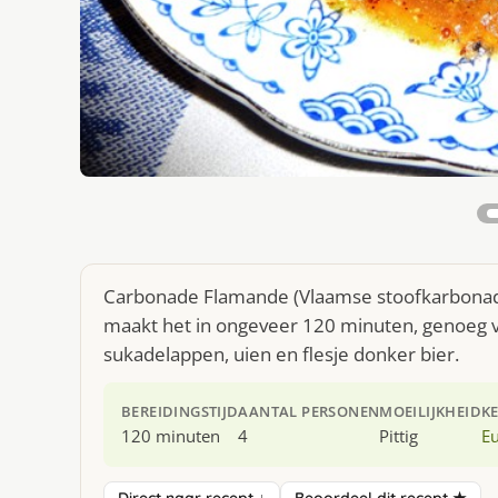
Carbonade Flamande (Vlaamse stoofkarbonade)
maakt het in ongeveer 120 minuten, genoeg v
sukadelappen, uien en flesje donker bier.
BEREIDINGSTIJD
AANTAL PERSONEN
MOEILIJKHEID
K
120 minuten
4
Pittig
E