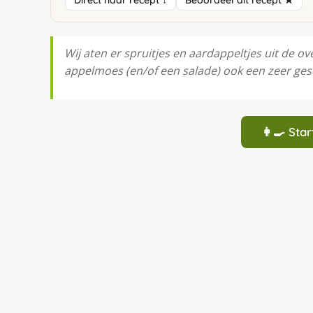
Direct naar recept ↓
Beoordeel dit recept ★
Wij aten er spruitjes en aardappeltjes uit de ov
appelmoes (en/of een salade) ook een zeer ges
👩‍🍳 St