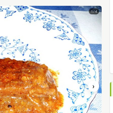
1
/ 4
›