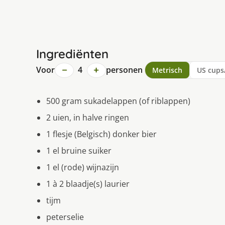
Ingrediënten
−
+
Voor
4
personen
Metrisch
US cups
500 gram sukadelappen (of riblappen)
2 uien, in halve ringen
1 flesje (Belgisch) donker bier
1 el bruine suiker
1 el (rode) wijnazijn
1 à 2 blaadje(s) laurier
tijm
peterselie