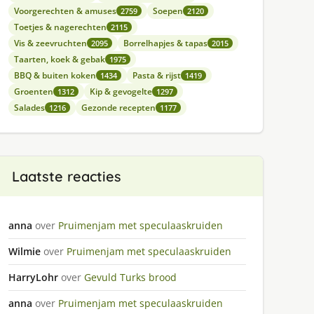
Voorgerechten & amuses
Soepen
2759
2120
Toetjes & nagerechten
2115
Vis & zeevruchten
Borrelhapjes & tapas
2095
2015
Taarten, koek & gebak
1975
BBQ & buiten koken
Pasta & rijst
1434
1419
Groenten
Kip & gevogelte
1312
1297
Salades
Gezonde recepten
1216
1177
Laatste reacties
anna
over
Pruimenjam met speculaaskruiden
Wilmie
over
Pruimenjam met speculaaskruiden
HarryLohr
over
Gevuld Turks brood
anna
over
Pruimenjam met speculaaskruiden