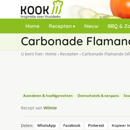
Home
Recepten
Nieuw
BBQ & Z
Carbonade Flamand
U bent hier:
Home
›
Recepten
›
Carbonade Flamande (Vl
Avondeten & hoofdgerechten
Ovenschotels & eenpans
Sto
Recept van
Wilmie
Delen:
WhatsApp
Facebook
Pinterest
Kopieer li