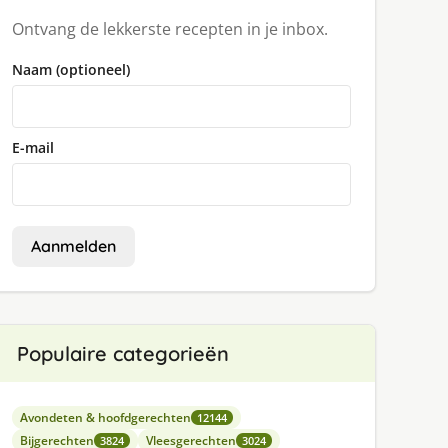
Ontvang de lekkerste recepten in je inbox.
Naam (optioneel)
E-mail
Aanmelden
Populaire categorieën
Avondeten & hoofdgerechten
12144
Bijgerechten
Vleesgerechten
3824
3024