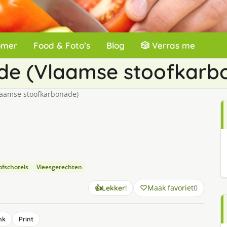
omer
Food & Foto’s
Blog
🎲 Verras me
e (Vlaamse stoofkarb
aamse stoofkarbonade)
ofschotels
Vleesgerechten
Maak favoriet
0
👍
Lekker!
nk
Print