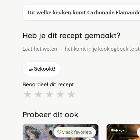
Uit welke keuken komt Carbonade Flamande
Heb je dit recept gemaakt?
Laat het weten — het komt in je kooklogboek te s
🍳
Gekookt!
Beoordeel dit recept
★
★
★
★
★
Probeer dit ook
AI-kok
Maak favoriet
8