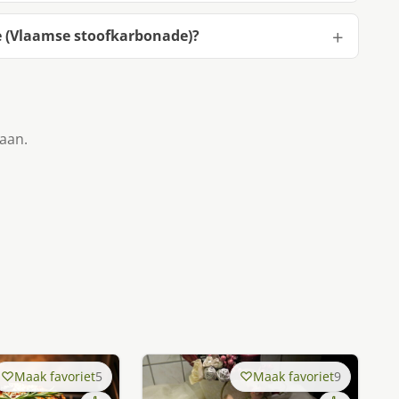
 (Vlaamse stoofkarbonade)?
taan.
Maak favoriet
5
Maak favoriet
9