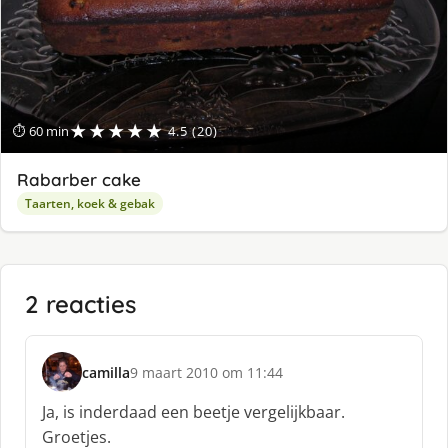
★★★★★
⏱ 60 min
4.5 (20)
Rabarber cake
Taarten, koek & gebak
2 reacties
camilla
9 maart 2010 om 11:44
s
c
Ja, is inderdaad een beetje vergelijkbaar.
h
Groetjes.
r