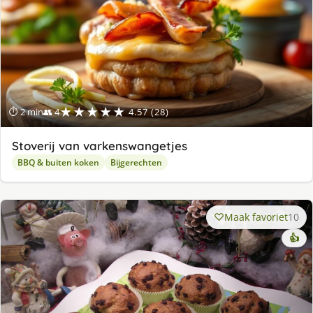
★★★★★
⏱ 2 min
👥 4
4.57 (28)
Stoverij van varkenswangetjes
BBQ & buiten koken
Bijgerechten
Maak favoriet
10
👍