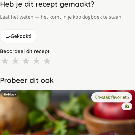
Heb je dit recept gemaakt?
Laat het weten — het komt in je kooklogboek te staan.
🍳
Gekookt!
Beoordeel dit recept
★
★
★
★
★
Probeer dit ook
AI-kok
Maak favoriet
5
👍