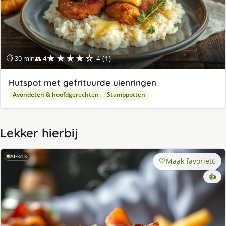
★★★★☆
⏱ 30 min
👥 4
4 (1)
Hutspot met gefrituurde uienringen
Avondeten & hoofdgerechten
Stamppotten
Lekker hierbij
AI-kok
Maak favoriet
6
👍