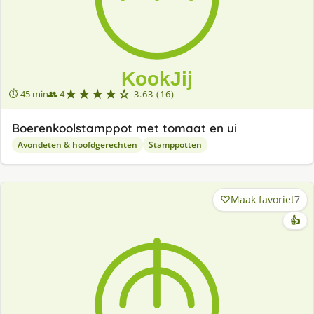
★★★★☆
⏱ 45 min
👥 4
3.63 (16)
Boerenkoolstamppot met tomaat en ui
Avondeten & hoofdgerechten
Stamppotten
Maak favoriet
7
👍