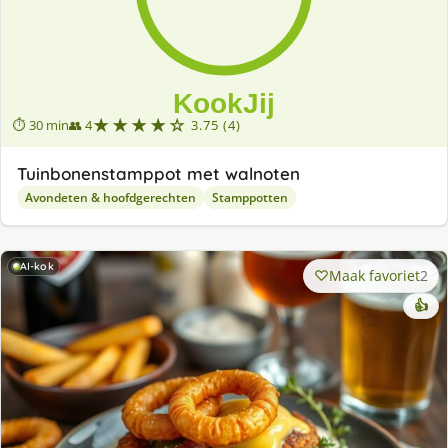
★★★★☆
⏱ 30 min
👥 4
3.75 (4)
Tuinbonenstamppot met walnoten
Avondeten & hoofdgerechten
Stamppotten
AI-kok
Maak favoriet
2
👍