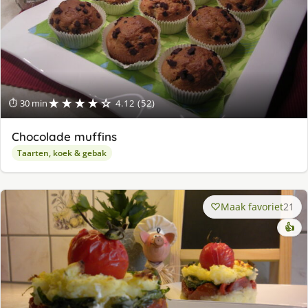
★★★★☆
⏱ 30 min
4.12 (52)
Chocolade muffins
Taarten, koek & gebak
Maak favoriet
21
👍