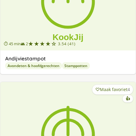
★★★★☆
⏱ 45 min
👥 2
3.54 (41)
Andijviestampot
Avondeten & hoofdgerechten
Stamppotten
Maak favoriet
4
👍