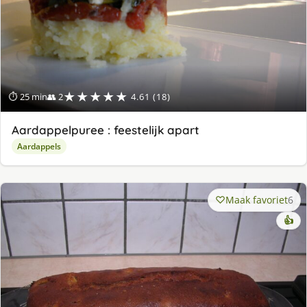
★★★★★
⏱ 25 min
👥 2
4.61 (18)
Aardappelpuree : feestelijk apart
Aardappels
Maak favoriet
6
👍