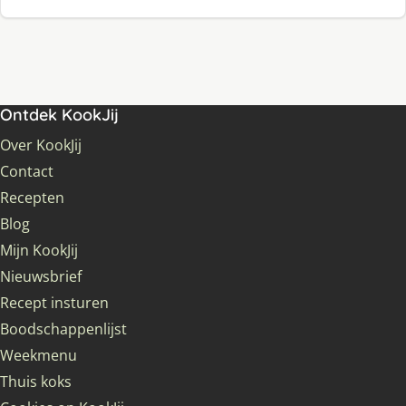
Ontdek KookJij
Over KookJij
Contact
Recepten
Blog
Mijn KookJij
Nieuwsbrief
Recept insturen
Boodschappenlijst
Weekmenu
Thuis koks