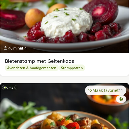
⏱ 40 min
👥 4
Bietenstamp met Geitenkaas
Avondeten & hoofdgerechten
Stamppotten
AI-kok
Maak favoriet
11
👍