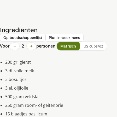
Ingrediënten
Op boodschappenlijst
Plan in weekmenu
−
+
Voor
2
personen
Metrisch
US cups/oz
200 gr. gierst
3 dl. volle melk
3 bosuitjes
3 el. olijfolie
500 gram veldsla
250 gram room- of geitenbrie
15 blaadjes basilicum