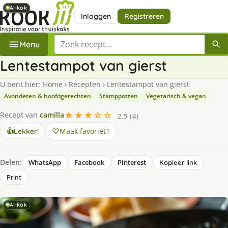
AI-kok
AI-kok
AI-kok
AI-kok
Inloggen
Registreren
Zoek een recept
Menu
Lentestampot van gierst
U bent hier:
Home
›
Recepten
›
Lentestampot van gierst
Avondeten & hoofdgerechten
Stamppotten
Vegetarisch & vegan
★★★☆☆
Recept van
camilla
2.5 (4)
Maak favoriet
1
👍
Lekker!
Delen:
WhatsApp
Facebook
Pinterest
Kopieer link
Print
AI-kok