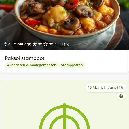
★★☆☆☆
⏱ 45 min
👥 4
1.83 (6)
Paksoi stamppot
Avondeten & hoofdgerechten
Stamppotten
Maak favoriet
15
👍