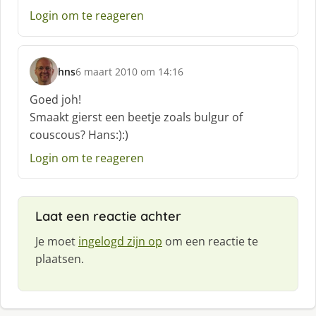
e
Login om te reageren
e
f
:
hns
6 maart 2010 om 14:16
s
c
Goed joh!
h
Smaakt gierst een beetje zoals bulgur of
r
couscous? Hans:):)
e
e
Login om te reageren
f
:
Laat een reactie achter
Je moet
ingelogd zijn op
om een reactie te
plaatsen.