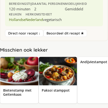
BEREIDINGSTIJD
AANTAL PERSONEN
MOEILIJKHEID
120 minuten
2
Gemiddeld
KEUKEN
HERKOMST
DIEET
Hollandse
Nederland
vegetarisch
Direct naar recept ↓
Beoordeel dit recept ★
Misschien ook lekker
Andijviestampot
Bietenstamp met
Paksoi stamppot
Geitenkaas