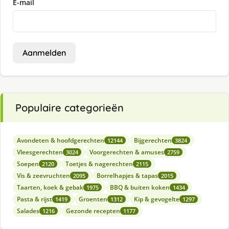
E-mail
Aanmelden
Populaire categorieën
Avondeten & hoofdgerechten
Bijgerechten
12144
3824
Vleesgerechten
Voorgerechten & amuses
3024
2759
Soepen
Toetjes & nagerechten
2120
2115
Vis & zeevruchten
Borrelhapjes & tapas
2095
2015
Taarten, koek & gebak
BBQ & buiten koken
1975
1434
Pasta & rijst
Groenten
Kip & gevogelte
1419
1312
1297
Salades
Gezonde recepten
1216
1177