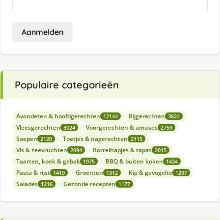
Aanmelden
Populaire categorieën
Avondeten & hoofdgerechten
Bijgerechten
12144
3824
Vleesgerechten
Voorgerechten & amuses
3024
2759
Soepen
Toetjes & nagerechten
2120
2115
Vis & zeevruchten
Borrelhapjes & tapas
2094
2015
Taarten, koek & gebak
BBQ & buiten koken
1975
1434
Pasta & rijst
Groenten
Kip & gevogelte
1419
1312
1297
Salades
Gezonde recepten
1216
1177