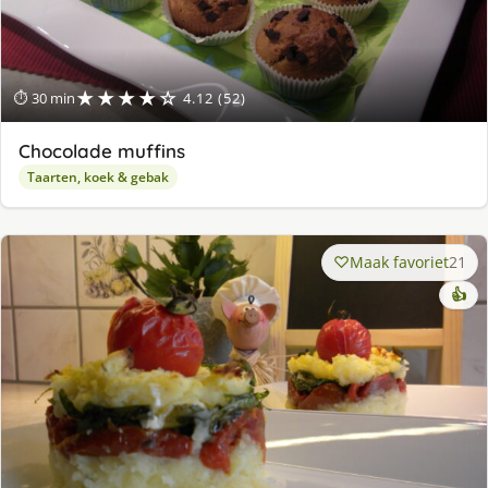
★★★★☆
⏱ 30 min
4.12 (52)
Chocolade muffins
Taarten, koek & gebak
Maak favoriet
21
👍