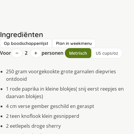
Ingrediënten
Op boodschappenlijst
Plan in weekmenu
−
+
Voor
2
personen
Metrisch
US cups/oz
250 gram voorgekookte grote garnalen diepvries
ontdooid
1 rode paprika in kleine blokjes( snĳ eerst reepjes en
daarvan blokjes)
4 cm verse gember geschild en geraspt
2 teen knoflook klein gesnipperd
2 eetlepels droge sherry