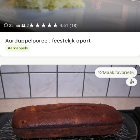
★★★★★
⏱ 25 min
👥 2
4.61 (18)
Aardappelpuree : feestelijk apart
Aardappels
Maak favoriet
6
👍