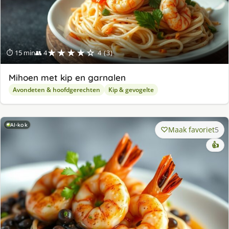
★★★★☆
⏱ 15 min
👥 4
4 (3)
Mihoen met kip en garnalen
Avondeten & hoofdgerechten
Kip & gevogelte
AI-kok
Maak favoriet
5
👍