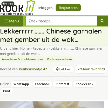
AI-kok
AI-kok
AI-kok
AI-kok
AI-kok
AI-kok
Inloggen
Registreren
Zoek een recept
Menu
Lekkerrrrr…….. Chinese garnalen
met gember uit de wok…
U bent hier:
Home
›
Recepten
›
Lekkerrrrr…….. Chinese garnalen
met gember uit de wok…
Avondeten & hoofdgerechten
Vis & zeevruchten
Maak favoriet
0
Recept van
Keukensloofje 47
👍
Lekker!
Delen:
WhatsApp
Facebook
Pinterest
Kopieer link
Print