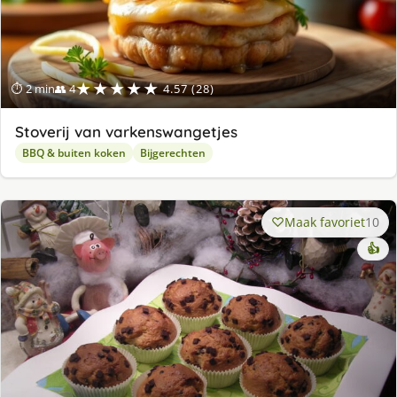
★★★★★
⏱ 2 min
👥 4
4.57 (28)
Stoverij van varkenswangetjes
BBQ & buiten koken
Bijgerechten
Maak favoriet
10
👍