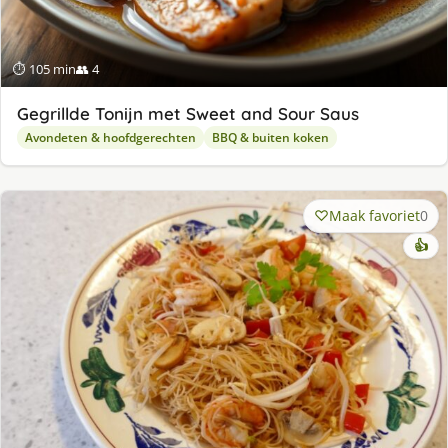
⏱ 105 min
👥 4
Gegrillde Tonijn met Sweet and Sour Saus
Avondeten & hoofdgerechten
BBQ & buiten koken
Maak favoriet
0
👍