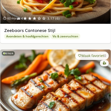
★★★☆☆
⏱ 60 min
👥 4
3.17 (6)
Zeebaars Cantonese Stijl
Avondeten & hoofdgerechten
Vis & zeevruchten
AI-kok
Maak favoriet
0
👍