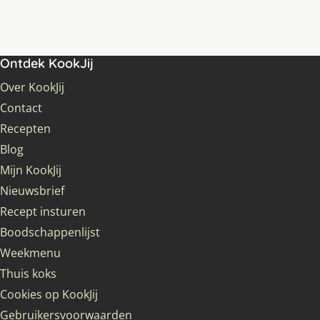
Ontdek KookJij
Over KookJij
Contact
Recepten
Blog
Mijn KookJij
Nieuwsbrief
Recept insturen
Boodschappenlijst
Weekmenu
Thuis koks
Cookies op KookJij
Gebruikersvoorwaarden