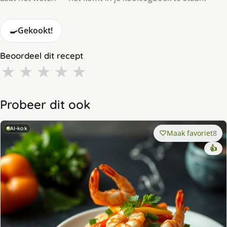
🍳
Gekookt!
Beoordeel dit recept
★
★
★
★
★
Probeer dit ook
AI-kok
Maak favoriet
8
👍