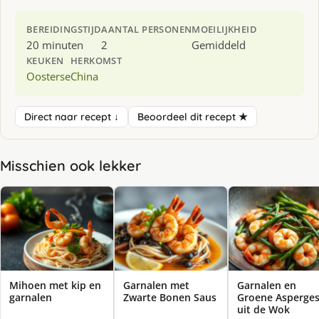
BEREIDINGSTIJD
AANTAL PERSONEN
MOEILIJKHEID
20 minuten
2
Gemiddeld
KEUKEN
HERKOMST
Oosterse
China
Direct naar recept ↓
Beoordeel dit recept ★
Misschien ook lekker
Mihoen met kip en
Garnalen met
Garnalen en
garnalen
Zwarte Bonen Saus
Groene Asperge
uit de Wok