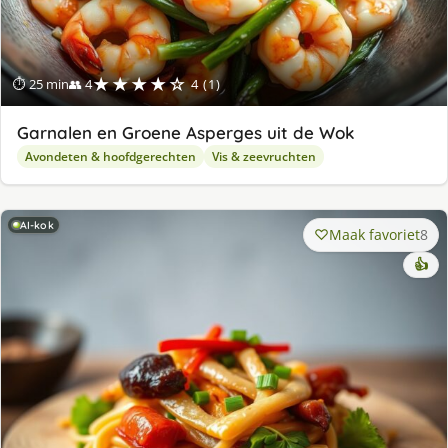
★★★★☆
⏱ 25 min
👥 4
4 (1)
Garnalen en Groene Asperges uit de Wok
Avondeten & hoofdgerechten
Vis & zeevruchten
AI-kok
Maak favoriet
8
👍