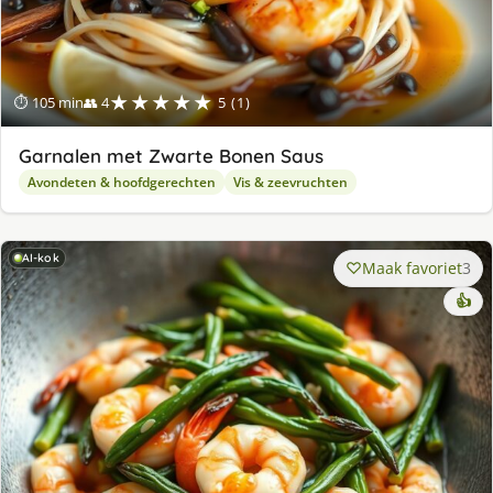
★★★★★
⏱ 105 min
👥 4
5 (1)
Garnalen met Zwarte Bonen Saus
Avondeten & hoofdgerechten
Vis & zeevruchten
AI-kok
Maak favoriet
3
👍