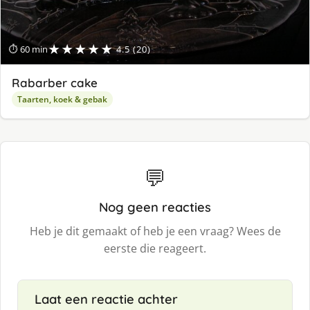
★★★★★
⏱ 60 min
4.5 (20)
Rabarber cake
Taarten, koek & gebak
💬
Nog geen reacties
Heb je dit gemaakt of heb je een vraag? Wees de
eerste die reageert.
Laat een reactie achter