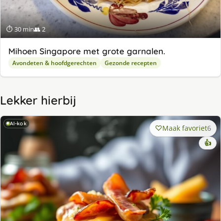
⏱ 30 min
👥 2
Mihoen Singapore met grote garnalen.
Avondeten & hoofdgerechten
Gezonde recepten
Lekker hierbij
AI-kok
Maak favoriet
6
👍