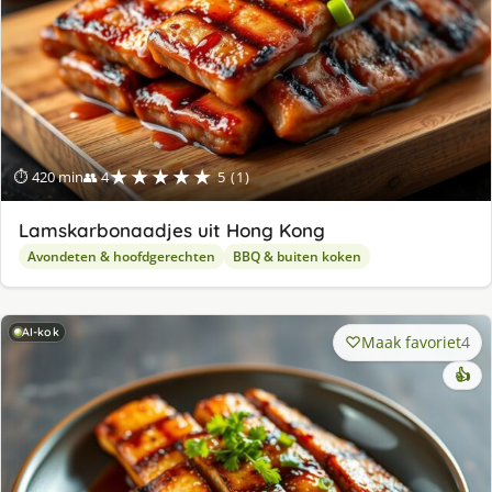
★★★★★
⏱ 420 min
👥 4
5 (1)
Lamskarbonaadjes uit Hong Kong
Avondeten & hoofdgerechten
BBQ & buiten koken
AI-kok
Maak favoriet
4
👍