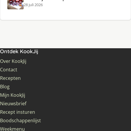
28 juli 2026
Ontdek KookJij
Over KookJij
Contact
Recepten
Blog
Mijn KookJij
Nieuwsbrief
Recept insturen
Boodschappenlijst
Weekmenu