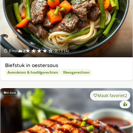
★★★★☆
⏱ 8 min
👥 2
3.75 (4)
Biefstuk in oestersaus
Avondeten & hoofdgerechten
Vleesgerechten
AI-kok
Maak favoriet
2
👍