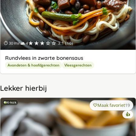
★★★☆☆
⏱ 30 min
👥 4
3.1 (10)
Rundvlees in zwarte bonensaus
Avondeten & hoofdgerechten
Vleesgerechten
Lekker hierbij
AI-kok
Maak favoriet
19
👍