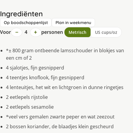
Ingrediënten
Op boodschappenlijst
Plan in weekmenu
−
+
Voor
4
personen
Metrisch
US cups/oz
*± 800 gram ontbeende lamsschouder in blokjes van
een cm of 2
4 sjalotjes, fijn gesnipperd
4 teentjes knoflook, fijn gesnipperd
4 lenteuitjes, het wit en lichtgroen in dunne ringetjes
2 eetlepels rijstolie
2 eetlepels sesamolie
*veel vers gemalen zwarte peper en wat zeezout
2 bossen koriander, de blaadjes klein gescheurd