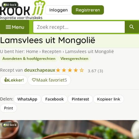
AI-kok
AI-kok
AI-kok
AI-kok
AI-kok
AI-kok
AI-kok
AI-kok
Inloggen
Registreren
Zoek een recept
Menu
Lamsvlees uit Mongolië
U bent hier:
Home
›
Recepten
›
Lamsvlees uit Mongolië
Avondeten & hoofdgerechten
Vleesgerechten
★★★★☆
Recept van
deuxchapeaux
3.67 (3)
Maak favoriet
5
👍
Lekker!
Delen:
WhatsApp
Facebook
Pinterest
Kopieer link
Print
AI-kok