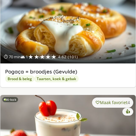
★★★★★
⏱ 70 min
👥 1
4.62 (101)
Pogaça = broodjes (Gevulde)
Brood & beleg
Taarten, koek & gebak
AI-kok
Maak favoriet
4
👍