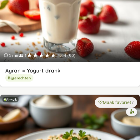
★★★★★
⏱ 5 min
👥 1
4.64 (90)
Ayran = Yogurt drank
Bijgerechten
AI-kok
Maak favoriet
7
👍