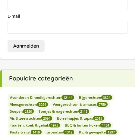
E-mail
Aanmelden
Populaire categorieën
Avondeten & hoofdgerechten
Bijgerechten
12144
3824
Vleesgerechten
Voorgerechten & amuses
3024
2759
Soepen
Toetjes & nagerechten
2120
2115
Vis & zeevruchten
Borrelhapjes & tapas
2094
2015
Taarten, koek & gebak
BBQ & buiten koken
1975
1434
Pasta & rijst
Groenten
Kip & gevogelte
1419
1312
1297