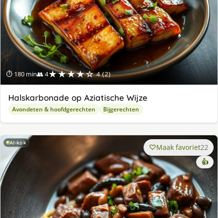
★★★★☆
⏱ 180 min
👥 4
4 (2)
Halskarbonade op Aziatische Wijze
Avondeten & hoofdgerechten
Bijgerechten
AI-kok
Maak favoriet
22
👍