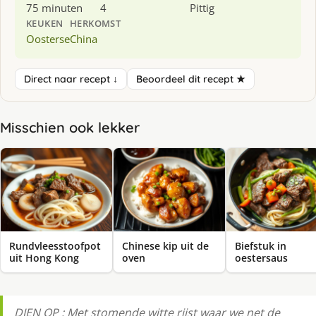
75 minuten
4
Pittig
KEUKEN
HERKOMST
Oosterse
China
Direct naar recept ↓
Beoordeel dit recept ★
Misschien ook lekker
Rundvleesstoofpot
Chinese kip uit de
Biefstuk in
uit Hong Kong
oven
oestersaus
DIEN OP : Met stomende witte rijst waar we net de