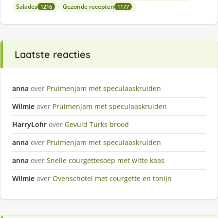
Salades
Gezonde recepten
1216
1177
Laatste reacties
anna
over
Pruimenjam met speculaaskruiden
Wilmie
over
Pruimenjam met speculaaskruiden
HarryLohr
over
Gevuld Turks brood
anna
over
Pruimenjam met speculaaskruiden
anna
over
Snelle courgettesoep met witte kaas
Wilmie
over
Ovenschotel met courgette en tonijn