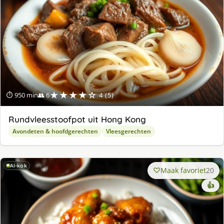
★★★★☆
⏱ 950 min
👥 6
4 (5)
Rundvleesstoofpot uit Hong Kong
Avondeten & hoofdgerechten
Vleesgerechten
AI-kok
Maak favoriet
20
👍