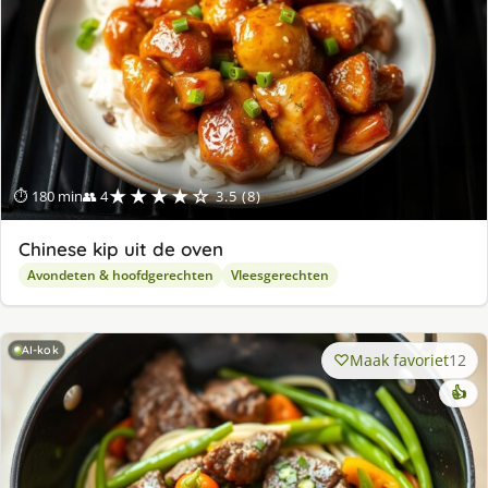
★★★★☆
⏱ 180 min
👥 4
3.5 (8)
Chinese kip uit de oven
Avondeten & hoofdgerechten
Vleesgerechten
AI-kok
Maak favoriet
12
👍