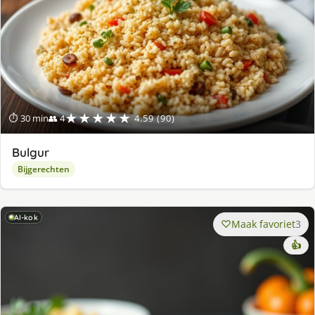
★★★★★
⏱ 30 min
👥 4
4.59 (90)
Bulgur
Bijgerechten
AI-kok
Maak favoriet
3
👍