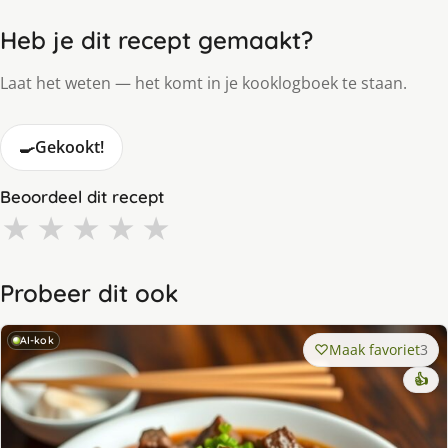
Heb je dit recept gemaakt?
Laat het weten — het komt in je kooklogboek te staan.
🍳
Gekookt!
Beoordeel dit recept
★
★
★
★
★
Probeer dit ook
AI-kok
Maak favoriet
3
👍