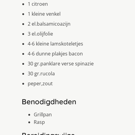
1 citroen
1 kleine venkel
2 el.balsamicoazijn
3 el.olijfolie
4-6 kleine lamskoteletjes
4-6 dunne plakjes bacon
30 gr.panklare verse spinazie
30 gr.rucola
peper,zout
Benodigdheden
Grillpan
Rasp