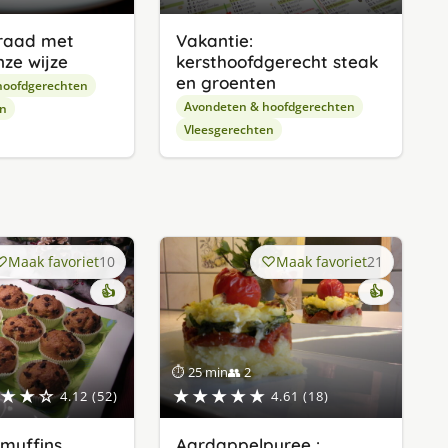
braad met
Vakantie:
nze wijze
kersthoofdgerecht steak
en groenten
hoofdgerechten
Avondeten & hoofdgerechten
en
Vleesgerechten
Maak favoriet
10
Maak favoriet
21
👍
👍
⏱ 25 min
👥 2
★★☆
★★★★★
4.12 (52)
4.61 (18)
muffins
Aardappelpuree :