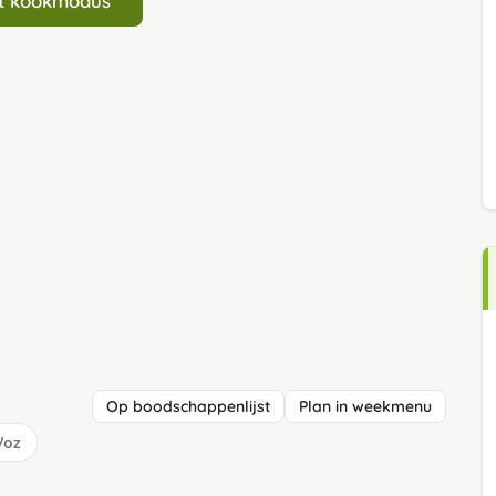
art kookmodus
Op boodschappenlijst
Plan in weekmenu
/oz