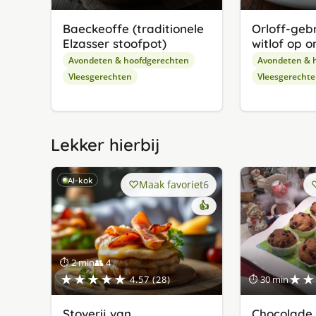
Baeckeoffe (traditionele
Orloff-ge
Elzasser stoofpot)
witlof op o
Avondeten & hoofdgerechten
Avondeten & 
Vleesgerechten
Vleesgerecht
Lekker hierbij
AI-kok
Maak favoriet
6
👍
⏱ 2 min
👥 4
★★★★★
★★
4.57 (28)
⏱ 30 min
Stoverij van
Chocolade 