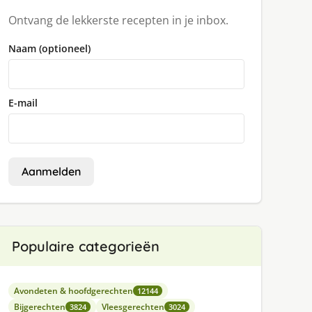
Ontvang de lekkerste recepten in je inbox.
Naam (optioneel)
E-mail
Aanmelden
Populaire categorieën
Avondeten & hoofdgerechten
12144
Bijgerechten
Vleesgerechten
3824
3024