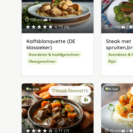
⏱ 100 min
👥 4
★★★★★
4.75 (4)
⏱ 20 min
👥 2
Kalfsblanquette (DE
Steak met
klassieker)
spruiten,bro
Avondeten & hoofdgerechten
Avondeten & 
Vleesgerechten
Rijst
AI-kok
AI-kok
Maak favoriet
15
👍
⏱ 210 min
👥 6
★★★★☆
3.71 (7)
⏱ 70 min
👥 4