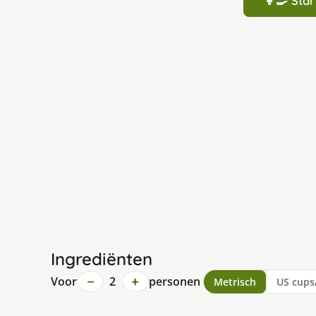
👩‍🍳 St
Ingrediënten
−
+
Voor
2
personen
Metrisch
US cups