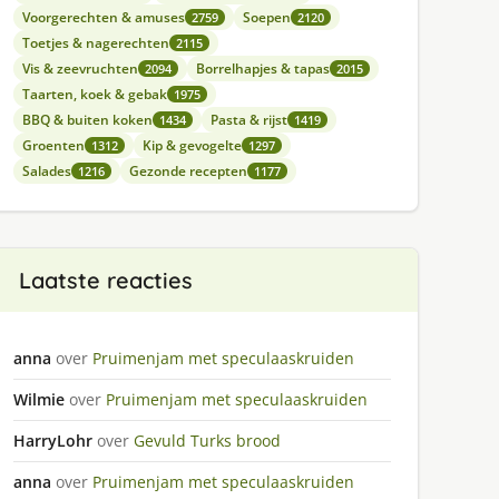
Voorgerechten & amuses
Soepen
2759
2120
Toetjes & nagerechten
2115
Vis & zeevruchten
Borrelhapjes & tapas
2094
2015
Taarten, koek & gebak
1975
BBQ & buiten koken
Pasta & rijst
1434
1419
Groenten
Kip & gevogelte
1312
1297
Salades
Gezonde recepten
1216
1177
Laatste reacties
anna
over
Pruimenjam met speculaaskruiden
Wilmie
over
Pruimenjam met speculaaskruiden
HarryLohr
over
Gevuld Turks brood
anna
over
Pruimenjam met speculaaskruiden