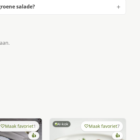
groene salade?
taan.
AI-kok
Maak favoriet
1
Maak favoriet
7
👍
👍