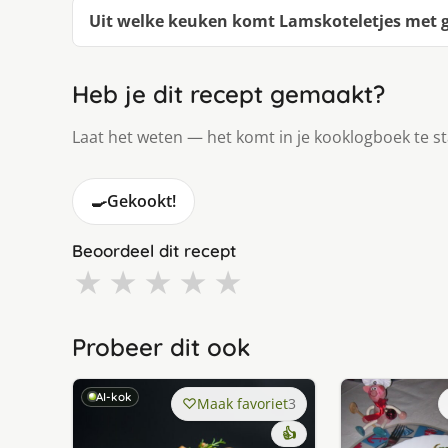
Uit welke keuken komt Lamskoteletjes met 
Heb je dit recept gemaakt?
Laat het weten — het komt in je kooklogboek te s
🍳
Gekookt!
Beoordeel dit recept
★
★
★
★
★
Probeer dit ook
AI-kok
Maak favoriet
3
👍