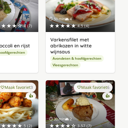
⏱ 50 min
👥 4
★★★★☆
★★★★★
4 (7)
4.5 (4)
Varkensfilet met
ccoli en rijst
abrikozen in witte
wijnsaus
hoofdgerechten
Avondeten & hoofdgerechten
Vleesgerechten
Maak favoriet
3
Maak favoriet
6
👍
👍
⏱ 30 min
👥 2
★★★★★
★★★★☆
5 (2)
3.57 (7)