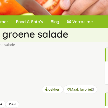
omer
Food & Foto’s
Blog
🎲 Verras me
 groene salade
ne salade
Maak favoriet
3
👍
Lekker!
nk
Print