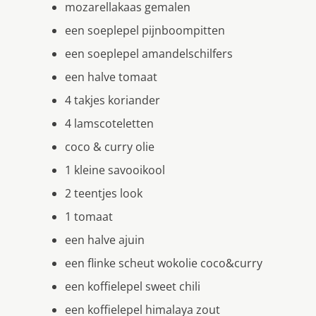
mozarellakaas gemalen
een soeplepel pijnboompitten
een soeplepel amandelschilfers
een halve tomaat
4 takjes koriander
4 lamscoteletten
coco & curry olie
1 kleine savooikool
2 teentjes look
1 tomaat
een halve ajuin
een flinke scheut wokolie coco&curry
een koffielepel sweet chili
een koffielepel himalaya zout