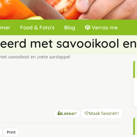
omer
Food & Foto’s
Blog
🎲 Verras me
eerd met savooikool en
met savooikool en zoete aardappel
Maak favoriet
1
👍
Lekker!
Print