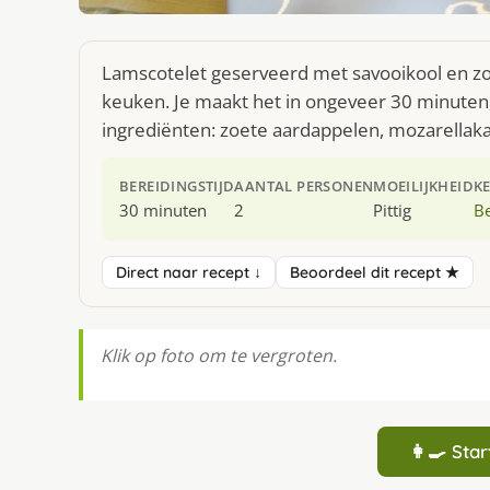
Lamscotelet geserveerd met savooikool en zoe
keuken. Je maakt het in ongeveer 30 minuten,
ingrediënten: zoete aardappelen, mozarellak
BEREIDINGSTIJD
AANTAL PERSONEN
MOEILIJKHEID
K
30 minuten
2
Pittig
Be
Direct naar recept ↓
Beoordeel dit recept ★
Klik op foto om te vergroten.
👩‍🍳 St