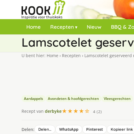
Home
Recepten
Nieuw
BBQ & Z
Lamscotelet geserv
U bent hier:
Home
›
Recepten
›
Lamscotelet geserveerd 
Aardappels
Avondeten & hoofdgerechten
Vleesgerechten
★★★★☆
Recept van
derbyke
4 (2)
Delen:
WhatsApp
Pinterest
Delen…
Kopieer link