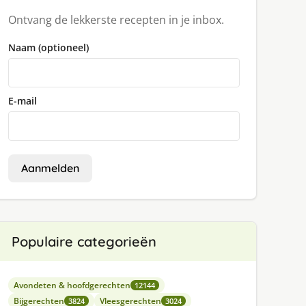
Ontvang de lekkerste recepten in je inbox.
Naam (optioneel)
E-mail
Aanmelden
Populaire categorieën
Avondeten & hoofdgerechten
12144
Bijgerechten
Vleesgerechten
3824
3024