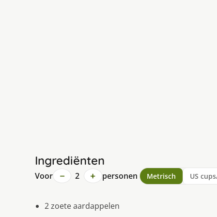
Ingrediënten
−
+
Voor
2
personen
Metrisch
US cups
2 zoete aardappelen