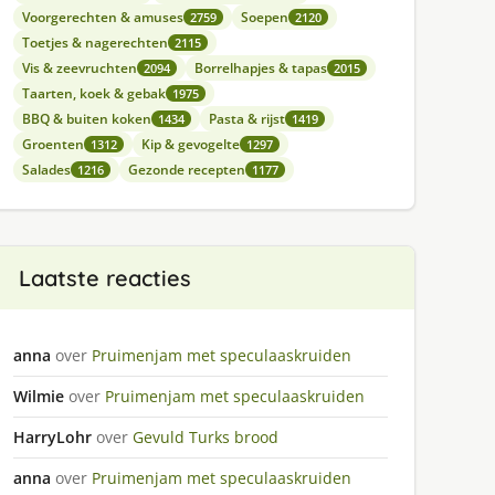
Voorgerechten & amuses
Soepen
2759
2120
Toetjes & nagerechten
2115
Vis & zeevruchten
Borrelhapjes & tapas
2094
2015
Taarten, koek & gebak
1975
BBQ & buiten koken
Pasta & rijst
1434
1419
Groenten
Kip & gevogelte
1312
1297
Salades
Gezonde recepten
1216
1177
Laatste reacties
anna
over
Pruimenjam met speculaaskruiden
Wilmie
over
Pruimenjam met speculaaskruiden
HarryLohr
over
Gevuld Turks brood
anna
over
Pruimenjam met speculaaskruiden