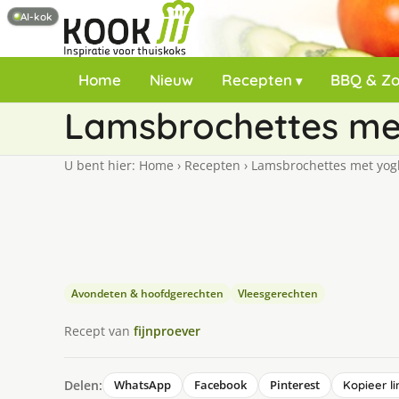
AI-kok
Home
Nieuw
Recepten
BBQ & Z
Lamsbrochettes met
U bent hier:
Home
›
Recepten
›
Lamsbrochettes met yog
Avondeten & hoofdgerechten
Vleesgerechten
Recept van
fijnproever
Delen:
WhatsApp
Facebook
Pinterest
Kopieer li