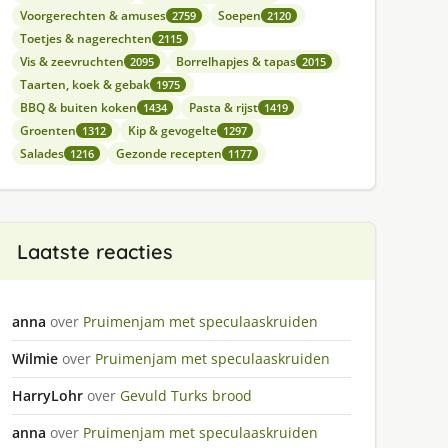
Voorgerechten & amuses
Soepen
2759
2120
Toetjes & nagerechten
2115
Vis & zeevruchten
Borrelhapjes & tapas
2095
2015
Taarten, koek & gebak
1975
BBQ & buiten koken
Pasta & rijst
1434
1419
Groenten
Kip & gevogelte
1312
1297
Salades
Gezonde recepten
1216
1177
Laatste reacties
anna
over
Pruimenjam met speculaaskruiden
Wilmie
over
Pruimenjam met speculaaskruiden
HarryLohr
over
Gevuld Turks brood
anna
over
Pruimenjam met speculaaskruiden