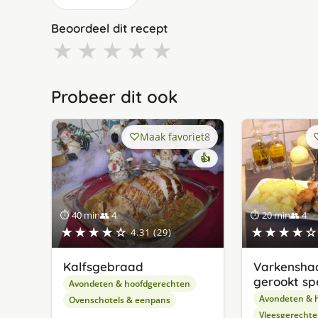
Beoordeel dit recept
★
★
★
★
★
Probeer dit ook
Maak favoriet
8
👍
⏱ 40 min
👥 4
⏱ 20 min
👥 4
★★★★☆
★★★★☆
4.31 (29)
Kalfsgebraad
Varkensha
gerookt sp
Avondeten & hoofdgerechten
Avondeten & 
Ovenschotels & eenpans
Vleesgerecht