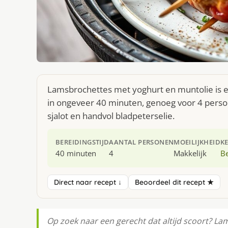
Lamsbrochettes met yoghurt en muntolie is ee
in ongeveer 40 minuten, genoeg voor 4 perso
sjalot en handvol bladpeterselie.
BEREIDINGSTIJD
AANTAL PERSONEN
MOEILIJKHEID
K
40 minuten
4
Makkelijk
Be
Direct naar recept ↓
Beoordeel dit recept ★
Op zoek naar een gerecht dat altijd scoort? La