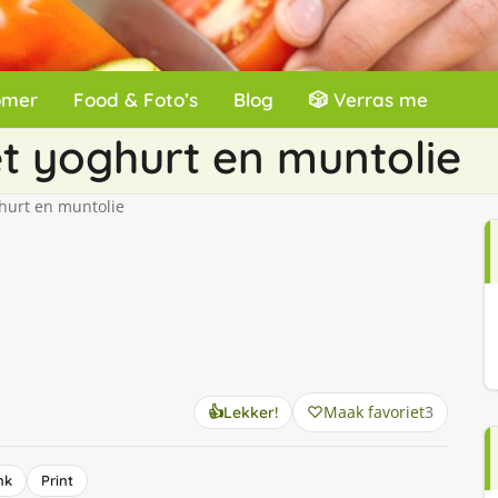
omer
Food & Foto’s
Blog
🎲 Verras me
 yoghurt en muntolie
hurt en muntolie
Maak favoriet
3
👍
Lekker!
nk
Print