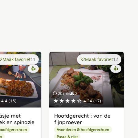
Maak favoriet
11
Maak favoriet
12
👍
👍
⏱ 20 min
👥 2
★★★★☆
4.4 (15)
4.24 (17)
asje met
Hoofdgerecht : van de
ek en spinazie
fijnproever
hoofdgerechten
Avondeten & hoofdgerechten
en
Pasta & rijst