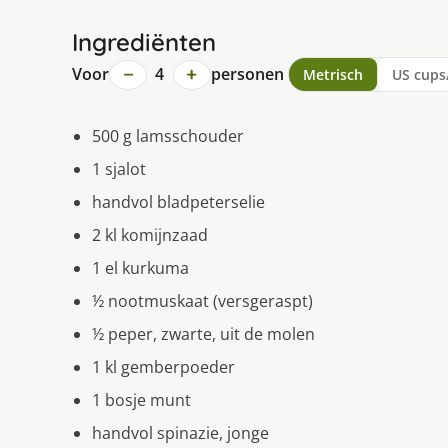
Ingrediënten
−
+
Voor
4
personen
Metrisch
US cups
500 g lamsschouder
1 sjalot
handvol bladpeterselie
2 kl komijnzaad
1 el kurkuma
½ nootmuskaat (versgeraspt)
½ peper, zwarte, uit de molen
1 kl gemberpoeder
1 bosje munt
handvol spinazie, jonge