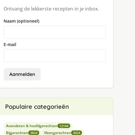
Ontvang de lekkerste recepten in je inbox.
Naam (optioneel)
E-mail
Aanmelden
Populaire categorieën
Avondeten & hoofdgerechten
12144
Bijgerechten
Vleesgerechten
3824
3024