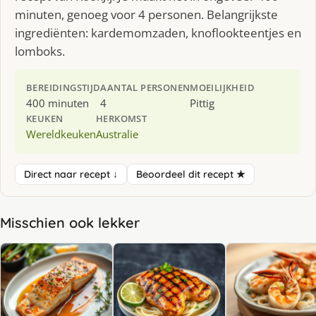
minuten, genoeg voor 4 personen. Belangrijkste
ingrediënten: kardemomzaden, knoflookteentjes en
lomboks.
BEREIDINGSTIJD
AANTAL PERSONEN
MOEILIJKHEID
400 minuten
4
Pittig
KEUKEN
HERKOMST
Wereldkeuken
Australie
Direct naar recept ↓
Beoordeel dit recept ★
Misschien ook lekker