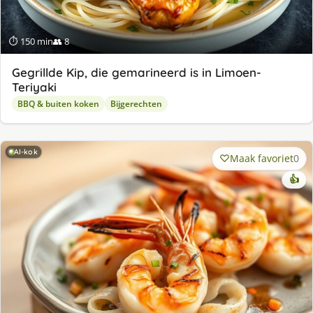
⏱ 150 min
👥 8
Gegrillde Kip, die gemarineerd is in Limoen-
Teriyaki
BBQ & buiten koken
Bijgerechten
AI-kok
Maak favoriet
0
👍