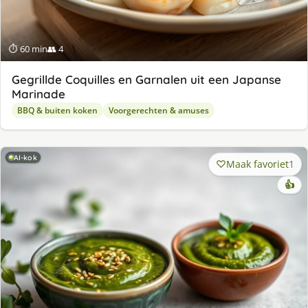
⏱ 60 min
👥 4
Gegrillde Coquilles en Garnalen uit een Japanse
Marinade
BBQ & buiten koken
Voorgerechten & amuses
AI-kok
Maak favoriet
1
👍