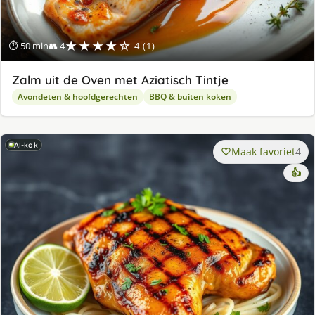
★★★★☆
⏱ 50 min
👥 4
4 (1)
Zalm uit de Oven met Aziatisch Tintje
Avondeten & hoofdgerechten
BBQ & buiten koken
AI-kok
Maak favoriet
4
👍