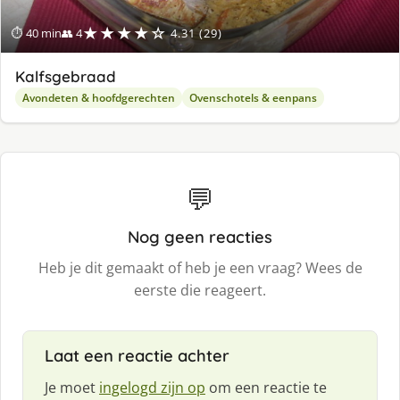
★★★★☆
⏱ 40 min
👥 4
4.31 (29)
Kalfsgebraad
Avondeten & hoofdgerechten
Ovenschotels & eenpans
💬
Nog geen reacties
Heb je dit gemaakt of heb je een vraag? Wees de
eerste die reageert.
Laat een reactie achter
Je moet
ingelogd zijn op
om een reactie te