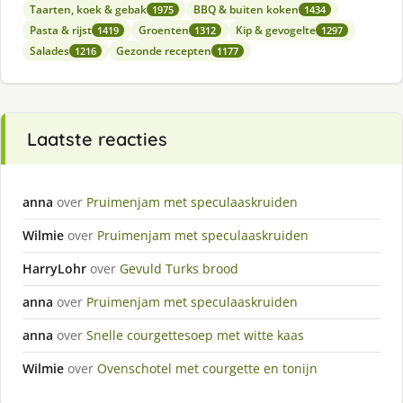
Taarten, koek & gebak
BBQ & buiten koken
1975
1434
Pasta & rijst
Groenten
Kip & gevogelte
1419
1312
1297
Salades
Gezonde recepten
1216
1177
Laatste reacties
anna
over
Pruimenjam met speculaaskruiden
Wilmie
over
Pruimenjam met speculaaskruiden
HarryLohr
over
Gevuld Turks brood
anna
over
Pruimenjam met speculaaskruiden
anna
over
Snelle courgettesoep met witte kaas
Wilmie
over
Ovenschotel met courgette en tonijn