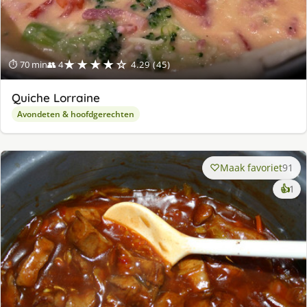
★★★★☆
⏱ 70 min
👥 4
4.29 (45)
Quiche Lorraine
Avondeten & hoofdgerechten
Maak favoriet
91
ke
👍
1
lek
ge