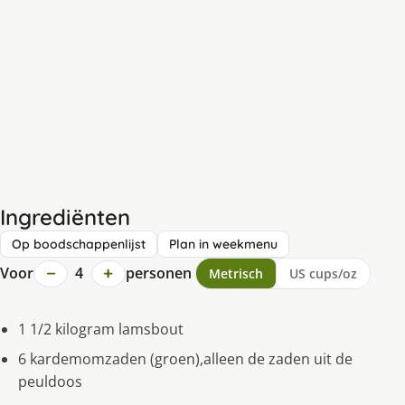
Ingrediënten
Op boodschappenlijst
Plan in weekmenu
−
+
Voor
4
personen
Metrisch
US cups/oz
1 1/2 kilogram lamsbout
6 kardemomzaden (groen),alleen de zaden uit de
peuldoos