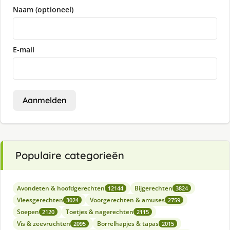
Naam (optioneel)
E-mail
Aanmelden
Populaire categorieën
Avondeten & hoofdgerechten
Bijgerechten
12144
3824
Vleesgerechten
Voorgerechten & amuses
3024
2759
Soepen
Toetjes & nagerechten
2120
2115
Vis & zeevruchten
Borrelhapjes & tapas
2095
2015