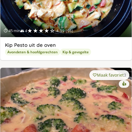
★★★★☆
⏱ 45 min
👥 4
4.39 (96)
Kip Pesto uit de oven
Avondeten & hoofdgerechten
Kip & gevogelte
Maak favoriet
3
👍