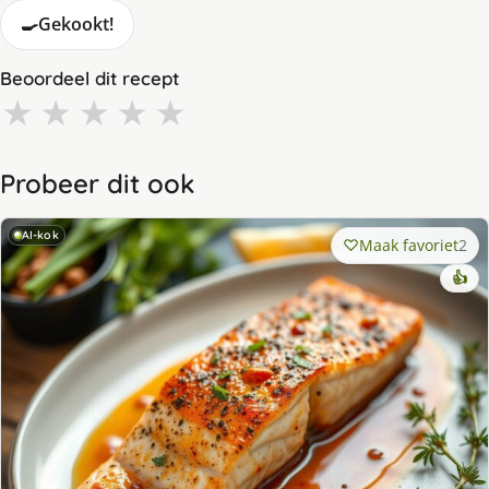
🍳
Gekookt!
Beoordeel dit recept
★
★
★
★
★
Probeer dit ook
AI-kok
Maak favoriet
2
👍