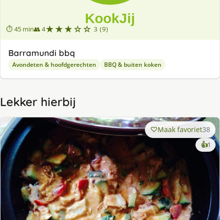
★★★☆☆
⏱ 45 min
👥 4
3 (9)
Barramundi bbq
Avondeten & hoofdgerechten
BBQ & buiten koken
Lekker hierbij
Maak favoriet
38
ke
👍
1
lek
ge