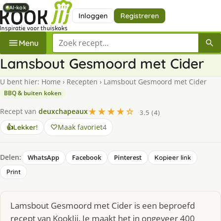
AI-kok
AI-kok
AI-kok
AI-kok
AI-kok
Inloggen
Registreren
Zoek een recept
Menu
Lamsbout Gesmoord met Cider
U bent hier:
Home
›
Recepten
›
Lamsbout Gesmoord met Cider
BBQ & buiten koken
★★★★☆
Recept van
deuxchapeaux
3.5 (4)
Maak favoriet
4
👍
Lekker!
Delen:
WhatsApp
Facebook
Pinterest
Kopieer link
Print
Lamsbout Gesmoord met Cider is een beproefd
recept van KookJij. Je maakt het in ongeveer 400