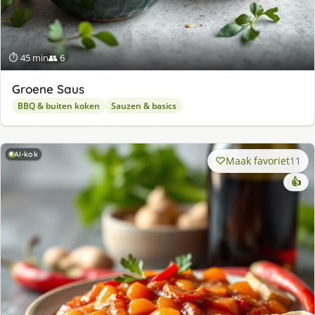
⏱ 45 min
👥 6
Groene Saus
BBQ & buiten koken
Sauzen & basics
AI-kok
Maak favoriet
11
👍