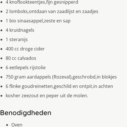
4 knoflookteentjes,fijn gesnipperd
2 lomboks,ontdaan van zaadlijst en zaadjes
1 bio sinaasappel,zeste en sap
4 kruidnagels
1 steranijs
400 cc droge cider
80 cc calvados
6 eetlepels rijstolie
750 gram aardappels (Rozeval),geschrobd,in blokjes
6 flinke goudreinetten,geschild en ontpit,in achten
kosher zeezout en peper uit de molen.
Benodigdheden
Oven