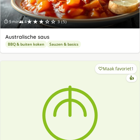
★★★☆☆
⏱ 5 min
👥 4
3 (5)
Australische saus
BBQ & buiten koken
Sauzen & basics
Maak favoriet
1
👍