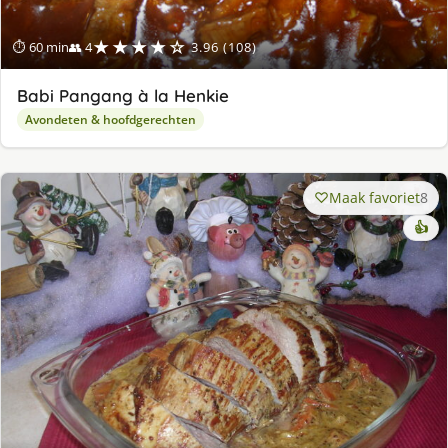
★★★★☆
⏱ 60 min
👥 4
3.96 (108)
Babi Pangang à la Henkie
Avondeten & hoofdgerechten
Maak favoriet
8
👍