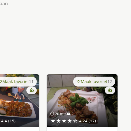
taan.
Maak favoriet
11
Maak favoriet
12
👍
👍
⏱ 20 min
👥 2
★★★★☆
4.4 (15)
4.24 (17)