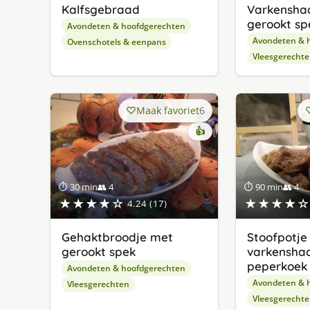
Kalfsgebraad
Varkensha
gerookt sp
Avondeten & hoofdgerechten
Avondeten & 
Ovenschotels & eenpans
Vleesgerecht
Maak favoriet
6
👍
⏱ 30 min
👥 4
⏱ 90 min
👥 4
★★★★☆
★★★★☆
4.24 (17)
Gehaktbroodje met
Stoofpotje
gerookt spek
varkensha
peperkoek
Avondeten & hoofdgerechten
Avondeten & 
Vleesgerechten
Vleesgerecht