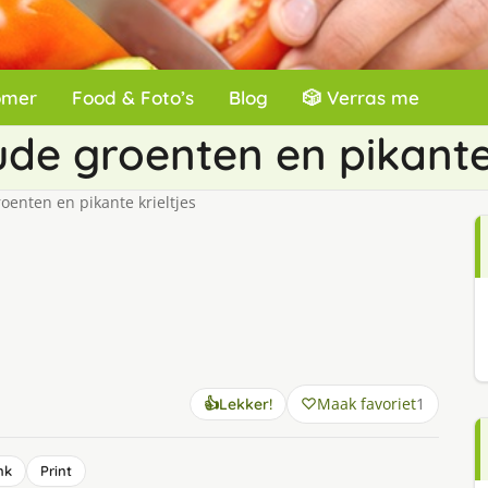
omer
Food & Foto’s
Blog
🎲 Verras me
de groenten en pikante 
enten en pikante krieltjes
Maak favoriet
1
👍
Lekker!
nk
Print