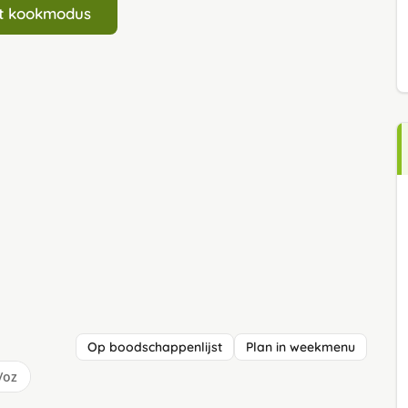
art kookmodus
Op boodschappenlijst
Plan in weekmenu
/oz