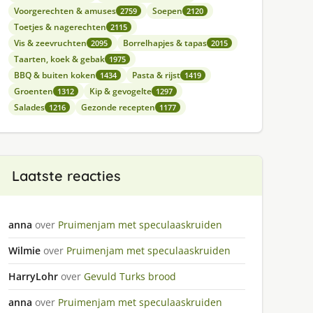
Voorgerechten & amuses
Soepen
2759
2120
Toetjes & nagerechten
2115
Vis & zeevruchten
Borrelhapjes & tapas
2095
2015
Taarten, koek & gebak
1975
BBQ & buiten koken
Pasta & rijst
1434
1419
Groenten
Kip & gevogelte
1312
1297
Salades
Gezonde recepten
1216
1177
Laatste reacties
anna
over
Pruimenjam met speculaaskruiden
Wilmie
over
Pruimenjam met speculaaskruiden
HarryLohr
over
Gevuld Turks brood
anna
over
Pruimenjam met speculaaskruiden