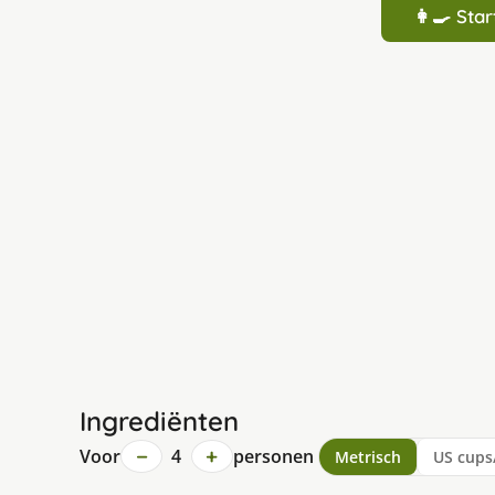
👩‍🍳 St
Ingrediënten
−
+
Voor
4
personen
Metrisch
US cups