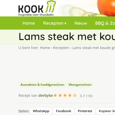
Home
Recepten
Nieuw
BBQ & Z
Lams steak met kou
U bent hier:
Home
›
Recepten
›
Lams steak met koude gro
Avondeten & hoofdgerechten
Vleesgerechten
★★★★☆
Recept van
derbyke
3.7 (10)
Delen:
WhatsApp
Facebook
Pinterest
Kopieer li