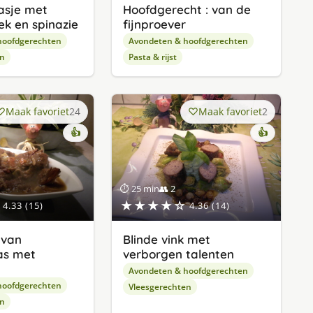
asje met
Hoofdgerecht : van de
ek en spinazie
fijnproever
hoofdgerechten
Avondeten & hoofdgerechten
en
Pasta & rijst
Maak favoriet
24
Maak favoriet
2
👍
👍
⏱ 25 min
👥 2
★★★★☆
4.33 (15)
4.36 (14)
 van
Blinde vink met
as met
verborgen talenten
Avondeten & hoofdgerechten
hoofdgerechten
Vleesgerechten
en