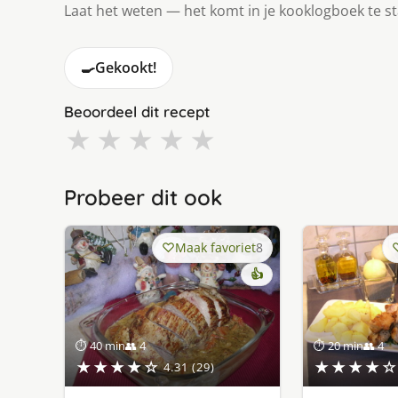
Laat het weten — het komt in je kooklogboek te s
🍳
Gekookt!
Beoordeel dit recept
★
★
★
★
★
Probeer dit ook
Maak favoriet
8
👍
⏱ 40 min
👥 4
⏱ 20 min
👥 4
★★★★☆
★★★★☆
4.31 (29)