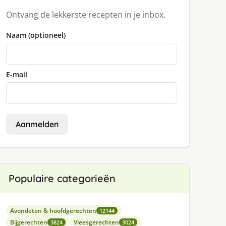
Ontvang de lekkerste recepten in je inbox.
Naam (optioneel)
E-mail
Aanmelden
Populaire categorieën
Avondeten & hoofdgerechten
12144
Bijgerechten
Vleesgerechten
3824
3024