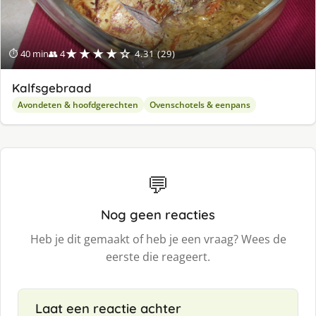
★★★★☆
⏱ 40 min
👥 4
4.31 (29)
Kalfsgebraad
Avondeten & hoofdgerechten
Ovenschotels & eenpans
💬
Nog geen reacties
Heb je dit gemaakt of heb je een vraag? Wees de
eerste die reageert.
Laat een reactie achter