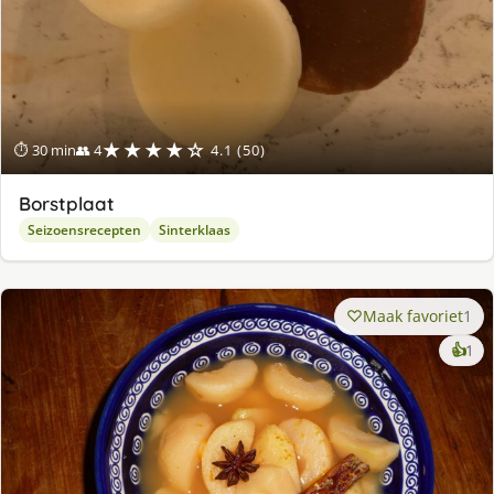
★★★★☆
⏱ 30 min
👥 4
4.1 (50)
Borstplaat
Seizoensrecepten
Sinterklaas
Maak favoriet
1
ke
👍
1
lek
ge