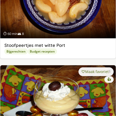
⏱ 60 min
👥 8
Stoofpeertjes met witte Port
Bijgerechten
Budget recepten
Maak favoriet
1
👍