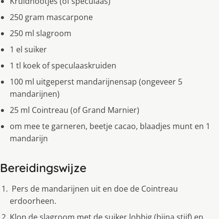
Kruidnootjes (of speculaas)
250 gram mascarpone
250 ml slagroom
1 el suiker
1 tl koek of speculaaskruiden
100 ml uitgeperst mandarĳnensap (ongeveer 5
mandarĳnen)
25 ml Cointreau (of Grand Marnier)
om mee te garneren, beetje cacao, blaadjes munt en 1
mandarĳn
Bereidingswijze
Pers de mandarĳnen uit en doe de Cointreau
erdoorheen.
Klop de slagroom met de suiker lobbig (bĳna stĳf) en