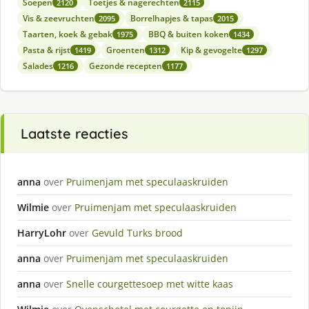
Soepen
Toetjes & nagerechten
2120
2115
Vis & zeevruchten
Borrelhapjes & tapas
2095
2015
Taarten, koek & gebak
BBQ & buiten koken
1975
1434
Pasta & rijst
Groenten
Kip & gevogelte
1419
1312
1297
Salades
Gezonde recepten
1216
1177
Laatste reacties
anna
over
Pruimenjam met speculaaskruiden
Wilmie
over
Pruimenjam met speculaaskruiden
HarryLohr
over
Gevuld Turks brood
anna
over
Pruimenjam met speculaaskruiden
anna
over
Snelle courgettesoep met witte kaas