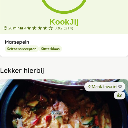
★★★★☆
⏱ 20 min
👥 4
3.92 (314)
Marsepein
Seizoensrecepten
Sinterklaas
Lekker hierbij
Maak favoriet
38
ke
👍
1
lek
ge