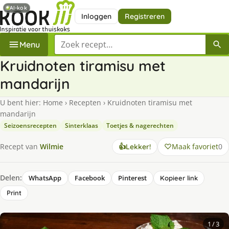
AI-kok
Inloggen
Registreren
Zoek een recept
Menu
Kruidnoten tiramisu met
mandarijn
U bent hier:
Home
›
Recepten
›
Kruidnoten tiramisu met
mandarijn
Seizoensrecepten
Sinterklaas
Toetjes & nagerechten
Maak favoriet
0
Recept van
Wilmie
👍
Lekker!
Delen:
WhatsApp
Facebook
Pinterest
Kopieer link
Print
1
/ 3