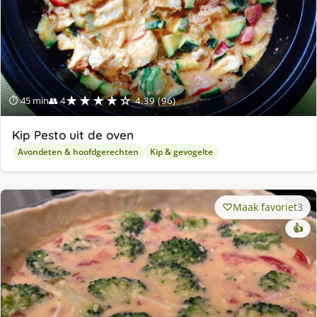
★★★★☆
⏱ 45 min
👥 4
4.39 (96)
Kip Pesto uit de oven
Avondeten & hoofdgerechten
Kip & gevogelte
Maak favoriet
3
👍