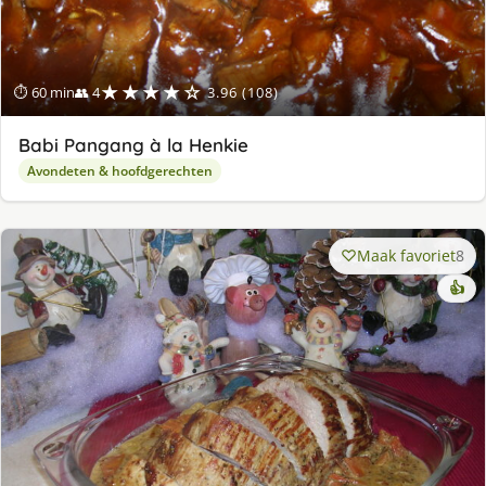
★★★★☆
⏱ 60 min
👥 4
3.96 (108)
Babi Pangang à la Henkie
Avondeten & hoofdgerechten
Maak favoriet
8
👍