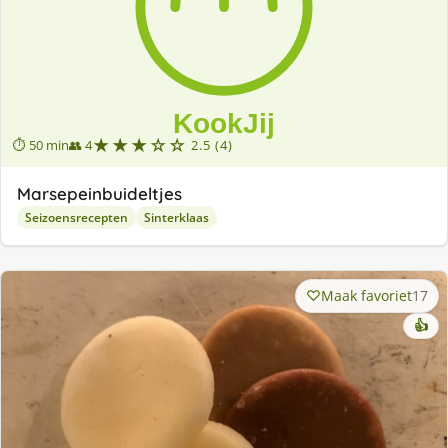
★★★☆☆
⏱ 50 min
👥 4
2.5 (4)
Marsepeinbuideltjes
Seizoensrecepten
Sinterklaas
Maak favoriet
17
👍