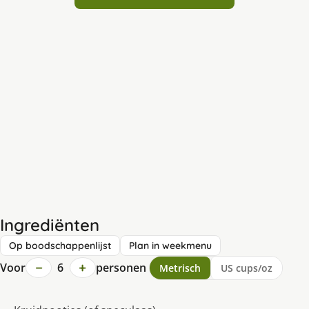
Ingrediënten
Op boodschappenlijst
Plan in weekmenu
−
+
Voor
6
personen
Metrisch
US cups/oz