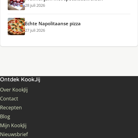
28 juli 2026
Echte Napolitaanse pizza
27 juli 2026
Ontdek KookJij
Over KookJij
Contact
Recepten
Blog
Mijn KookJij
Nieuwsbrief