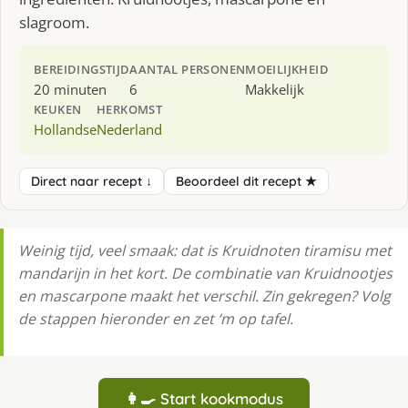
slagroom.
BEREIDINGSTIJD
AANTAL PERSONEN
MOEILIJKHEID
20 minuten
6
Makkelijk
KEUKEN
HERKOMST
Hollandse
Nederland
Direct naar recept ↓
Beoordeel dit recept ★
Weinig tijd, veel smaak: dat is Kruidnoten tiramisu met
mandarijn in het kort. De combinatie van Kruidnootjes
en mascarpone maakt het verschil. Zin gekregen? Volg
de stappen hieronder en zet ‘m op tafel.
👩‍🍳 Start kookmodus