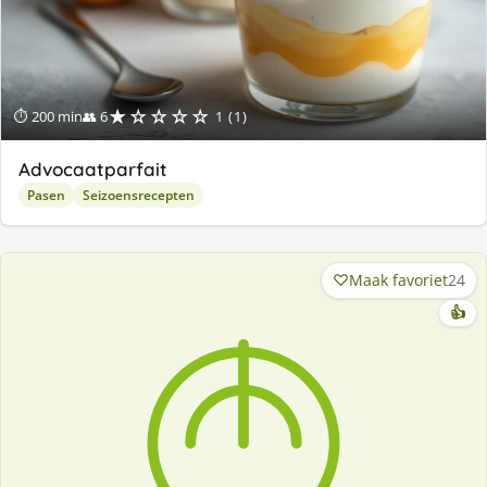
★☆☆☆☆
⏱ 200 min
👥 6
1 (1)
Advocaatparfait
Pasen
Seizoensrecepten
Maak favoriet
24
👍