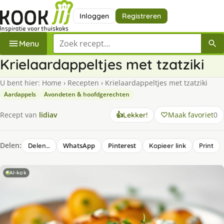
Inloggen
Registreren
Zoek een recept
Menu
Krielaardappeltjes met tzatziki
U bent hier:
Home
›
Recepten
›
Krielaardappeltjes met tzatziki
Aardappels
Avondeten & hoofdgerechten
Maak favoriet
0
Recept van
lidiav
👍
Lekker!
Delen:
WhatsApp
Pinterest
Delen…
Kopieer link
Print
AI-kok