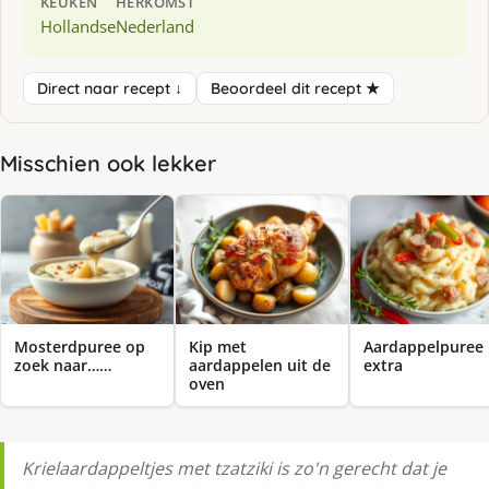
KEUKEN
HERKOMST
Hollandse
Nederland
Direct naar recept ↓
Beoordeel dit recept ★
Misschien ook lekker
Mosterdpuree op
Kip met
Aardappelpuree
zoek naar……
aardappelen uit de
extra
oven
Krielaardappeltjes met tzatziki is zo'n gerecht dat je