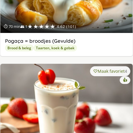
★★★★★
⏱ 70 min
👥 1
4.62 (101)
Pogaça = broodjes (Gevulde)
Brood & beleg
Taarten, koek & gebak
Maak favoriet
4
👍