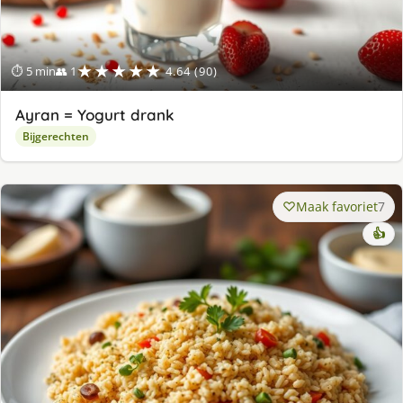
★★★★★
⏱ 5 min
👥 1
4.64 (90)
Ayran = Yogurt drank
Bijgerechten
Maak favoriet
7
👍