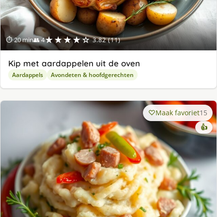
★★★★☆
⏱ 20 min
👥 4
3.82 (11)
Kip met aardappelen uit de oven
Aardappels
Avondeten & hoofdgerechten
Maak favoriet
15
👍