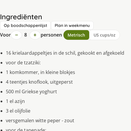
Ingrediënten
Op boodschappenlijst
Plan in weekmenu
−
+
Voor
8
personen
Metrisch
US cups/oz
16 krielaardappeltjes in de schil, gekookt en afgekoeld
voor de tzatziki:
1 komkommer, in kleine blokjes
4 teentjes knoflook, uitgeperst
500 ml Griekse yoghurt
1 el azijn
3 el olijfolie
versgemalen witte peper - zout
voor de tapenade: