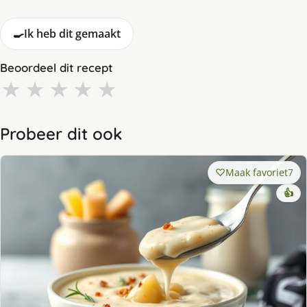
🍳
Ik heb dit gemaakt
Beoordeel dit recept
★
★
★
★
★
Probeer dit ook
Maak favoriet
7
👍