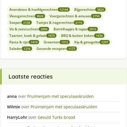
Avondeten & hoofdgerechten
Bijgerechten
12144
3824
Vleesgerechten
Voorgerechten & amuses
3024
2759
Soepen
Toetjes & nagerechten
2120
2115
Vis & zeevruchten
Borrelhapjes & tapas
2094
2015
Taarten, koek & gebak
BBQ & buiten koken
1975
1434
Pasta & rijst
Groenten
Kip & gevogelte
1419
1312
1297
Salades
Gezonde recepten
1216
1177
Laatste reacties
anna
over
Pruimenjam met speculaaskruiden
Wilmie
over
Pruimenjam met speculaaskruiden
HarryLohr
over
Gevuld Turks brood