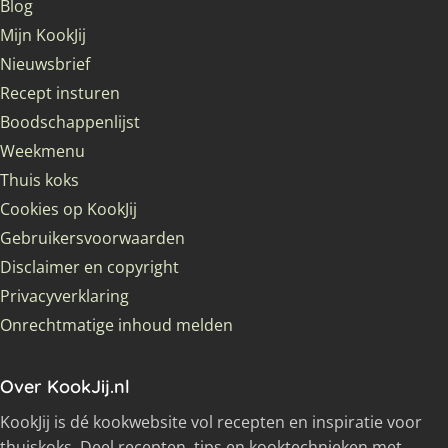
Blog
Mijn KookJij
Nieuwsbrief
Recept insturen
Boodschappenlijst
Weekmenu
Thuis koks
Cookies op KookJij
Gebruikersvoorwaarden
Disclaimer en copyright
Privacyverklaring
Onrechtmatige inhoud melden
Over KookJij.nl
KookJij is dé kookwebsite vol recepten en inspiratie voor
thuiskoks. Deel recepten, tips en kooktechnieken met