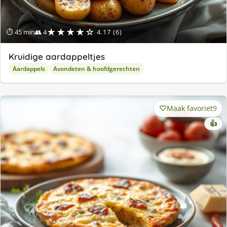
★★★★☆
⏱ 45 min
👥 4
4.17 (6)
Kruidige aardappeltjes
Aardappels
Avondeten & hoofdgerechten
Maak favoriet
9
👍