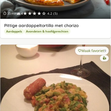
★★★★☆
⏱ 35 min
👥 4
4.2 (5)
Pittige aardappeltortilla met chorizo
Aardappels
Avondeten & hoofdgerechten
Maak favoriet
9
👍