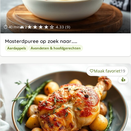
★★★★☆
⏱ 40 min
👥 2
4.33 (9)
Mosterdpuree op zoek naar……
Aardappels
Avondeten & hoofdgerechten
Maak favoriet
19
👍