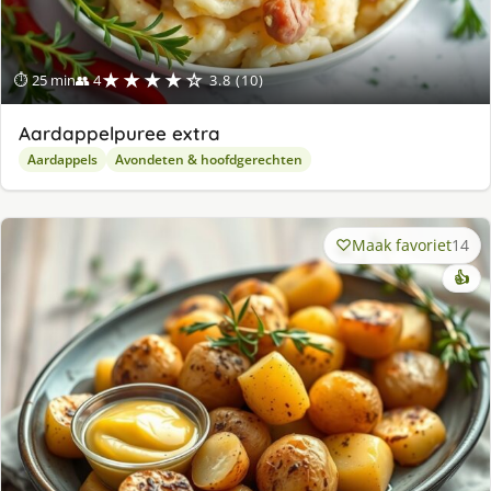
★★★★☆
⏱ 25 min
👥 4
3.8 (10)
Aardappelpuree extra
Aardappels
Avondeten & hoofdgerechten
Maak favoriet
14
👍