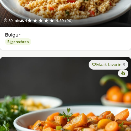
★★★★★
⏱ 30 min
👥 4
4.59 (90)
Bulgur
Bijgerechten
Maak favoriet
3
👍