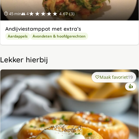
★★★★★
⏱ 45 min
👥 4
4.67 (3)
Andijviestamppot met extra’s
Aardappels
Avondeten & hoofdgerechten
Lekker hierbij
Maak favoriet
19
👍