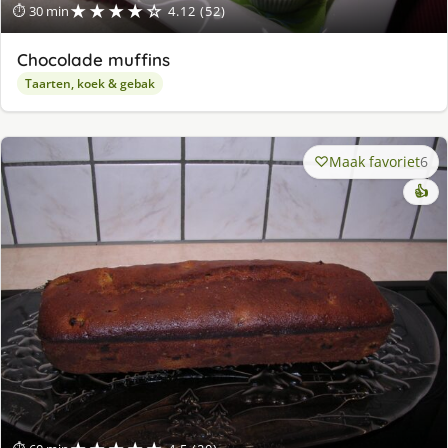
★★★★☆
⏱ 30 min
4.12 (52)
Chocolade muffins
Taarten, koek & gebak
Maak favoriet
6
👍