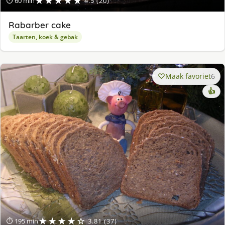
★★★★★
⏱ 60 min
4.5 (20)
Rabarber cake
Taarten, koek & gebak
Maak favoriet
6
👍
★★★★☆
⏱ 195 min
3.81 (37)