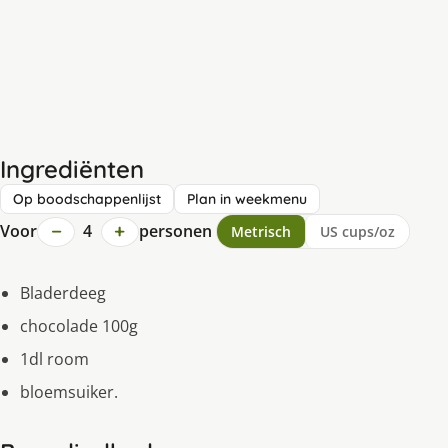
Ingrediënten
Op boodschappenlijst
Plan in weekmenu
−
+
Voor
4
personen
Metrisch
US cups/oz
Bladerdeeg
chocolade 100g
1dl room
bloemsuiker.