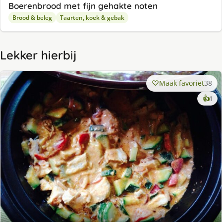
Boerenbrood met fijn gehakte noten
Brood & beleg
Taarten, koek & gebak
Lekker hierbij
Maak favoriet
38
ke
👍
1
lek
ge