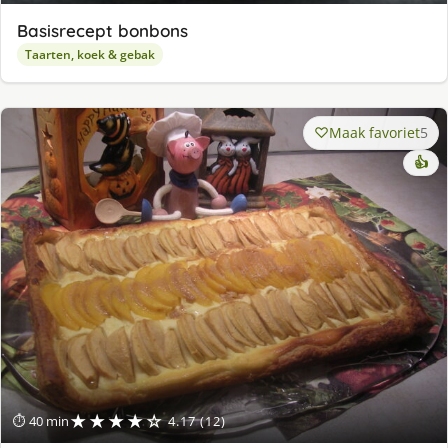
Basisrecept bonbons
Taarten, koek & gebak
Maak favoriet
5
👍
★★★★☆
⏱ 40 min
4.17 (12)