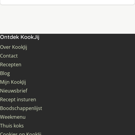
Ontdek KookJij
Over KookJij
Contact
Recepten
Blog
Mijn KookJij
Nieuwsbrief
Recept insturen
Boodschappenlijst
Weekmenu
Thuis koks
Cookies op KookJij