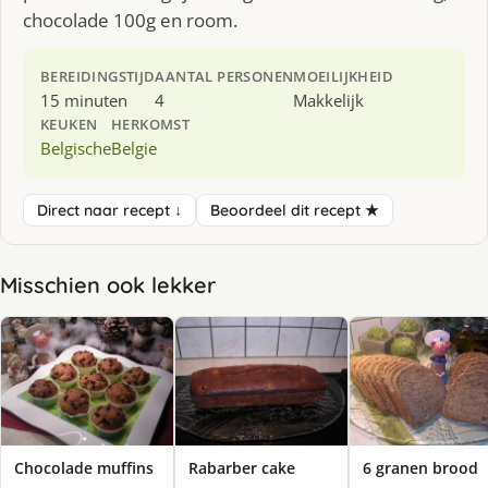
chocolade 100g en room.
BEREIDINGSTIJD
AANTAL PERSONEN
MOEILIJKHEID
15 minuten
4
Makkelijk
KEUKEN
HERKOMST
Belgische
Belgie
Direct naar recept ↓
Beoordeel dit recept ★
Misschien ook lekker
Chocolade muffins
Rabarber cake
6 granen brood