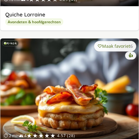
Quiche Lorraine
Avondeten & hoofdgerechten
AI-kok
Maak favoriet
6
👍
★★★★★
⏱ 2 min
👥 4
4.57 (28)