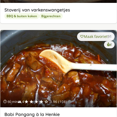
Stoverij van varkenswangetjes
BBQ & buiten koken
Bijgerechten
Maak favoriet
91
ke
👍
1
lek
ge
★★★★☆
⏱ 60 min
👥 4
3.96 (108)
Babi Pangang à la Henkie