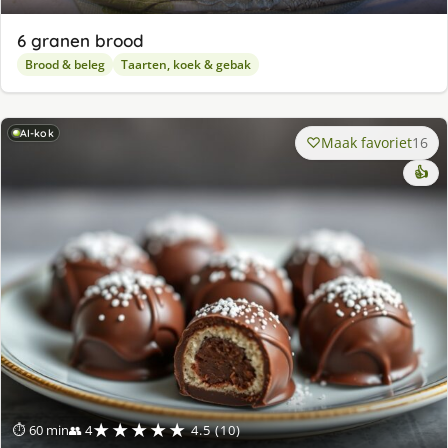
6 granen brood
Brood & beleg
Taarten, koek & gebak
AI-kok
Maak favoriet
16
👍
★★★★★
⏱ 60 min
👥 4
4.5 (10)