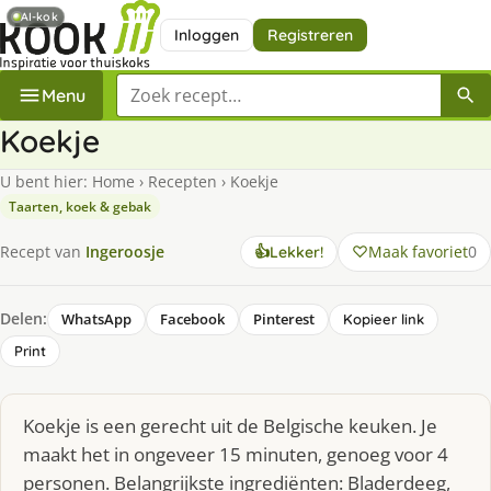
AI-kok
Inloggen
Registreren
Zoek een recept
Menu
Koekje
U bent hier:
Home
›
Recepten
›
Koekje
Taarten, koek & gebak
Maak favoriet
0
Recept van
Ingeroosje
👍
Lekker!
Delen:
WhatsApp
Facebook
Pinterest
Kopieer link
Print
Koekje is een gerecht uit de Belgische keuken. Je
maakt het in ongeveer 15 minuten, genoeg voor 4
personen. Belangrijkste ingrediënten: Bladerdeeg,