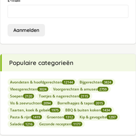
E-mail
Aanmelden
Populaire categorieën
Avondeten & hoofdgerechten
Bijgerechten
12144
3824
Vleesgerechten
Voorgerechten & amuses
3024
2759
Soepen
Toetjes & nagerechten
2120
2115
Vis & zeevruchten
Borrelhapjes & tapas
2094
2015
Taarten, koek & gebak
BBQ & buiten koken
1975
1434
Pasta & rijst
Groenten
Kip & gevogelte
1419
1312
1297
Salades
Gezonde recepten
1216
1177