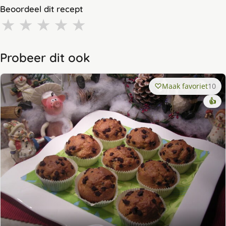
Beoordeel dit recept
★
★
★
★
★
Probeer dit ook
Maak favoriet
10
👍