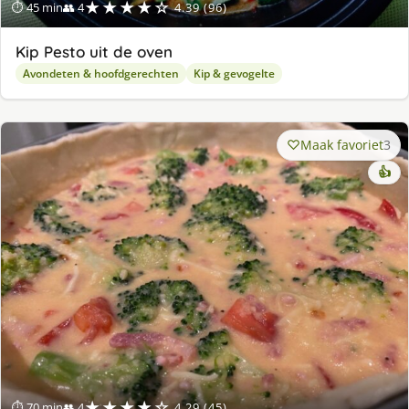
★★★★☆
⏱ 45 min
👥 4
4.39 (96)
Kip Pesto uit de oven
Avondeten & hoofdgerechten
Kip & gevogelte
Maak favoriet
3
👍
★★★★☆
⏱ 70 min
👥 4
4.29 (45)