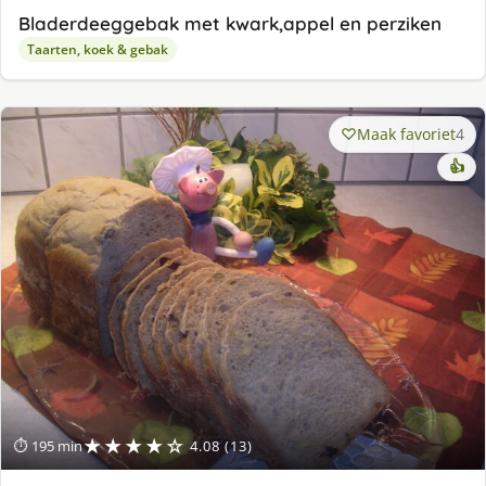
Bladerdeeggebak met kwark,appel en perziken
Taarten, koek & gebak
Maak favoriet
4
👍
★★★★☆
⏱ 195 min
4.08 (13)