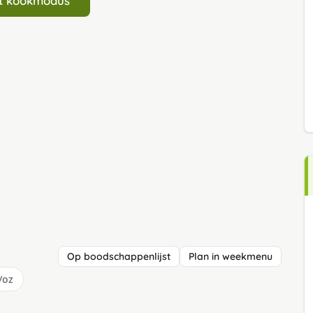
art kookmodus
Op boodschappenlijst
Plan in weekmenu
/oz