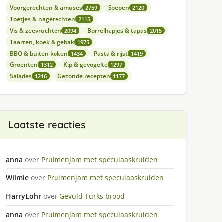
Voorgerechten & amuses
Soepen
2759
2120
Toetjes & nagerechten
2115
Vis & zeevruchten
Borrelhapjes & tapas
2094
2015
Taarten, koek & gebak
1975
BBQ & buiten koken
Pasta & rijst
1434
1419
Groenten
Kip & gevogelte
1312
1297
Salades
Gezonde recepten
1216
1177
Laatste reacties
anna
over
Pruimenjam met speculaaskruiden
Wilmie
over
Pruimenjam met speculaaskruiden
HarryLohr
over
Gevuld Turks brood
anna
over
Pruimenjam met speculaaskruiden