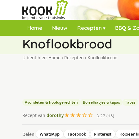
Home
Nieuw
Recepten
BBQ & Z
Knoflookbrood
U bent hier:
Home
›
Recepten
›
Knoflookbrood
Avondeten & hoofdgerechten
Borrelhapjes & tapas
Tapas
★★★☆☆
Recept van
dorothy
3.27 (15)
Delen:
WhatsApp
Facebook
Pinterest
Kopieer li