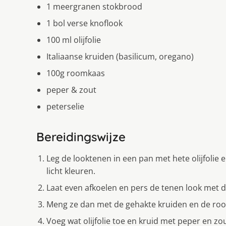
1 meergranen stokbrood
1 bol verse knoflook
100 ml olijfolie
Italiaanse kruiden (basilicum, oregano)
100g roomkaas
peper & zout
peterselie
Bereidingswijze
Leg de looktenen in een pan met hete olijfolie
licht kleuren.
Laat even afkoelen en pers de tenen look met d
Meng ze dan met de gehakte kruiden en de ro
Voeg wat olijfolie toe en kruid met peper en zou