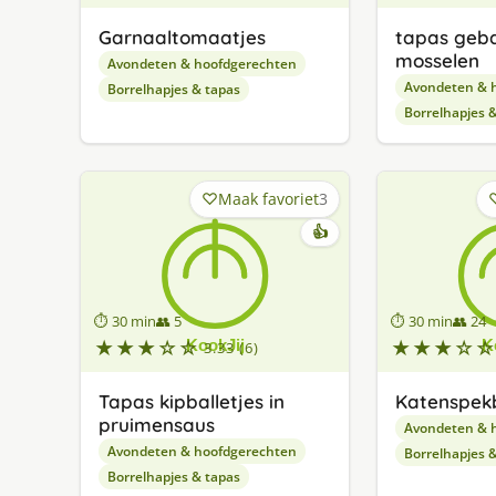
Garnaaltomaatjes
tapas geb
mosselen
Avondeten & hoofdgerechten
Avondeten & 
Borrelhapjes & tapas
Borrelhapjes 
Maak favoriet
3
👍
⏱ 30 min
👥 5
⏱ 30 min
👥 24
★★★☆☆
★★★☆☆
3.33 (6)
Tapas kipballetjes in
Katenspek
pruimensaus
Avondeten & 
Avondeten & hoofdgerechten
Borrelhapjes 
Borrelhapjes & tapas