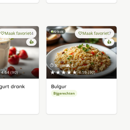
AI-kok
Maak favoriet
4
Maak favoriet
7
👍
👍
⏱ 30 min
👥 4
★★★★★
4.64 (90)
4.59 (90)
gurt drank
Bulgur
Bijgerechten