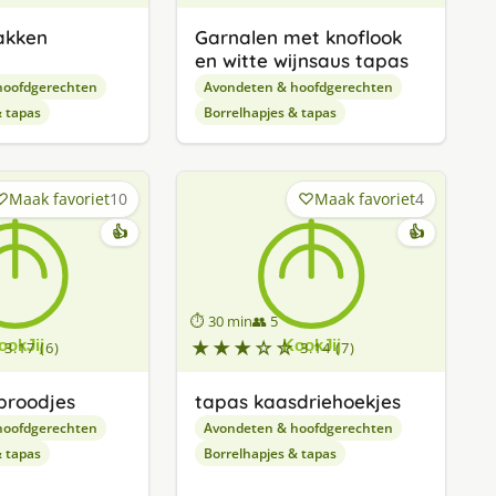
akken
Garnalen met knoflook
en witte wijnsaus tapas
hoofdgerechten
Avondeten & hoofdgerechten
& tapas
Borrelhapjes & tapas
Maak favoriet
10
Maak favoriet
4
👍
👍
⏱ 30 min
👥 5
★★★☆☆
3.17 (6)
3.14 (7)
broodjes
tapas kaasdriehoekjes
hoofdgerechten
Avondeten & hoofdgerechten
& tapas
Borrelhapjes & tapas