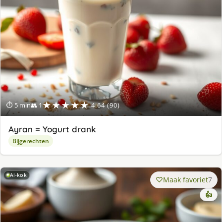
★★★★★
⏱ 5 min
👥 1
4.64 (90)
Ayran = Yogurt drank
Bijgerechten
AI-kok
Maak favoriet
7
👍