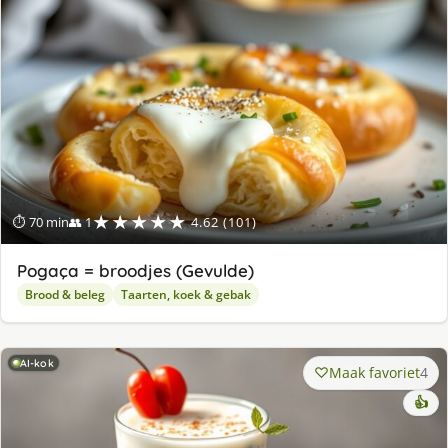
★★★★★
⏱ 70 min
👥 1
4.62 (101)
Pogaça = broodjes (Gevulde)
Brood & beleg
Taarten, koek & gebak
AI-kok
Maak favoriet
4
👍