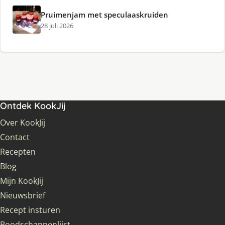
Pruimenjam met speculaaskruiden
28 juli 2026
Ontdek KookJij
Over KookJij
Contact
Recepten
Blog
Mijn KookJij
Nieuwsbrief
Recept insturen
Boodschappenlijst