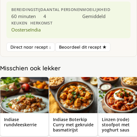
BEREIDINGSTIJD
AANTAL PERSONEN
MOEILIJKHEID
60 minuten
4
Gemiddeld
KEUKEN
HERKOMST
Oosterse
India
Direct naar recept ↓
Beoordeel dit recept ★
Misschien ook lekker
Indiase
Indiase Boterkip
Linzen (rode)
rundvleeskerrie
Curry met gekruide
stoofpot met
basmatirijst
yoghurt saus