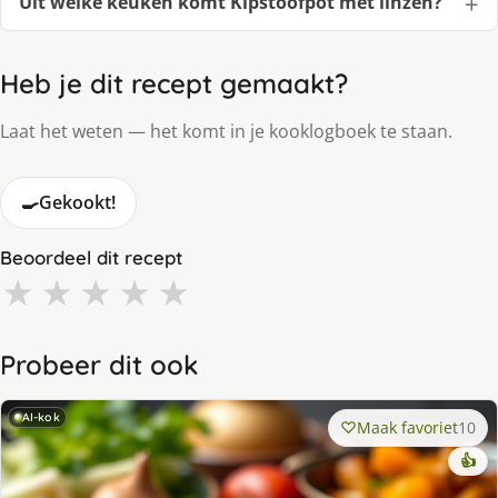
Uit welke keuken komt Kipstoofpot met linzen?
Heb je dit recept gemaakt?
Laat het weten — het komt in je kooklogboek te staan.
🍳
Gekookt!
Beoordeel dit recept
★
★
★
★
★
Probeer dit ook
AI-kok
Maak favoriet
10
👍