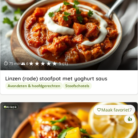
★★★★★
⏱ 75 min
👥 6
5 (1)
Linzen (rode) stoofpot met yoghurt saus
Avondeten & hoofdgerechten
Stoofschotels
AI-kok
Maak favoriet
7
👍