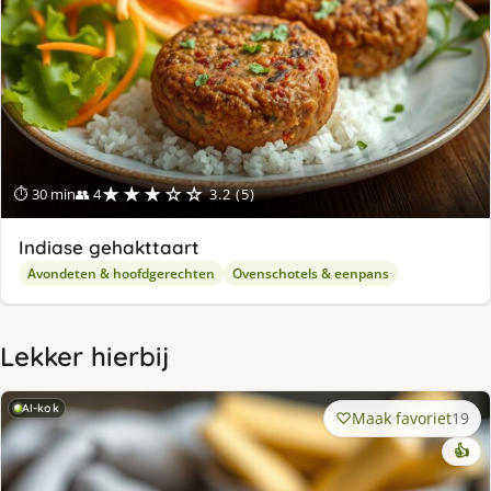
★★★☆☆
⏱ 30 min
👥 4
3.2 (5)
Indiase gehakttaart
Avondeten & hoofdgerechten
Ovenschotels & eenpans
Lekker hierbij
AI-kok
Maak favoriet
19
👍