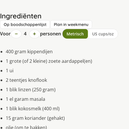
Ingrediënten
Op boodschappenlijst
Plan in weekmenu
−
+
Voor
4
personen
Metrisch
US cups/oz
400 gram kippendijen
1 grote (of 2 kleine) zoete aardappel(en)
1 ui
2 teentjes knoflook
1 blik linzen (250 gram)
1 el garam masala
1 blik kokosmelk (400 ml)
15 gram koriander (gehakt)
olie (om te bakken)