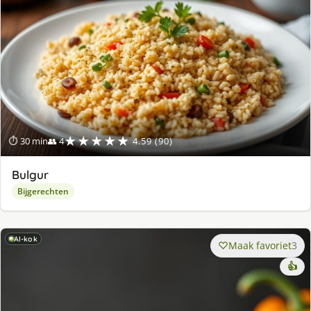
★★★★★
⏱ 30 min
👥 4
4.59 (90)
Bulgur
Bijgerechten
AI-kok
Maak favoriet
3
👍