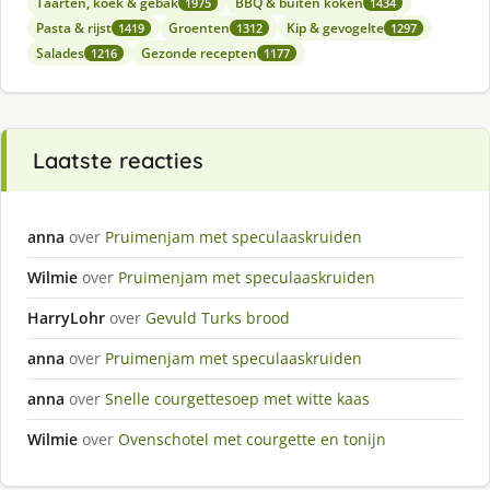
Taarten, koek & gebak
BBQ & buiten koken
1975
1434
Pasta & rijst
Groenten
Kip & gevogelte
1419
1312
1297
Salades
Gezonde recepten
1216
1177
Laatste reacties
anna
over
Pruimenjam met speculaaskruiden
Wilmie
over
Pruimenjam met speculaaskruiden
HarryLohr
over
Gevuld Turks brood
anna
over
Pruimenjam met speculaaskruiden
anna
over
Snelle courgettesoep met witte kaas
Wilmie
over
Ovenschotel met courgette en tonijn