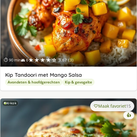
★★★★☆
⏱ 90 min
👥 6
3.67 (3)
Kip Tandoori met Mango Salsa
Avondeten & hoofdgerechten
Kip & gevogelte
AI-kok
Maak favoriet
15
👍