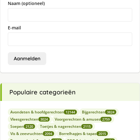
Naam (optioneel)
E-mail
Aanmelden
Populaire categorieën
Avondeten & hoofdgerechten
Bijgerechten
12144
3824
Vleesgerechten
Voorgerechten & amuses
3024
2759
Soepen
Toetjes & nagerechten
2120
2115
Vis & zeevruchten
Borrelhapjes & tapas
2094
2015