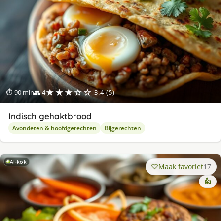
★★★☆☆
⏱ 90 min
👥 4
3.4 (5)
Indisch gehaktbrood
Avondeten & hoofdgerechten
Bijgerechten
AI-kok
Maak favoriet
17
👍