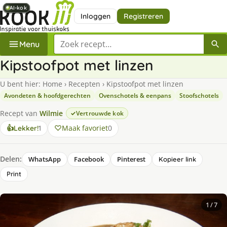
AI-kok
AI-kok
AI-kok
AI-kok
AI-kok
AI-kok
AI-kok
AI-kok
Inloggen
Registreren
Zoek een recept
Menu
Kipstoofpot met linzen
U bent hier:
Home
›
Recepten
›
Kipstoofpot met linzen
Avondeten & hoofdgerechten
Ovenschotels & eenpans
Stoofschotels
Recept van
Wilmie
Vertrouwde kok
keer
Maak favoriet
0
👍
Lekker!
1
lekker
gevonden
Delen:
WhatsApp
Facebook
Pinterest
Kopieer link
Print
1
/ 7