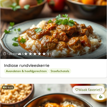
★★★★★
⏱ 120 min
👥 6
5 (2)
Indiase rundvleeskerrie
Avondeten & hoofdgerechten
Stoofschotels
AI-kok
Maak favoriet
7
👍