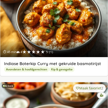
★★★★★
⏱ 45 min
👥 4
5 (1)
Indiase Boterkip Curry met gekruide basmatirijst
Avondeten & hoofdgerechten
Kip & gevogelte
AI-kok
Maak favoriet
2
👍