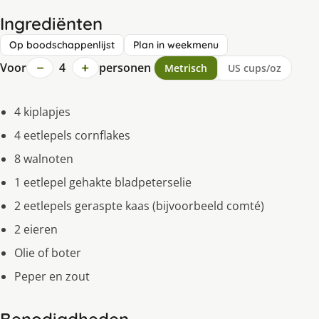
Ingrediënten
Op boodschappenlijst
Plan in weekmenu
−
+
Voor
4
personen
Metrisch
US cups/oz
4 kiplapjes
4 eetlepels cornflakes
8 walnoten
1 eetlepel gehakte bladpeterselie
2 eetlepels geraspte kaas (bijvoorbeeld comté)
2 eieren
Olie of boter
Peper en zout
Benodigdheden