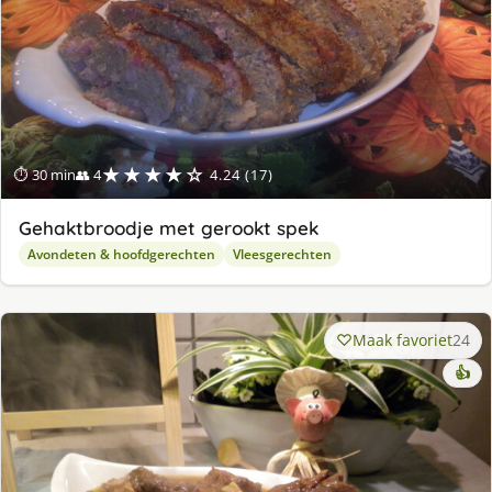
★★★★☆
⏱ 30 min
👥 4
4.24 (17)
Gehaktbroodje met gerookt spek
Avondeten & hoofdgerechten
Vleesgerechten
Maak favoriet
24
👍