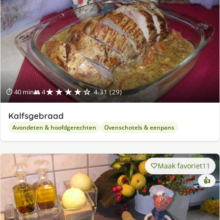
★★★★☆
⏱ 40 min
👥 4
4.31 (29)
Kalfsgebraad
Avondeten & hoofdgerechten
Ovenschotels & eenpans
Maak favoriet
11
👍