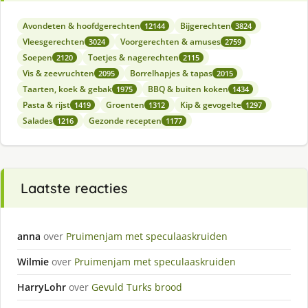
Avondeten & hoofdgerechten
Bijgerechten
12144
3824
Vleesgerechten
Voorgerechten & amuses
3024
2759
Soepen
Toetjes & nagerechten
2120
2115
Vis & zeevruchten
Borrelhapjes & tapas
2095
2015
Taarten, koek & gebak
BBQ & buiten koken
1975
1434
Pasta & rijst
Groenten
Kip & gevogelte
1419
1312
1297
Salades
Gezonde recepten
1216
1177
Laatste reacties
anna
over
Pruimenjam met speculaaskruiden
Wilmie
over
Pruimenjam met speculaaskruiden
HarryLohr
over
Gevuld Turks brood