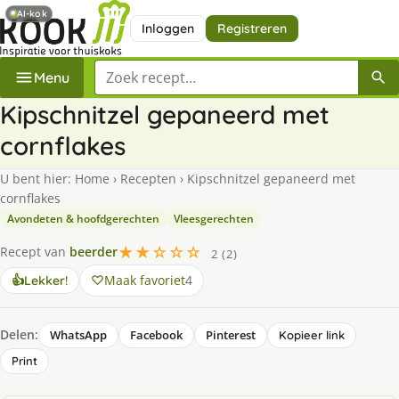
AI-kok
Inloggen
Registreren
Zoek een recept
Menu
Kipschnitzel gepaneerd met
cornflakes
U bent hier:
Home
›
Recepten
›
Kipschnitzel gepaneerd met
cornflakes
Avondeten & hoofdgerechten
Vleesgerechten
★★☆☆☆
Recept van
beerder
2 (2)
Maak favoriet
4
👍
Lekker!
Delen:
WhatsApp
Facebook
Pinterest
Kopieer link
Print