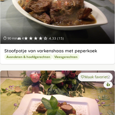
★★★★☆
⏱ 90 min
👥 4
4.33 (15)
Stoofpotje van varkenshaas met peperkoek
Avondeten & hoofdgerechten
Vleesgerechten
Maak favoriet
2
👍