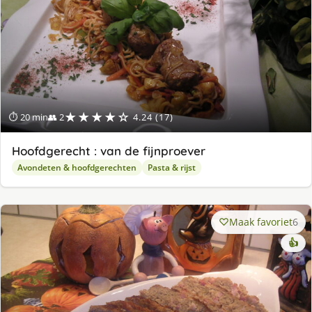
★★★★☆
⏱ 20 min
👥 2
4.24 (17)
Hoofdgerecht : van de fijnproever
Avondeten & hoofdgerechten
Pasta & rijst
Maak favoriet
6
👍