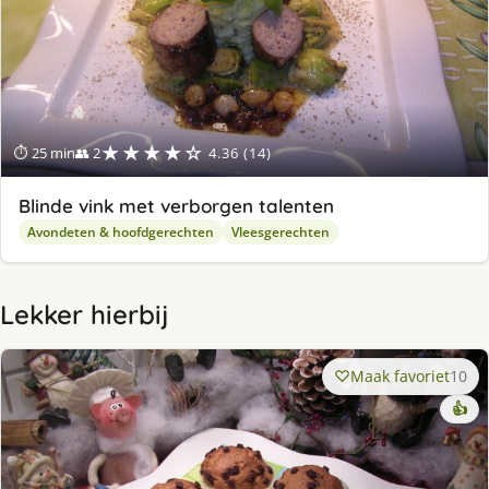
★★★★☆
⏱ 25 min
👥 2
4.36 (14)
Blinde vink met verborgen talenten
Avondeten & hoofdgerechten
Vleesgerechten
Lekker hierbij
Maak favoriet
10
👍