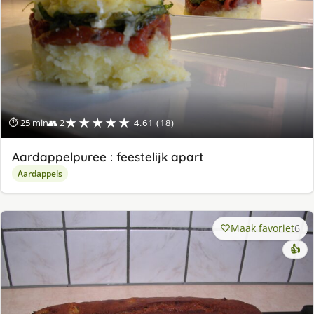
★★★★★
⏱ 25 min
👥 2
4.61 (18)
Aardappelpuree : feestelijk apart
Aardappels
Maak favoriet
6
👍