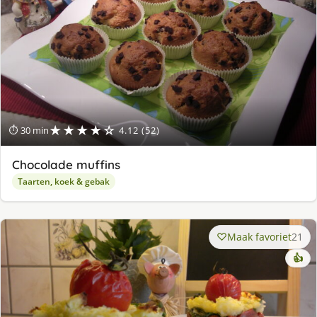
★★★★☆
⏱ 30 min
4.12 (52)
Chocolade muffins
Taarten, koek & gebak
Maak favoriet
21
👍