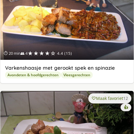
★★★★☆
⏱ 20 min
👥 4
4.4 (15)
Varkenshaasje met gerookt spek en spinazie
Avondeten & hoofdgerechten
Vleesgerechten
Maak favoriet
12
👍