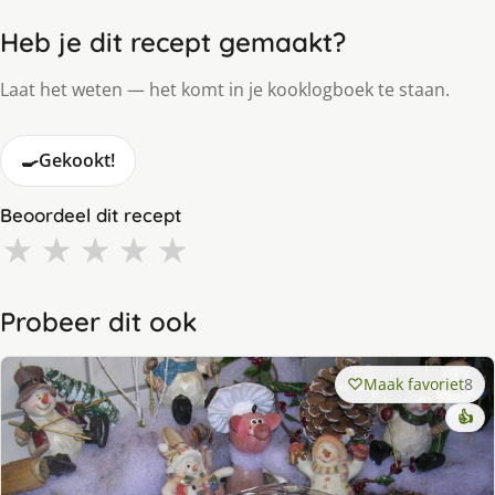
Heb je dit recept gemaakt?
Laat het weten — het komt in je kooklogboek te staan.
🍳
Gekookt!
Beoordeel dit recept
★
★
★
★
★
Probeer dit ook
Maak favoriet
8
👍