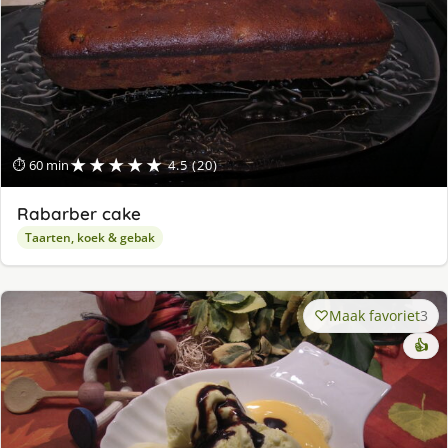
★★★★★
⏱ 60 min
4.5 (20)
Rabarber cake
Taarten, koek & gebak
Maak favoriet
3
👍