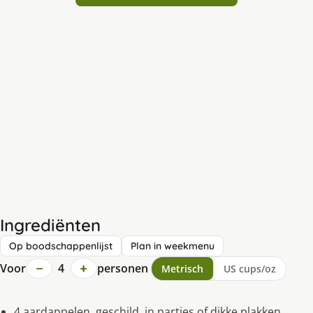
Ingrediënten
Op boodschappenlijst
Plan in weekmenu
−
+
Voor
4
personen
Metrisch
US cups/oz
4 aardappelen, geschild, in partjes of dikke plakken