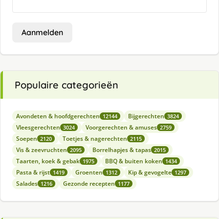
Aanmelden
Populaire categorieën
Avondeten & hoofdgerechten
Bijgerechten
12144
3824
Vleesgerechten
Voorgerechten & amuses
3024
2759
Soepen
Toetjes & nagerechten
2120
2115
Vis & zeevruchten
Borrelhapjes & tapas
2095
2015
Taarten, koek & gebak
BBQ & buiten koken
1975
1434
Pasta & rijst
Groenten
Kip & gevogelte
1419
1312
1297
Salades
Gezonde recepten
1216
1177