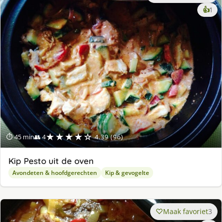
ke
👍
1
lek
ge
★★★★☆
⏱ 45 min
👥 4
4.39 (96)
Kip Pesto uit de oven
Avondeten & hoofdgerechten
Kip & gevogelte
Maak favoriet
3