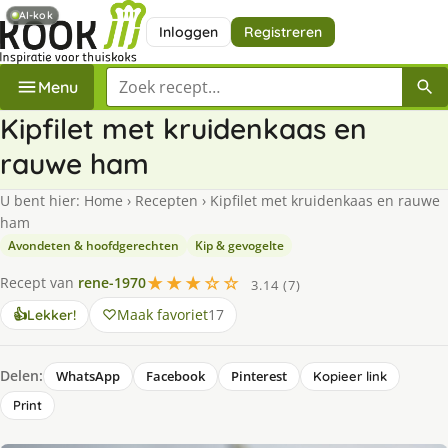
AI-kok
Inloggen
Registreren
Zoek een recept
Menu
Kipfilet met kruidenkaas en
rauwe ham
U bent hier:
Home
›
Recepten
›
Kipfilet met kruidenkaas en rauwe
ham
Avondeten & hoofdgerechten
Kip & gevogelte
★★★☆☆
Recept van
rene-1970
3.14 (7)
Maak favoriet
17
👍
Lekker!
Delen:
WhatsApp
Facebook
Pinterest
Kopieer link
Print