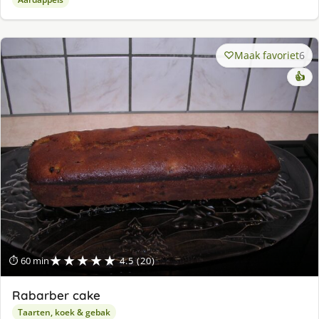
Maak favoriet
6
👍
★★★★★
⏱ 60 min
4.5 (20)
Rabarber cake
Taarten, koek & gebak