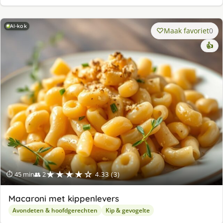
AI-kok
Maak favoriet
0
👍
★★★★☆
⏱ 45 min
👥 2
4.33 (3)
Macaroni met kippenlevers
Avondeten & hoofdgerechten
Kip & gevogelte