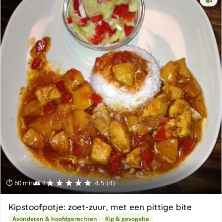
★★★★★
⏱ 60 min
👥 4
4.5 (4)
Kipstoofpotje: zoet-zuur, met een pittige bite
Avondeten & hoofdgerechten
Kip & gevogelte