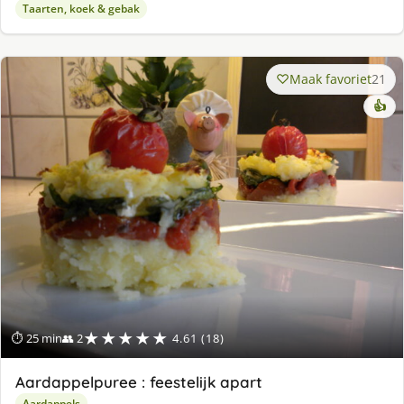
Taarten, koek & gebak
Maak favoriet
21
👍
★★★★★
⏱ 25 min
👥 2
4.61 (18)
Aardappelpuree : feestelijk apart
Aardappels