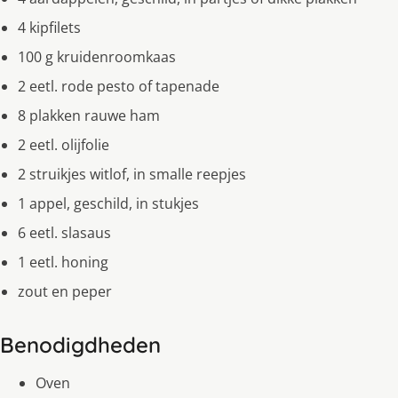
4 kipfilets
100 g kruidenroomkaas
2 eetl. rode pesto of tapenade
8 plakken rauwe ham
2 eetl. olijfolie
2 struikjes witlof, in smalle reepjes
1 appel, geschild, in stukjes
6 eetl. slasaus
1 eetl. honing
zout en peper
Benodigdheden
Oven