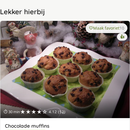
Lekker hierbij
Maak favoriet
10
👍
★★★★☆
⏱ 30 min
4.12 (52)
Chocolade muffins