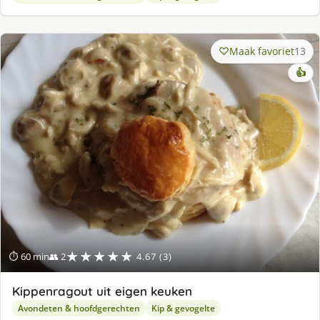
Maak favoriet
13
👍
★★★★★
⏱ 60 min
👥 2
4.67 (3)
Kippenragout uit eigen keuken
Avondeten & hoofdgerechten
Kip & gevogelte