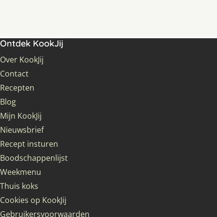
Ontdek KookJij
Over KookJij
Contact
Recepten
Blog
Mijn KookJij
Nieuwsbrief
Recept insturen
Boodschappenlijst
Weekmenu
Thuis koks
Cookies op KookJij
Gebruikersvoorwaarden