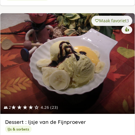
Maak favoriet
3
👍
★★★★☆
👥 2
4.26 (23)
Dessert : Ijsje van de Fijnproever
IJs & sorbets