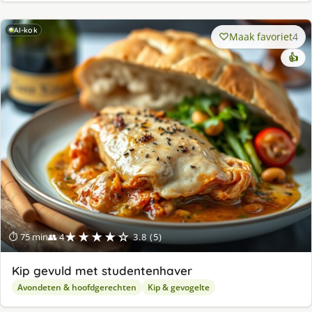
AI-kok
Maak favoriet
4
👍
★★★★☆
⏱ 75 min
👥 4
3.8 (5)
Kip gevuld met studentenhaver
Avondeten & hoofdgerechten
Kip & gevogelte