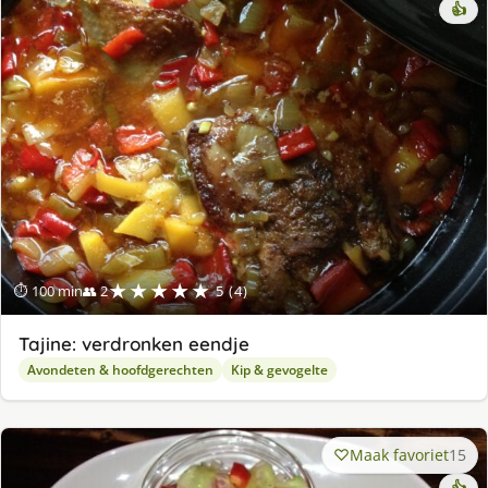
👍
★★★★★
⏱ 100 min
👥 2
5 (4)
Tajine: verdronken eendje
Avondeten & hoofdgerechten
Kip & gevogelte
Maak favoriet
15
👍