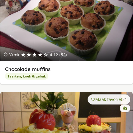
★★★★☆
⏱ 30 min
4.12 (52)
Chocolade muffins
Taarten, koek & gebak
Maak favoriet
21
👍