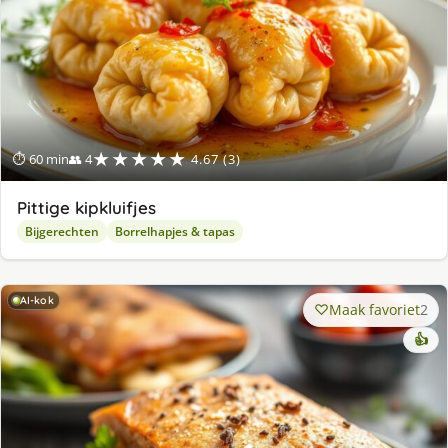
★★★★★
⏱ 60 min
👥 4
4.67 (3)
Pittige kipkluifjes
Bijgerechten
Borrelhapjes & tapas
AI-kok
Maak favoriet
2
👍