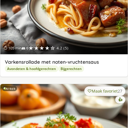
★★★★☆
⏱ 105 min
👥 6
4.2 (5)
Varkensrollade met noten-vruchtensaus
Avondeten & hoofdgerechten
Bijgerechten
AI-kok
Maak favoriet
27
👍