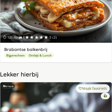
★★★★★
⏱ 120 min
👥 6
5 (2)
Brabantse balkenbrij
Bijgerechten
Ontbijt & Lunch
Lekker hierbij
AI-kok
Maak favoriet
6
👍