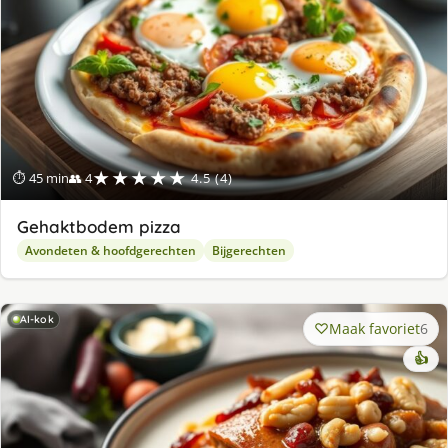
★★★★★
⏱ 45 min
👥 4
4.5 (4)
Gehaktbodem pizza
Avondeten & hoofdgerechten
Bijgerechten
AI-kok
Maak favoriet
6
👍