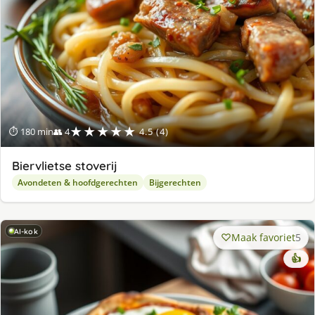
★★★★★
⏱ 180 min
👥 4
4.5 (4)
Biervlietse stoverij
Avondeten & hoofdgerechten
Bijgerechten
AI-kok
Maak favoriet
5
👍