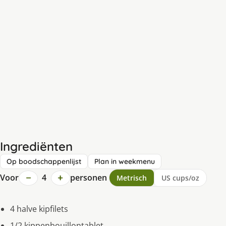
Ingrediënten
Op boodschappenlijst
Plan in weekmenu
−
+
Voor
4
personen
Metrisch
US cups/oz
4 halve kipfilets
1/2 kippenbouillontablet