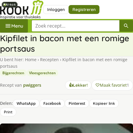
AI-kok
AI-kok
AI-kok
AI-kok
AI-kok
AI-kok
AI-kok
Inloggen
Registreren
Zoek een recept
Menu
Kipfilet in bacon met een romige
portsaus
U bent hier:
Home
›
Recepten
›
Kipfilet in bacon met een romige
portsaus
Bijgerechten
Vleesgerechten
Maak favoriet
1
Recept van
pwiggers
👍
Lekker!
Delen:
WhatsApp
Facebook
Pinterest
Kopieer link
Print