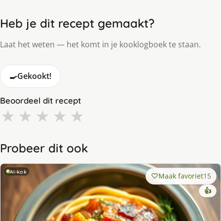
Heb je dit recept gemaakt?
Laat het weten — het komt in je kooklogboek te staan.
🍳
Gekookt!
Beoordeel dit recept
★
★
★
★
★
Probeer dit ook
AI-kok
Maak favoriet
15
👍