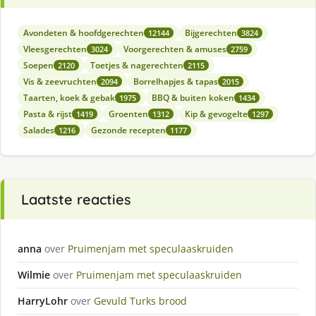
Avondeten & hoofdgerechten
Bijgerechten
12144
3824
Vleesgerechten
Voorgerechten & amuses
3024
2759
Soepen
Toetjes & nagerechten
2120
2115
Vis & zeevruchten
Borrelhapjes & tapas
2094
2015
Taarten, koek & gebak
BBQ & buiten koken
1975
1434
Pasta & rijst
Groenten
Kip & gevogelte
1419
1312
1297
Salades
Gezonde recepten
1216
1177
Laatste reacties
anna
over
Pruimenjam met speculaaskruiden
Wilmie
over
Pruimenjam met speculaaskruiden
HarryLohr
over
Gevuld Turks brood