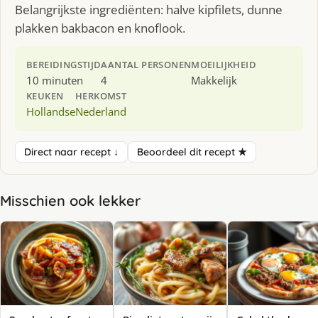
Belangrijkste ingrediënten: halve kipfilets, dunne
plakken bakbacon en knoflook.
BEREIDINGSTIJD
AANTAL PERSONEN
MOEILIJKHEID
10 minuten
4
Makkelijk
KEUKEN
HERKOMST
Hollandse
Nederland
Direct naar recept ↓
Beoordeel dit recept ★
Misschien ook lekker