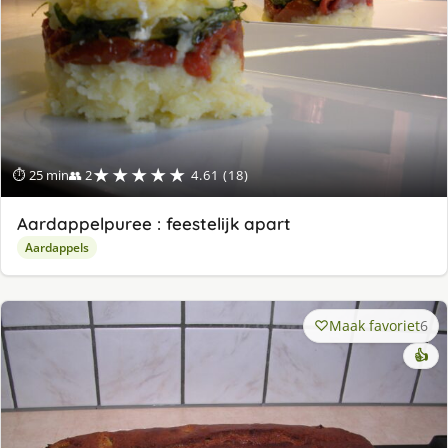
★★★★★
⏱ 25 min
👥 2
4.61 (18)
Aardappelpuree : feestelijk apart
Aardappels
Maak favoriet
6
👍