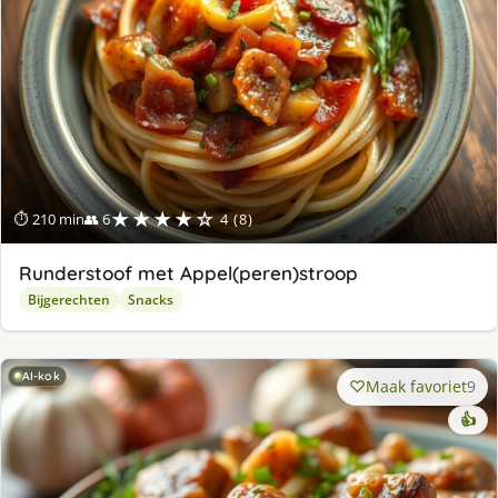
★★★★☆
⏱ 210 min
👥 6
4 (8)
Runderstoof met Appel(peren)stroop
Bijgerechten
Snacks
AI-kok
Maak favoriet
9
👍