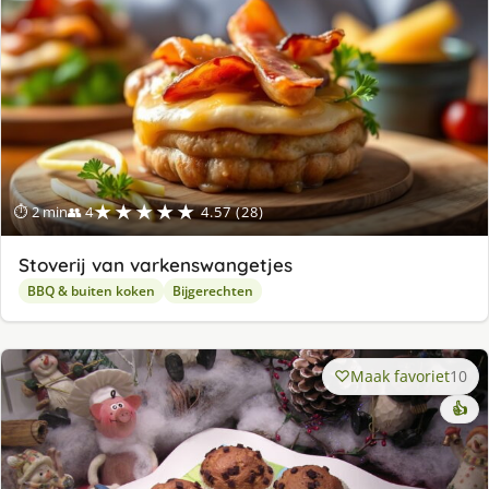
★★★★★
⏱ 2 min
👥 4
4.57 (28)
Stoverij van varkenswangetjes
BBQ & buiten koken
Bijgerechten
Maak favoriet
10
👍