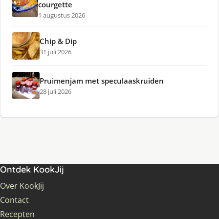
courgette
1 augustus 2026
Chip & Dip
31 juli 2026
Pruimenjam met speculaaskruiden
28 juli 2026
Ontdek KookJij
Over KookJij
Contact
Recepten