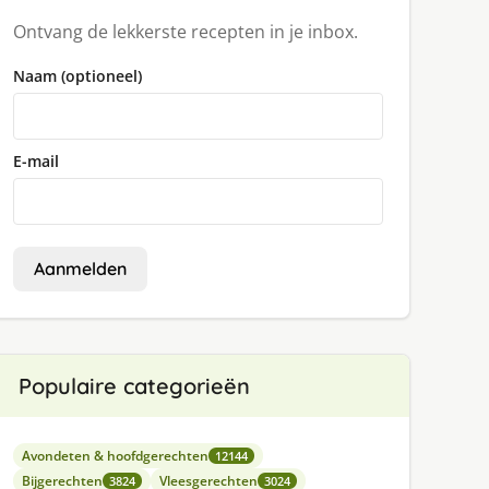
Ontvang de lekkerste recepten in je inbox.
Naam (optioneel)
E-mail
Aanmelden
Populaire categorieën
Avondeten & hoofdgerechten
12144
Bijgerechten
Vleesgerechten
3824
3024