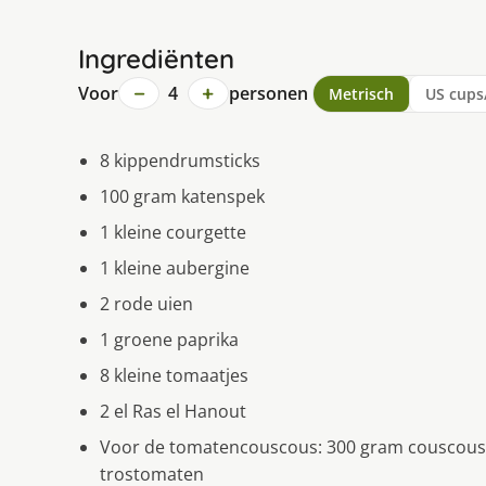
Ingrediënten
−
+
Voor
4
personen
Metrisch
US cups
8 kippendrumsticks
100 gram katenspek
1 kleine courgette
1 kleine aubergine
2 rode uien
1 groene paprika
8 kleine tomaatjes
2 el Ras el Hanout
Voor de tomatencouscous: 300 gram couscous 2
trostomaten