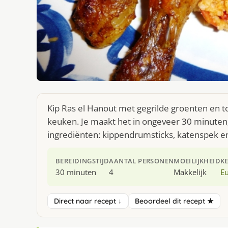
Kip Ras el Hanout met gegrilde groenten en 
keuken. Je maakt het in ongeveer 30 minuten,
ingrediënten: kippendrumsticks, katenspek en
BEREIDINGSTIJD
AANTAL PERSONEN
MOEILIJKHEID
K
30 minuten
4
Makkelijk
E
Direct naar recept ↓
Beoordeel dit recept ★