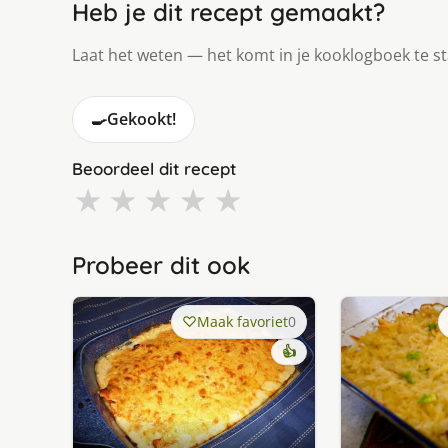
Heb je dit recept gemaakt?
Laat het weten — het komt in je kooklogboek te s
🍳
Gekookt!
Beoordeel dit recept
★
★
★
★
★
Probeer dit ook
Maak favoriet
0
👍