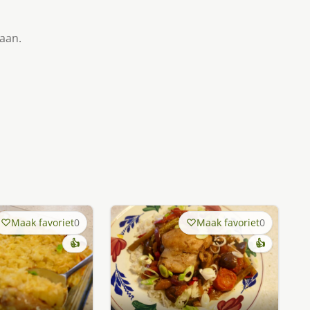
taan.
Maak favoriet
0
Maak favoriet
0
👍
👍