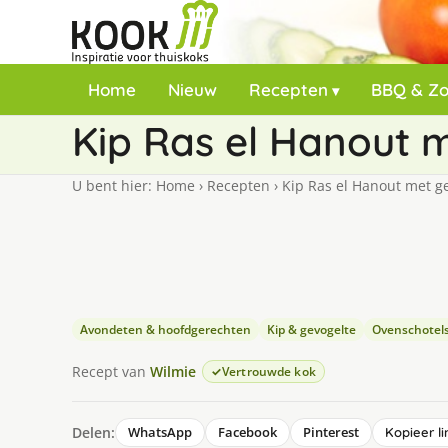
Home
Nieuw
Recepten
BBQ & Z
Kip Ras el Hanout 
U bent hier:
Home
›
Recepten
›
Kip Ras el Hanout met g
Avondeten & hoofdgerechten
Kip & gevogelte
Ovenschotel
Recept van
Wilmie
Vertrouwde kok
Delen:
WhatsApp
Facebook
Pinterest
Kopieer li