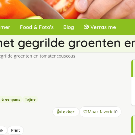
omer
Food & Foto’s
Blog
🎲 Verras me
met gegrilde groenten 
egrilde groenten en tomatencouscous
s & eenpans
Tajine
Maak favoriet
0
👍
Lekker!
nk
Print