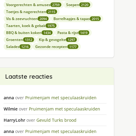
Voorgerechten & amuses
Soepen
2759
2120
Toetjes & nagerechten
2115
Vis & zeevruchten
Borrelhapjes & tapas
2094
2015
Taarten, koek & gebak
1975
BBQ & buiten koken
Pasta & rijst
1434
1419
Groenten
Kip & gevogelte
1312
1297
Salades
Gezonde recepten
1216
1177
Laatste reacties
anna
over
Pruimenjam met speculaaskruiden
Wilmie
over
Pruimenjam met speculaaskruiden
HarryLohr
over
Gevuld Turks brood
anna
over
Pruimenjam met speculaaskruiden