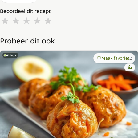
Beoordeel dit recept
★
★
★
★
★
Probeer dit ook
AI-kok
Maak favoriet
2
👍