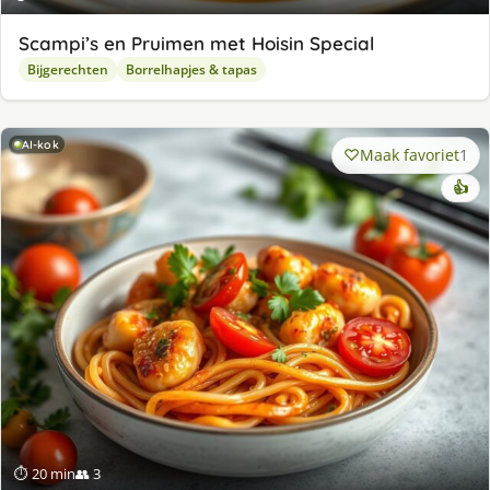
Scampi’s en Pruimen met Hoisin Special
Bijgerechten
Borrelhapjes & tapas
AI-kok
Maak favoriet
1
👍
⏱ 20 min
👥 3