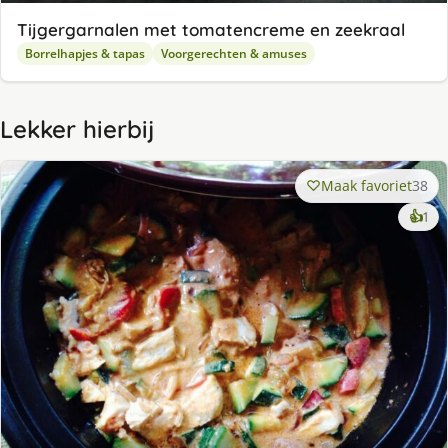
Tijgergarnalen met tomatencreme en zeekraal
Borrelhapjes & tapas
Voorgerechten & amuses
Lekker hierbij
Maak favoriet
38
ke
👍
1
lek
ge