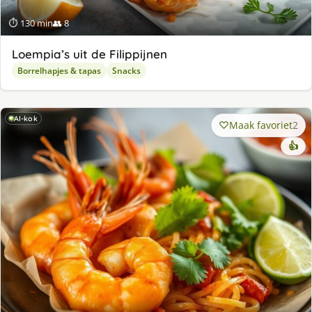
⏱ 130 min
👥 8
Loempia’s uit de Filippijnen
Borrelhapjes & tapas
Snacks
AI-kok
Maak favoriet
2
👍