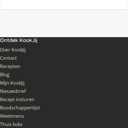
Ontdek KookJij
Over KookJij
Contact
Recepten
Blog
Mijn KookJij
Nieuwsbrief
Recept insturen
Boodschappenlijst
Weekmenu
Thuis koks