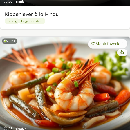
⏱ 30 min
👥 4
Kippenlever à la Hindu
Beleg
Bijgerechten
AI-kok
Maak favoriet
1
👍
⏱ 35 min
👥 4