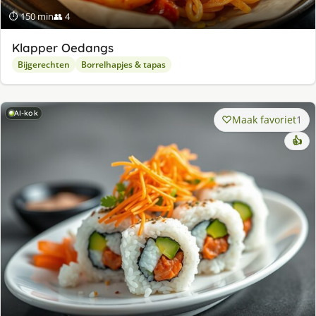
⏱ 150 min
👥 4
Klapper Oedangs
Bijgerechten
Borrelhapjes & tapas
AI-kok
Maak favoriet
1
👍