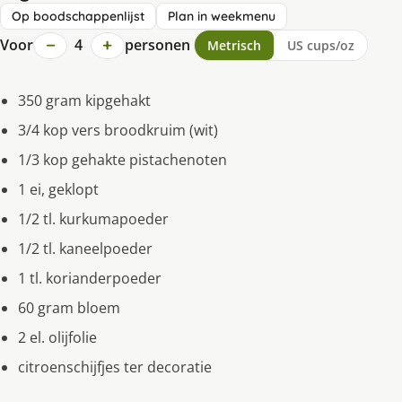
Op boodschappenlijst
Plan in weekmenu
−
+
Voor
4
personen
Metrisch
US cups/oz
350 gram kipgehakt
3/4 kop vers broodkruim (wit)
1/3 kop gehakte pistachenoten
1 ei, geklopt
1/2 tl. kurkumapoeder
1/2 tl. kaneelpoeder
1 tl. korianderpoeder
60 gram bloem
2 el. olijfolie
citroenschijfjes ter decoratie