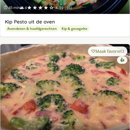
★★★★☆
⏱ 45 min
👥 4
4.39 (96)
Kip Pesto uit de oven
Avondeten & hoofdgerechten
Kip & gevogelte
Maak favoriet
3
👍