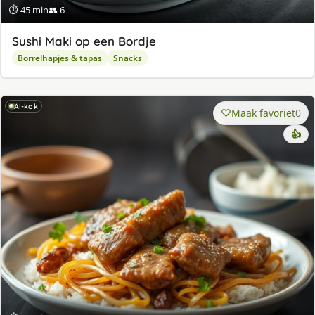
⏱ 45 min
👥 6
Sushi Maki op een Bordje
Borrelhapjes & tapas
Snacks
AI-kok
Maak favoriet
0
👍