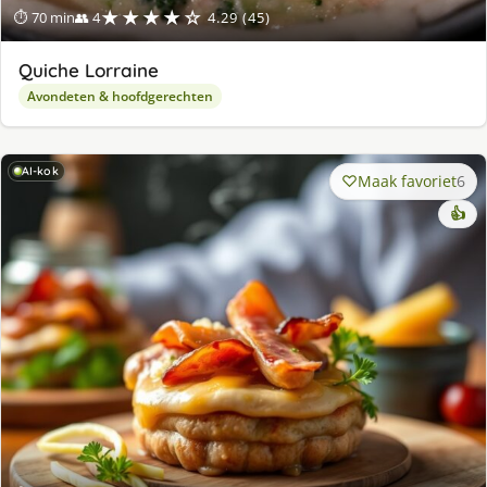
★★★★☆
⏱ 70 min
👥 4
4.29 (45)
Quiche Lorraine
Avondeten & hoofdgerechten
AI-kok
Maak favoriet
6
👍