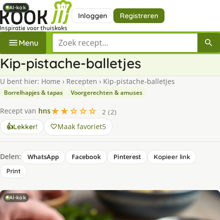
AI-kok
AI-kok
AI-kok
AI-kok
AI-kok
AI-kok
Inloggen
Registreren
Zoek een recept
Menu
Kip-pistache-balletjes
U bent hier:
Home
›
Recepten
›
Kip-pistache-balletjes
Borrelhapjes & tapas
Voorgerechten & amuses
★★☆☆☆
Recept van
hns
2 (2)
Maak favoriet
5
👍
Lekker!
Delen:
WhatsApp
Facebook
Pinterest
Kopieer link
Print
AI-kok