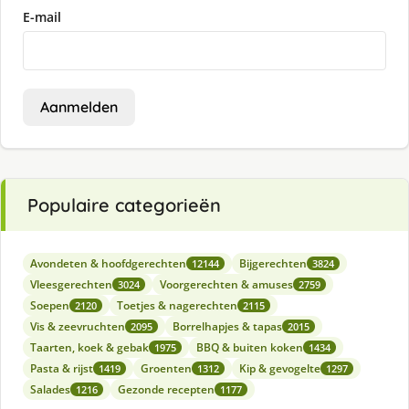
E-mail
Aanmelden
Populaire categorieën
Avondeten & hoofdgerechten
Bijgerechten
12144
3824
Vleesgerechten
Voorgerechten & amuses
3024
2759
Soepen
Toetjes & nagerechten
2120
2115
Vis & zeevruchten
Borrelhapjes & tapas
2095
2015
Taarten, koek & gebak
BBQ & buiten koken
1975
1434
Pasta & rijst
Groenten
Kip & gevogelte
1419
1312
1297
Salades
Gezonde recepten
1216
1177