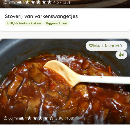
★★★★★
⏱ 2 min
👥 4
4.57 (28)
Stoverij van varkenswangetjes
BBQ & buiten koken
Bijgerechten
Maak favoriet
91
ke
👍
1
lek
ge
★★★★☆
⏱ 60 min
👥 4
3.96 (108)