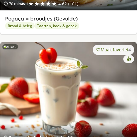
★★★★★
⏱ 70 min
👥 1
4.62 (101)
Pogaça = broodjes (Gevulde)
Brood & beleg
Taarten, koek & gebak
AI-kok
Maak favoriet
4
👍