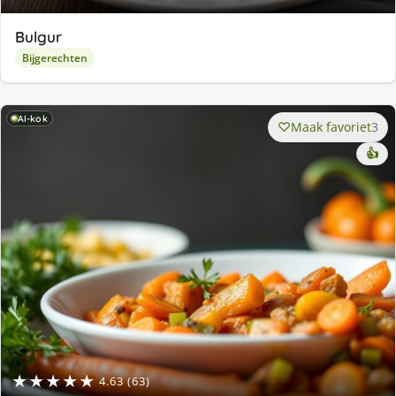
Bulgur
Bijgerechten
AI-kok
Maak favoriet
3
👍
★★★★★
4.63 (63)