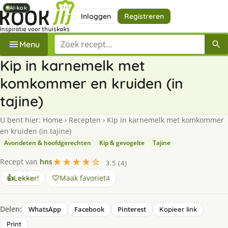
AI-kok
AI-kok
AI-kok
AI-kok
Inloggen
Registreren
Zoek een recept
Menu
Kip in karnemelk met
komkommer en kruiden (in
tajine)
U bent hier:
Home
›
Recepten
›
Kip in karnemelk met komkommer
en kruiden (in tajine)
Avondeten & hoofdgerechten
Kip & gevogelte
Tajine
★★★★☆
Recept van
hns
3.5 (4)
Maak favoriet
4
👍
Lekker!
Delen:
WhatsApp
Facebook
Pinterest
Kopieer link
Print