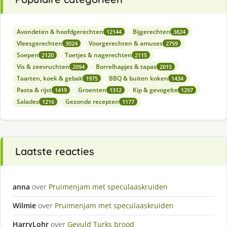
Avondeten & hoofdgerechten
Bijgerechten
12144
3824
Vleesgerechten
Voorgerechten & amuses
3024
2759
Soepen
Toetjes & nagerechten
2120
2115
Vis & zeevruchten
Borrelhapjes & tapas
2094
2015
Taarten, koek & gebak
BBQ & buiten koken
1975
1434
Pasta & rijst
Groenten
Kip & gevogelte
1419
1312
1297
Salades
Gezonde recepten
1216
1177
Laatste reacties
anna
over
Pruimenjam met speculaaskruiden
Wilmie
over
Pruimenjam met speculaaskruiden
HarryLohr
over
Gevuld Turks brood