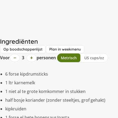
Ingrediënten
Op boodschappenlijst
Plan in weekmenu
−
+
Voor
3
personen
Metrisch
US cups/oz
6 forse kipdrumsticks
1 ltr karnemelk
1 niet al te grote komkommer in stukken
half bosje koriander (zonder steeltjes, grof gehakt)
kipkruiden
1 forse el hete bonensaus/pasta