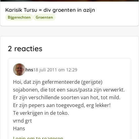
Karisik Tursu = div groenten in azijn
Bijgerechten
Groenten
2 reacties
hns
18 juli 2011 om 12:29
s
c
Hoi, dat zijn gefermenteerde (gerijpte)
h
sojabonen, die tot een saus/pasta zijn verwerkt.
r
Er zijn verschillende soorten van hot, tot mild.
e
Er zijn pepers aan toegevoegd, erg lekker!
e
f
Te verkrijgen in de toko.
:
vrnd grt
Hans
Login om te reageren