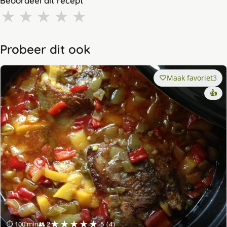
Beoordeel dit recept
★
★
★
★
★
Probeer dit ook
Maak favoriet
3
👍
★★★★★
⏱ 100 min
👥 2
5 (4)