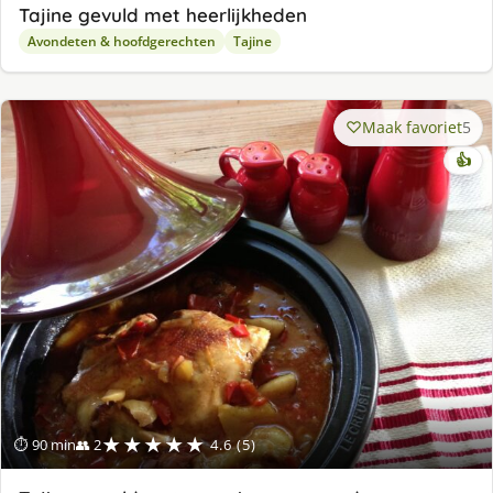
Tajine gevuld met heerlijkheden
Avondeten & hoofdgerechten
Tajine
Maak favoriet
5
👍
★★★★★
⏱ 90 min
👥 2
4.6 (5)