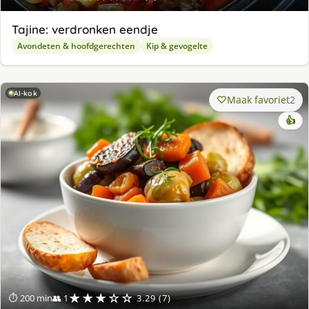
Tajine: verdronken eendje
Avondeten & hoofdgerechten
Kip & gevogelte
AI-kok
Maak favoriet
2
👍
★★★☆☆
⏱ 200 min
👥 1
3.29 (7)