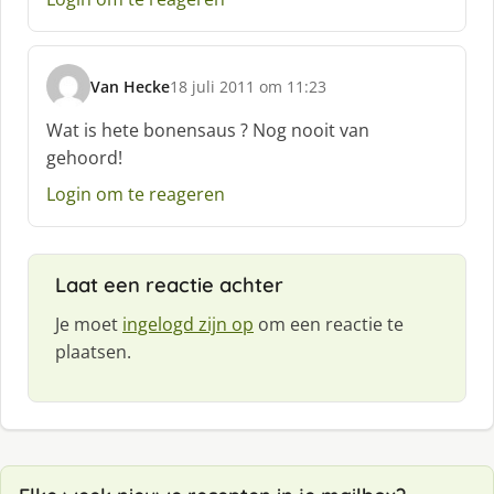
Van Hecke
18 juli 2011 om 11:23
s
c
Wat is hete bonensaus ? Nog nooit van
h
gehoord!
r
e
Login om te reageren
e
f
:
Laat een reactie achter
Je moet
ingelogd zijn op
om een reactie te
plaatsen.