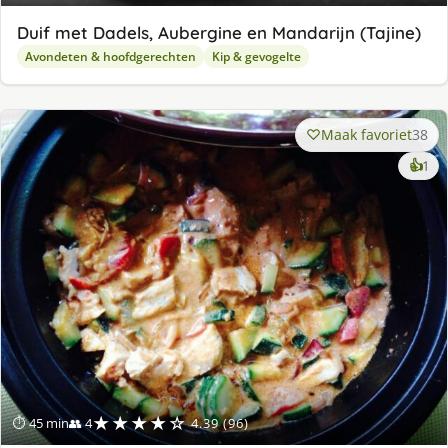
Duif met Dadels, Aubergine en Mandarijn (Tajine)
Avondeten & hoofdgerechten
Kip & gevogelte
Maak favoriet
38
ke
👍
1
lek
ge
★★★★☆
⏱ 45 min
👥 4
4.39 (96)