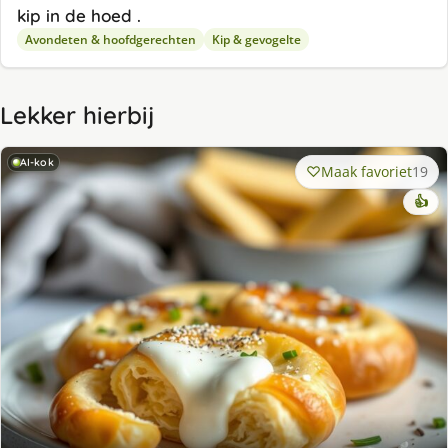
kip in de hoed .
Avondeten & hoofdgerechten
Kip & gevogelte
Lekker hierbij
AI-kok
Maak favoriet
19
👍