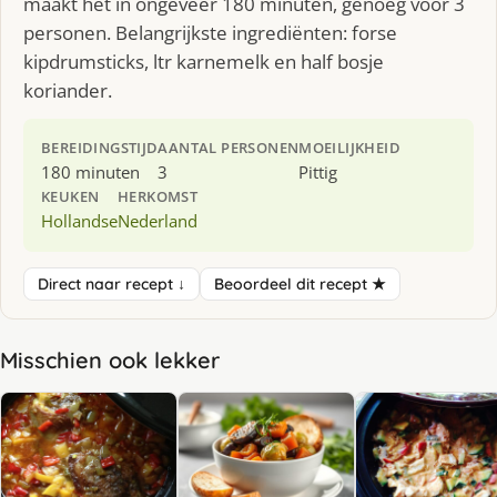
maakt het in ongeveer 180 minuten, genoeg voor 3
personen. Belangrijkste ingrediënten: forse
kipdrumsticks, ltr karnemelk en half bosje
koriander.
BEREIDINGSTIJD
AANTAL PERSONEN
MOEILIJKHEID
180 minuten
3
Pittig
KEUKEN
HERKOMST
Hollandse
Nederland
Direct naar recept ↓
Beoordeel dit recept ★
Misschien ook lekker