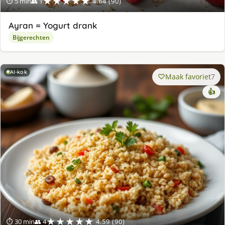
★★★★★
⏱ 5 min
👥 1
4.64 (90)
Ayran = Yogurt drank
Bijgerechten
AI-kok
Maak favoriet
7
👍
★★★★★
⏱ 30 min
👥 4
4.59 (90)