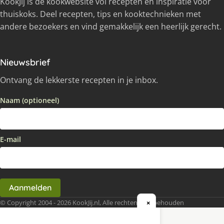
KookJij is dé kookwebsite vol recepten en inspiratie voor
thuiskoks. Deel recepten, tips en kooktechnieken met
andere bezoekers en vind gemakkelijk een heerlijk gerecht.
Nieuwsbrief
Ontvang de lekkerste recepten in je inbox.
Naam (optioneel)
E-mail
Aanmelden
© Copyright 2004 - 2026 KookJij.nl, Alle rechten voorbehouden
×