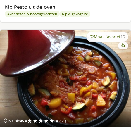
Kip Pesto uit de oven
Avondeten & hoofdgerechten
Kip & gevogelte
Maak favoriet
19
👍
★★★★★
⏱ 60 min
👥 4
4.82 (11)