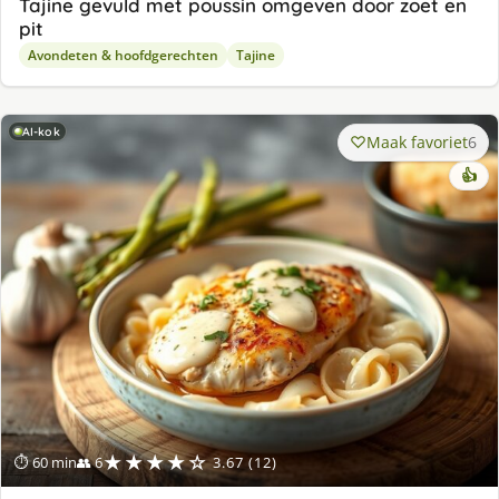
Tajine gevuld met poussin omgeven door zoet en
pit
Avondeten & hoofdgerechten
Tajine
AI-kok
Maak favoriet
6
👍
★★★★☆
⏱ 60 min
👥 6
3.67 (12)