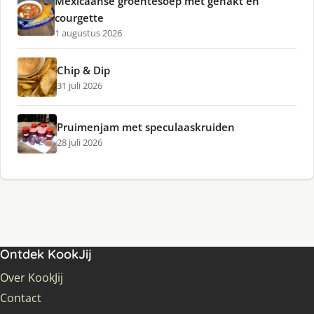
Mexicaanse groentesoep met gehakt en
courgette
1 augustus 2026
Chip & Dip
31 juli 2026
Pruimenjam met speculaaskruiden
28 juli 2026
Ontdek KookJij
Over KookJij
Contact