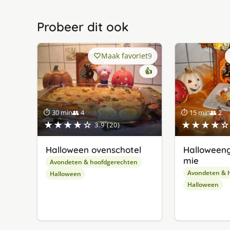
Probeer dit ook
Maak favoriet
9
👍
⏱ 30 min
👥 4
⏱ 15 min
👥 2
★★★★☆
★★★★☆
3.9 (20)
Halloween ovenschotel
Halloween
mie
Avondeten & hoofdgerechten
Avondeten & 
Halloween
Halloween