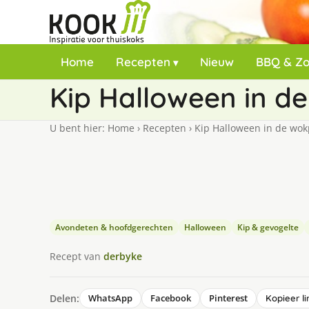
Home
Recepten
Nieuw
BBQ & Z
Kip Halloween in d
U bent hier:
Home
›
Recepten
›
Kip Halloween in de wo
Avondeten & hoofdgerechten
Halloween
Kip & gevogelte
Recept van
derbyke
Delen:
WhatsApp
Facebook
Pinterest
Kopieer li