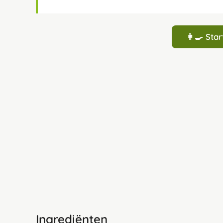
👩‍🍳 St
Ingrediënten