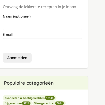
Ontvang de lekkerste recepten in je inbox.
Naam (optioneel)
E-mail
Aanmelden
Populaire categorieën
Avondeten & hoofdgerechten
12144
Bijgerechten
Vleesgerechten
3824
3024