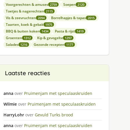
Voorgerechten & amuses
Soepen
2759
2120
Toetjes & nagerechten
2115
Vis & zeevruchten
Borrelhapjes & tapas
2094
2015
Taarten, koek & gebak
1975
BBQ & buiten koken
Pasta & rijst
1434
1419
Groenten
Kip & gevogelte
1312
1297
Salades
Gezonde recepten
1216
1177
Laatste reacties
anna
over
Pruimenjam met speculaaskruiden
Wilmie
over
Pruimenjam met speculaaskruiden
HarryLohr
over
Gevuld Turks brood
anna
over
Pruimenjam met speculaaskruiden