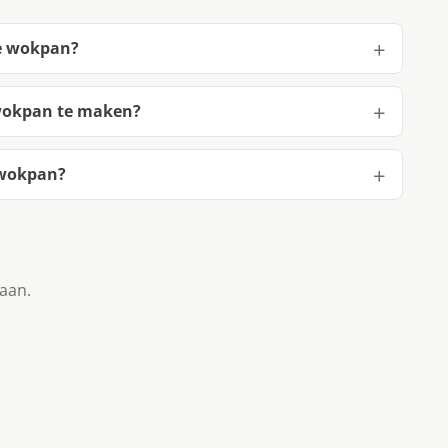
de wokpan?
 wokpan te maken?
 wokpan?
taan.