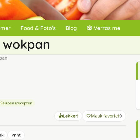
omer
Food & Foto’s
Blog
🎲 Verras me
e wokpan
kpan
Seizoensrecepten
Maak favoriet
0
👍
Lekker!
nk
Print