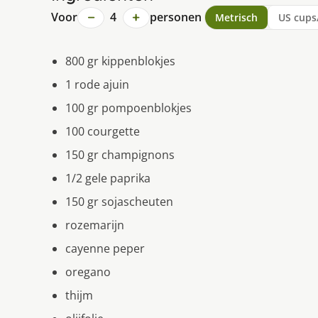
−
+
Voor
4
personen
Metrisch
US cups
800 gr kippenblokjes
1 rode ajuin
100 gr pompoenblokjes
100 courgette
150 gr champignons
1/2 gele paprika
150 gr sojascheuten
rozemarijn
cayenne peper
oregano
thijm