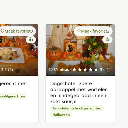
Maak favoriet
0
Maak favoriet
2
👍
👍
★★★★★
3.5 (6)
⏱ 35 min
👥 4
5 (1)
gerecht met
Dagschotel: zoete
aardappel met wortelen
en hindegebraad in een
hoofdgerechten
zoet sausje
Avondeten & hoofdgerechten
Halloween