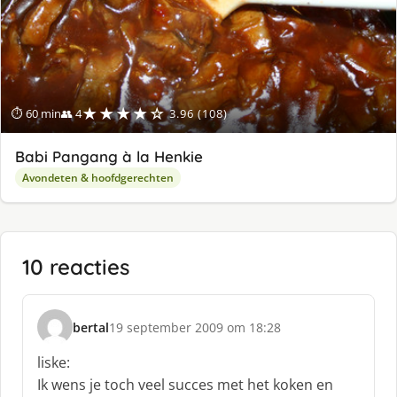
★★★★☆
⏱ 60 min
👥 4
3.96 (108)
Babi Pangang à la Henkie
Avondeten & hoofdgerechten
10 reacties
bertal
19 september 2009 om 18:28
s
c
liske:
h
Ik wens je toch veel succes met het koken en
r