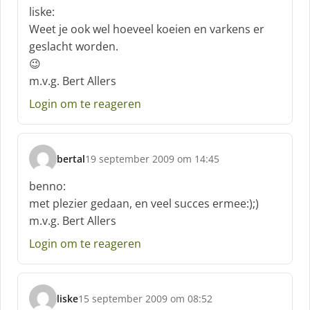
c
liske:
h
Weet je ook wel hoeveel koeien en varkens er
r
geslacht worden.
e
😉
e
f
m.v.g. Bert Allers
:
Login om te reageren
bertal
19 september 2009 om 14:45
s
c
benno:
h
met plezier gedaan, en veel succes ermee:);)
r
m.v.g. Bert Allers
e
e
Login om te reageren
f
:
liske
15 september 2009 om 08:52
s