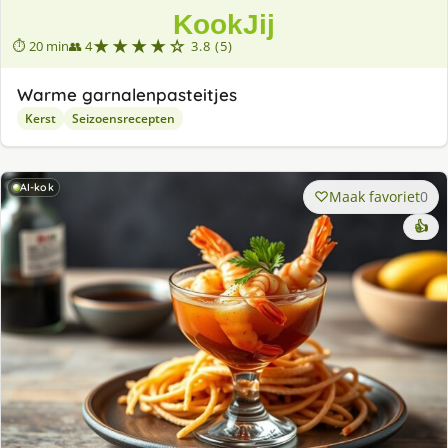
★★★★☆
⏱ 20 min
👥 4
3.8 (5)
Warme garnalenpasteitjes
Kerst
Seizoensrecepten
AI-kok
Maak favoriet
0
👍