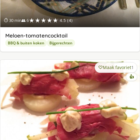
★★★★★
⏱ 30 min
👥 6
4.5 (4)
Meloen-tomatencocktail
BBQ & buiten koken
Bijgerechten
Maak favoriet
1
👍