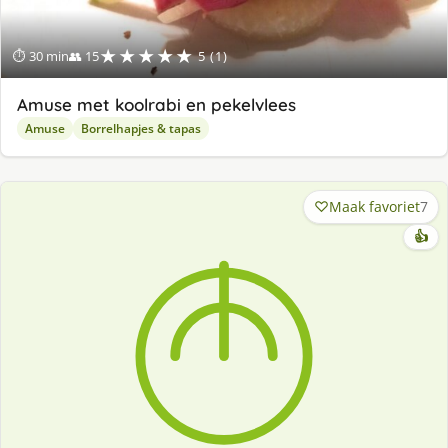
★★★★★
⏱ 30 min
👥 15
5 (1)
Amuse met koolrabi en pekelvlees
Amuse
Borrelhapjes & tapas
Maak favoriet
7
👍