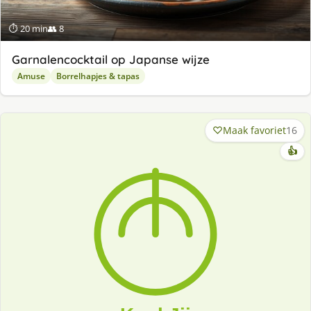
⏱ 20 min
👥 8
Garnalencocktail op Japanse wijze
Amuse
Borrelhapjes & tapas
Maak favoriet
16
👍