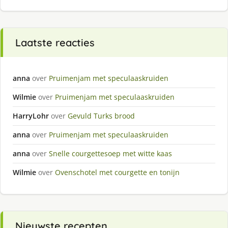
Laatste reacties
anna
over
Pruimenjam met speculaaskruiden
Wilmie
over
Pruimenjam met speculaaskruiden
HarryLohr
over
Gevuld Turks brood
anna
over
Pruimenjam met speculaaskruiden
anna
over
Snelle courgettesoep met witte kaas
Wilmie
over
Ovenschotel met courgette en tonijn
Nieuwste recepten