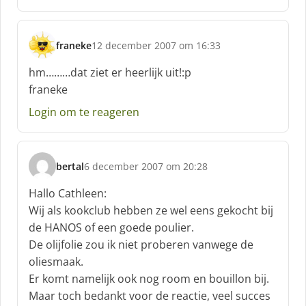
f
:
franeke
12 december 2007 om 16:33
s
c
hm………dat ziet er heerlijk uit!:p
h
franeke
r
e
Login om te reageren
e
f
:
bertal
6 december 2007 om 20:28
s
c
Hallo Cathleen:
h
Wij als kookclub hebben ze wel eens gekocht bij
r
de HANOS of een goede poulier.
e
De olijfolie zou ik niet proberen vanwege de
e
f
oliesmaak.
:
Er komt namelijk ook nog room en bouillon bij.
Maar toch bedankt voor de reactie, veel succes