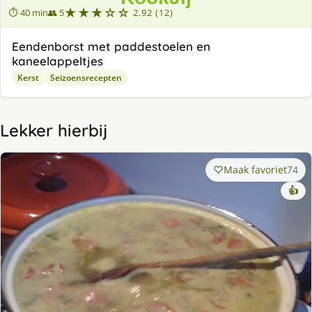
★★★☆☆
⏱ 40 min
👥 5
2.92 (12)
Eendenborst met paddestoelen en
kaneelappeltjes
Kerst
Seizoensrecepten
Lekker hierbij
Maak favoriet
74
👍