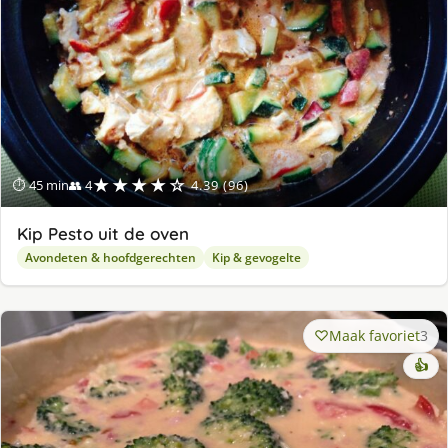
★★★★☆
⏱ 45 min
👥 4
4.39 (96)
Kip Pesto uit de oven
Avondeten & hoofdgerechten
Kip & gevogelte
Maak favoriet
3
👍