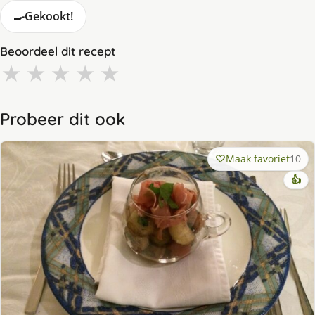
🍳
Gekookt!
Beoordeel dit recept
★
★
★
★
★
Probeer dit ook
Maak favoriet
10
👍