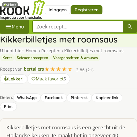
AI-kok
Inloggen
Registreren
Zoek een recept
Menu
Kikkerbilletjes met roomsaus
U bent hier:
Home
›
Recepten
›
Kikkerbilletjes met roomsaus
Kerst
Seizoensrecepten
Voorgerechten & amuses
★★★★☆
Recept van
bertallers
3.86 (21)
Maak favoriet
5
👍
Lekker!
Delen:
WhatsApp
Facebook
Pinterest
Kopieer link
Print
Kikkerbilletjes met roomsaus is een gerecht uit de
Hollandse keuken. Je maakt het in ongeveer 40