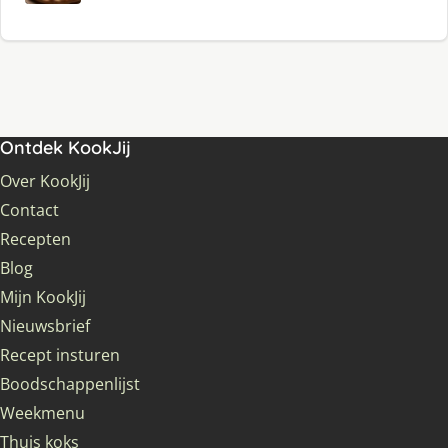
Ontdek KookJij
Over KookJij
Contact
Recepten
Blog
Mijn KookJij
Nieuwsbrief
Recept insturen
Boodschappenlijst
Weekmenu
Thuis koks