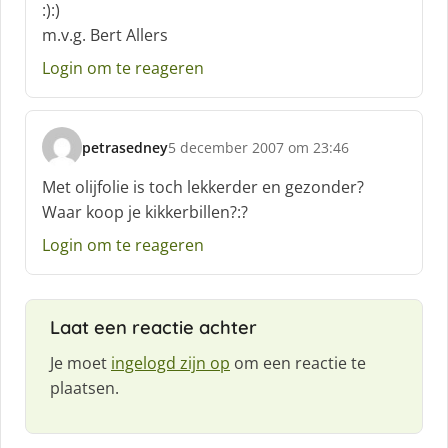
:):)
m.v.g. Bert Allers
Login om te reageren
petrasedney
5 december 2007 om 23:46
s
c
Met olijfolie is toch lekkerder en gezonder?
h
Waar koop je kikkerbillen?:?
r
e
Login om te reageren
e
f
:
Laat een reactie achter
Je moet
ingelogd zijn op
om een reactie te
plaatsen.