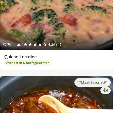
★★★★☆
⏱ 70 min
👥 4
4.29 (45)
Quiche Lorraine
Avondeten & hoofdgerechten
Maak favoriet
91
ke
👍
1
lek
ge