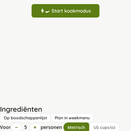
👩‍🍳 Start kookmodus
Ingrediënten
Op boodschappenlijst
Plan in weekmenu
−
+
Voor
5
personen
Metrisch
US cups/oz