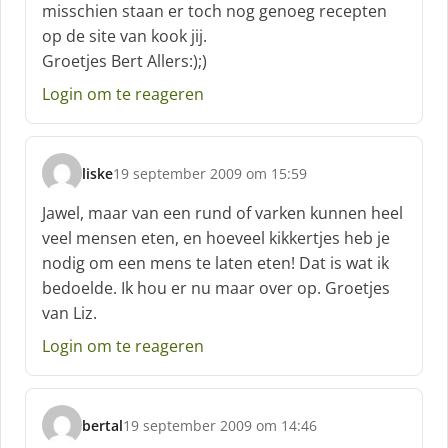
misschien staan er toch nog genoeg recepten
e
op de site van kook jij.
e
f
Groetjes Bert Allers:);)
:
Login om te reageren
liske
19 september 2009 om 15:59
s
c
Jawel, maar van een rund of varken kunnen heel
h
veel mensen eten, en hoeveel kikkertjes heb je
r
nodig om een mens te laten eten! Dat is wat ik
e
bedoelde. Ik hou er nu maar over op. Groetjes
e
f
van Liz.
:
Login om te reageren
bertal
19 september 2009 om 14:46
s