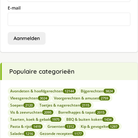
E-mail
Aanmelden
Populaire categorieën
Avondeten & hoofdgerechten
Bijgerechten
12144
3824
Vleesgerechten
Voorgerechten & amuses
3024
2759
Soepen
Toetjes & nagerechten
2120
2115
Vis & zeevruchten
Borrelhapjes & tapas
2095
2015
Taarten, koek & gebak
BBQ & buiten koken
1975
1434
Pasta & rijst
Groenten
Kip & gevogelte
1419
1312
1297
Salades
Gezonde recepten
1216
1177