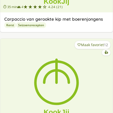
★★★★☆
⏱ 35 min
👥 4
4.24 (21)
Carpaccio van gerookte kip met boerenjongens
Kerst
Seizoensrecepten
Maak favoriet
12
👍