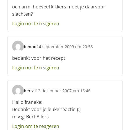
c
och arm, hoeveel kikkers moet je daarvoor
h
slachten?
r
e
Login om te reageren
e
f
:
benno
14 september 2009 om 20:58
s
c
bedankt voor het recept
h
Login om te reageren
r
e
e
f
bertal
12 december 2007 om 16:46
:
s
c
Hallo franeke:
h
Bedankt voor je leuke reactie:):)
r
m.v.g. Bert Allers
e
e
Login om te reageren