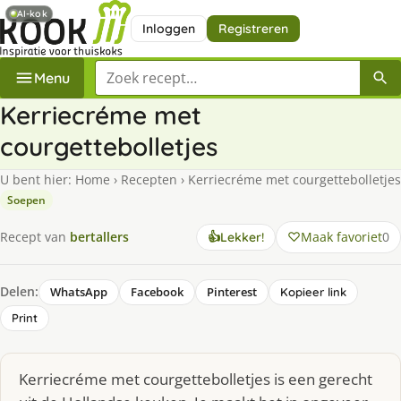
AI-kok
Inloggen
Registreren
Zoek een recept
Menu
Kerriecréme met
courgettebolletjes
U bent hier:
Home
›
Recepten
›
Kerriecréme met courgettebolletjes
Soepen
Maak favoriet
0
Recept van
bertallers
👍
Lekker!
Delen:
WhatsApp
Facebook
Pinterest
Kopieer link
Print
Kerriecréme met courgettebolletjes is een gerecht