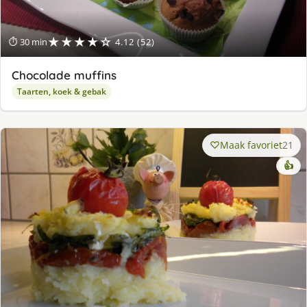
★★★★☆
⏱ 30 min
4.12 (52)
Chocolade muffins
Taarten, koek & gebak
Maak favoriet
21
👍