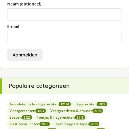
Naam (optioneel)
E-mail
Aanmelden
Populaire categorieën
Avondeten & hoofdgerechten
Bijgerechten
12144
3824
Vleesgerechten
Voorgerechten & amuses
3024
2759
Soepen
Toetjes & nagerechten
2120
2115
Vis & zeevruchten
Borrelhapjes & tapas
2095
2015