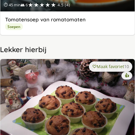
★★★★★
⏱ 45 min
👥 6
4.5 (4)
Tomatensoep van romatomaten
Soepen
Lekker hierbij
Maak favoriet
10
👍