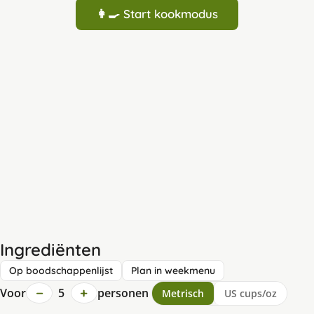
👩‍🍳 Start kookmodus
Ingrediënten
Op boodschappenlijst
Plan in weekmenu
−
+
Voor
5
personen
Metrisch
US cups/oz