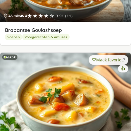
★★★★☆
⏱ 45 min
👥 4
3.91 (11)
Brabantse Goulashsoep
Soepen
Voorgerechten & amuses
AI-kok
Maak favoriet
7
👍