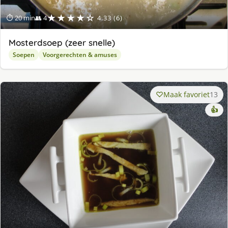
★★★★☆
⏱ 20 min
👥 4
4.33 (6)
Mosterdsoep (zeer snelle)
Soepen
Voorgerechten & amuses
Maak favoriet
13
👍