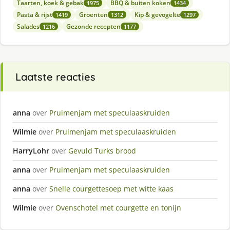
Taarten, koek & gebak
BBQ & buiten koken
1975
1434
Pasta & rijst
Groenten
Kip & gevogelte
1419
1312
1297
Salades
Gezonde recepten
1216
1177
Laatste reacties
anna
over
Pruimenjam met speculaaskruiden
Wilmie
over
Pruimenjam met speculaaskruiden
HarryLohr
over
Gevuld Turks brood
anna
over
Pruimenjam met speculaaskruiden
anna
over
Snelle courgettesoep met witte kaas
Wilmie
over
Ovenschotel met courgette en tonijn