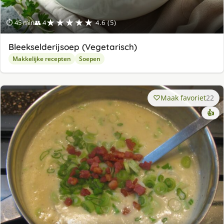
★★★★★
⏱ 45 min
👥 4
4.6 (5)
Bleekselderijsoep (Vegetarisch)
Makkelijke recepten
Soepen
Maak favoriet
22
👍