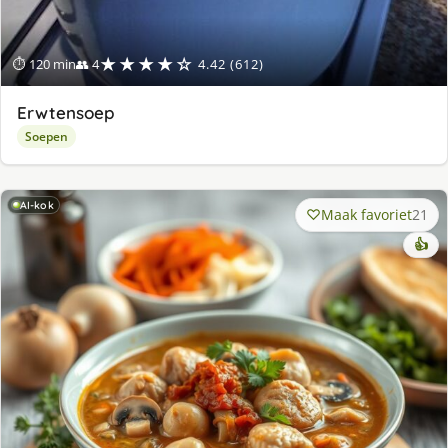
★★★★☆
⏱ 120 min
👥 4
4.42 (612)
Erwtensoep
Soepen
AI-kok
Maak favoriet
21
👍