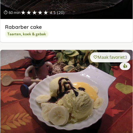
★★★★★
⏱ 60 min
4.5 (20)
Rabarber cake
Taarten, koek & gebak
Maak favoriet
3
👍