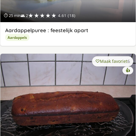
★★★★★
⏱ 25 min
👥 2
4.61 (18)
Aardappelpuree : feestelijk apart
Aardappels
Maak favoriet
6
👍