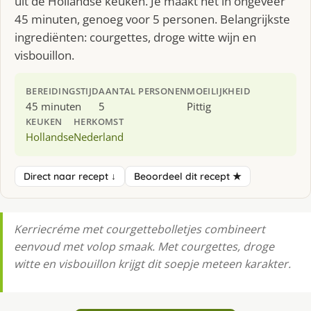
uit de Hollandse keuken. Je maakt het in ongeveer
45 minuten, genoeg voor 5 personen. Belangrijkste
ingrediënten: courgettes, droge witte wijn en
visbouillon.
BEREIDINGSTIJD
AANTAL PERSONEN
MOEILIJKHEID
45 minuten
5
Pittig
KEUKEN
HERKOMST
Hollandse
Nederland
Direct naar recept ↓
Beoordeel dit recept ★
Kerriecréme met courgettebolletjes combineert
eenvoud met volop smaak. Met courgettes, droge
witte en visbouillon krijgt dit soepje meteen karakter.