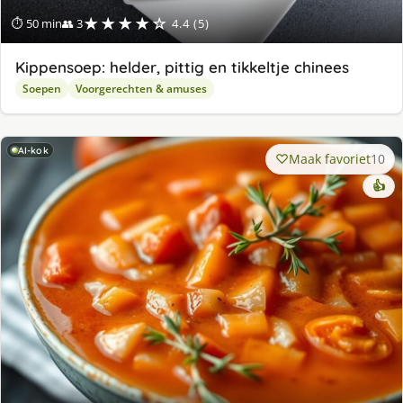
★★★★☆
⏱ 50 min
👥 3
4.4 (5)
Kippensoep: helder, pittig en tikkeltje chinees
Soepen
Voorgerechten & amuses
AI-kok
Maak favoriet
10
👍