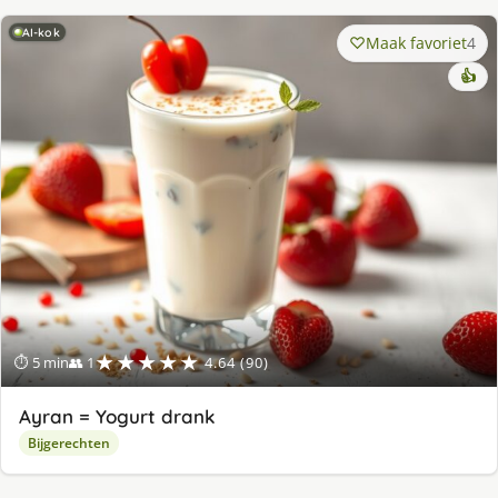
AI-kok
Maak favoriet
4
👍
★★★★★
⏱ 5 min
👥 1
4.64 (90)
Ayran = Yogurt drank
Bijgerechten