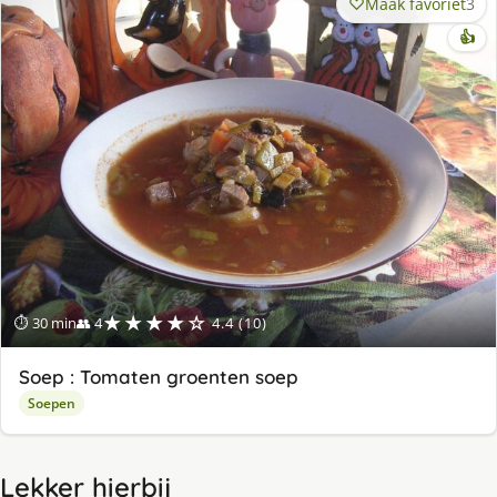
Maak favoriet
3
👍
★★★★☆
⏱ 30 min
👥 4
4.4 (10)
Soep : Tomaten groenten soep
Soepen
Lekker hierbij