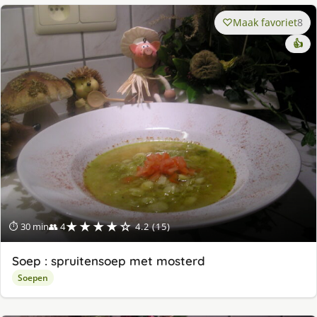
Maak favoriet
8
👍
★★★★☆
⏱ 30 min
👥 4
4.2 (15)
Soep : spruitensoep met mosterd
Soepen