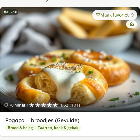
AI-kok
Maak favoriet
19
👍
★★★★★
⏱ 70 min
👥 1
4.62 (101)
Pogaça = broodjes (Gevulde)
Brood & beleg
Taarten, koek & gebak