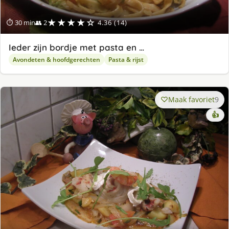
★★★★☆
⏱ 30 min
👥 2
4.36 (14)
Ieder zijn bordje met pasta en …
Avondeten & hoofdgerechten
Pasta & rijst
Maak favoriet
9
👍