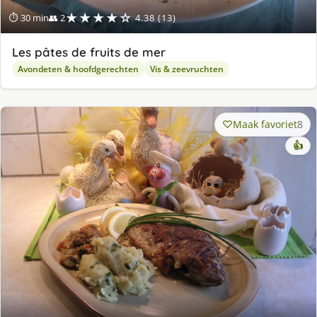
★★★★☆
⏱ 30 min
👥 2
4.38 (13)
Les pâtes de fruits de mer
Avondeten & hoofdgerechten
Vis & zeevruchten
Maak favoriet
8
👍