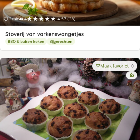
★★★★★
⏱ 2 min
👥 4
4.57 (28)
Stoverij van varkenswangetjes
BBQ & buiten koken
Bijgerechten
Maak favoriet
10
👍