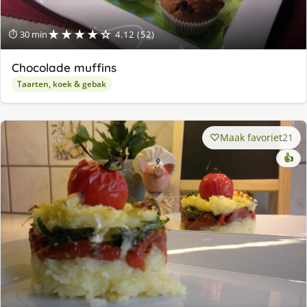
★★★★☆
⏱ 30 min
4.12 (52)
Chocolade muffins
Taarten, koek & gebak
Maak favoriet
21
👍