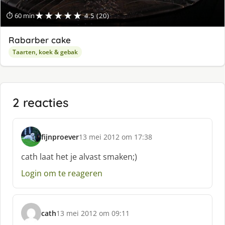
★★★★★
⏱ 60 min
4.5 (20)
Rabarber cake
Taarten, koek & gebak
2 reacties
fijnproever
13 mei 2012 om 17:38
s
c
cath laat het je alvast smaken;)
h
Login om te reageren
r
e
e
f
cath
13 mei 2012 om 09:11
:
s