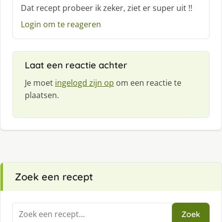
c
Dat recept probeer ik zeker, ziet er super uit !!
h
Login om te reageren
r
e
e
f
Laat een reactie achter
:
Je moet
ingelogd zijn op
om een reactie te
plaatsen.
Zoek een recept
Zoeken
Zoek
naar: