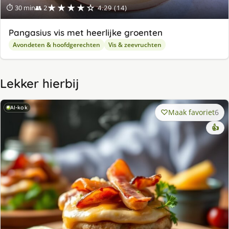
★★★★☆
⏱ 30 min
👥 2
4.29 (14)
Pangasius vis met heerlijke groenten
Avondeten & hoofdgerechten
Vis & zeevruchten
Lekker hierbij
AI-kok
Maak favoriet
6
👍