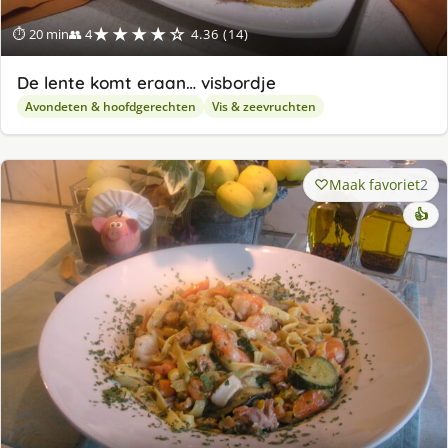
★★★★☆
⏱ 20 min
👥 4
4.36 (14)
De lente komt eraan… visbordje
Avondeten & hoofdgerechten
Vis & zeevruchten
Maak favoriet
2
👍