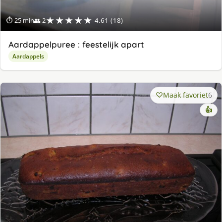
★★★★★
⏱ 25 min
👥 2
4.61 (18)
Aardappelpuree : feestelijk apart
Aardappels
Maak favoriet
6
👍