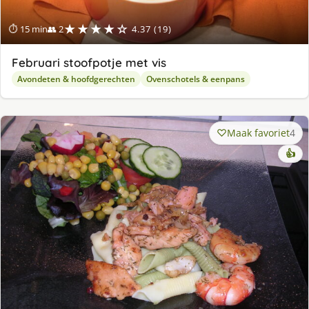
★★★★☆
⏱ 15 min
👥 2
4.37 (19)
Februari stoofpotje met vis
Avondeten & hoofdgerechten
Ovenschotels & eenpans
Maak favoriet
4
👍