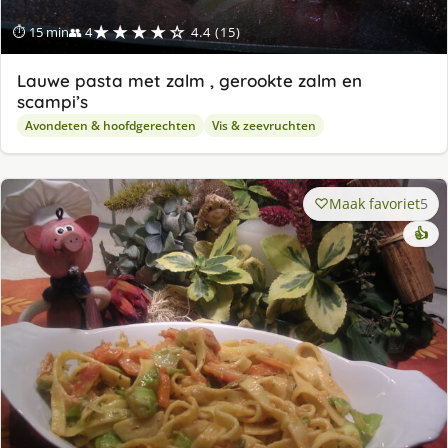
★★★★☆
⏱ 15 min
👥 4
4.4 (15)
Lauwe pasta met zalm , gerookte zalm en
scampi’s
Avondeten & hoofdgerechten
Vis & zeevruchten
Maak favoriet
5
👍