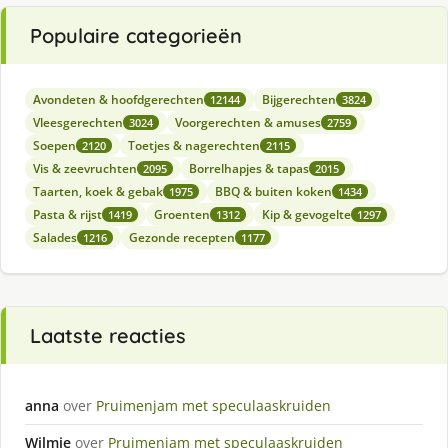
Populaire categorieën
Avondeten & hoofdgerechten
Bijgerechten
12144
3824
Vleesgerechten
Voorgerechten & amuses
3024
2759
Soepen
Toetjes & nagerechten
2120
2115
Vis & zeevruchten
Borrelhapjes & tapas
2095
2015
Taarten, koek & gebak
BBQ & buiten koken
1975
1434
Pasta & rijst
Groenten
Kip & gevogelte
1419
1312
1297
Salades
Gezonde recepten
1216
1177
Laatste reacties
anna
over
Pruimenjam met speculaaskruiden
Wilmie
over
Pruimenjam met speculaaskruiden