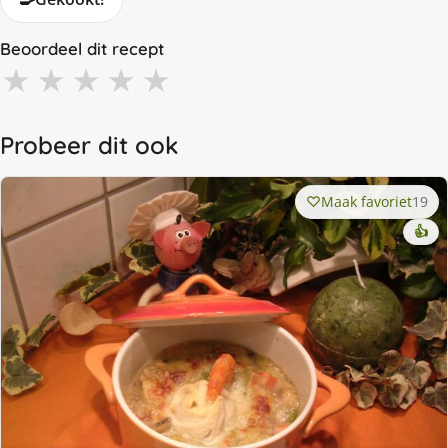
Beoordeel dit recept
★
★
★
★
★
Probeer dit ook
Maak favoriet
19
👍