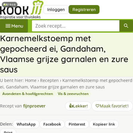
AI-kok
Inloggen
Registreren
Zoek een recept
Menu
Karnemelkstoemp met
gepocheerd ei, Gandaham,
Vlaamse grijze garnalen en zure
saus
U bent hier:
Home
›
Recepten
›
Karnemelkstoemp met gepocheerd
ei, Gandaham, Vlaamse grijze garnalen en zure saus
Avondeten & hoofdgerechten
Vis & zeevruchten
Maak favoriet
1
Recept van
fijnproever
👍
Lekker!
Delen:
WhatsApp
Facebook
Pinterest
Kopieer link
Print