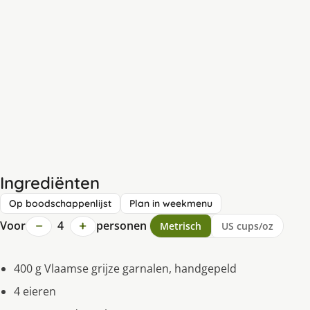
Ingrediënten
Op boodschappenlijst
Plan in weekmenu
−
+
Voor
4
personen
Metrisch
US cups/oz
400 g Vlaamse grijze garnalen, handgepeld
4 eieren