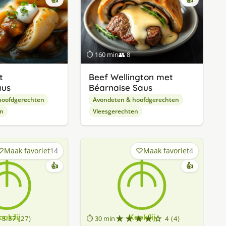
👍
👍
⏱ 160 min
👥 8
t
Beef Wellington met
aus
Béarnaise Saus
hoofdgerechten
Avondeten & hoofdgerechten
en
Vleesgerechten
Maak favoriet
14
Maak favoriet
4
👍
👍
★★★★☆
3.37 (27)
⏱ 30 min
4 (4)