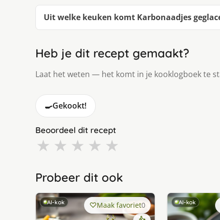
Uit welke keuken komt Karbonaadjes geglac
Heb je dit recept gemaakt?
Laat het weten — het komt in je kooklogboek te s
🍳
Gekookt!
Beoordeel dit recept
★
★
★
★
★
Probeer dit ook
AI-kok
AI-kok
Maak favoriet
0