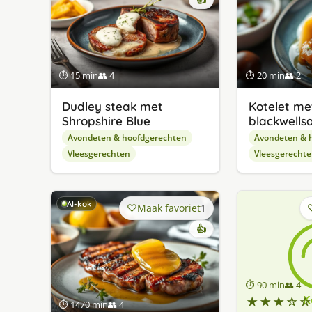
👍
⏱ 15 min
👥 4
⏱ 20 min
👥 2
Dudley steak met
Kotelet me
Shropshire Blue
blackwells
Avondeten & hoofdgerechten
Avondeten & 
Vleesgerechten
Vleesgerecht
AI-kok
Maak favoriet
1
👍
⏱ 90 min
👥 4
★★★☆☆
⏱ 1470 min
👥 4