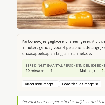
Karbonaadjes geglaceerd is een gerecht uit d
minuten, genoeg voor 4 personen. Belangrijks
sinaasappelsap en English marmelade.
BEREIDINGSTIJD
AANTAL PERSONEN
MOEILIJKHEID
K
30 minuten
4
Makkelijk
E
Direct naar recept ↓
Beoordeel dit recept ★
Op zoek naar een gerecht dat altijd scoort? Ka