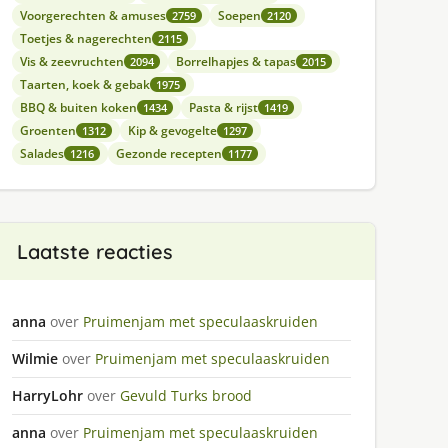
Voorgerechten & amuses
Soepen
2759
2120
Toetjes & nagerechten
2115
Vis & zeevruchten
Borrelhapjes & tapas
2094
2015
Taarten, koek & gebak
1975
BBQ & buiten koken
Pasta & rijst
1434
1419
Groenten
Kip & gevogelte
1312
1297
Salades
Gezonde recepten
1216
1177
Laatste reacties
anna
over
Pruimenjam met speculaaskruiden
Wilmie
over
Pruimenjam met speculaaskruiden
HarryLohr
over
Gevuld Turks brood
anna
over
Pruimenjam met speculaaskruiden