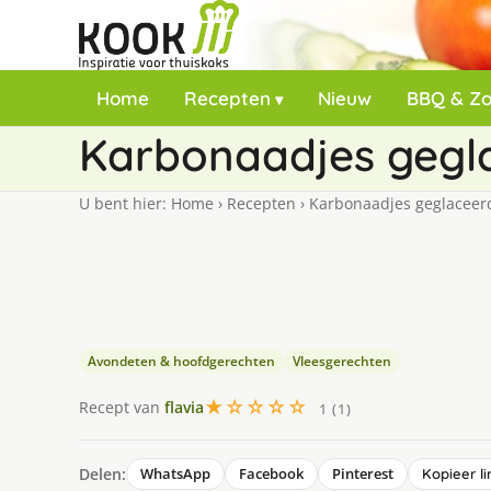
Home
Recepten
Nieuw
BBQ & Z
Karbonaadjes gegl
U bent hier:
Home
›
Recepten
›
Karbonaadjes geglaceer
Avondeten & hoofdgerechten
Vleesgerechten
★☆☆☆☆
Recept van
flavia
1 (1)
Delen:
WhatsApp
Facebook
Pinterest
Kopieer li