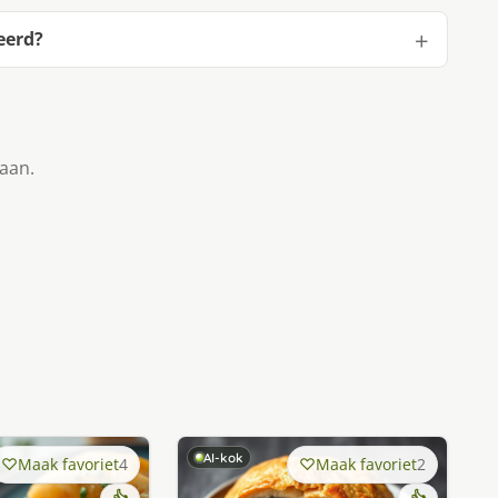
eerd?
taan.
AI-kok
Maak favoriet
4
Maak favoriet
2