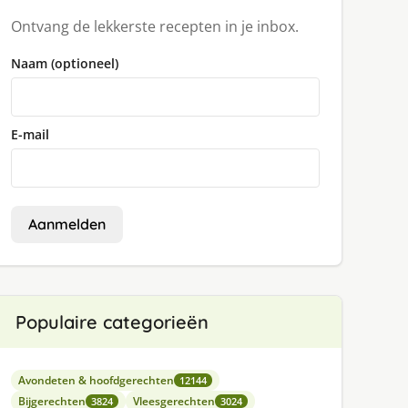
Ontvang de lekkerste recepten in je inbox.
Naam (optioneel)
E-mail
Aanmelden
Populaire categorieën
Avondeten & hoofdgerechten
12144
Bijgerechten
Vleesgerechten
3824
3024