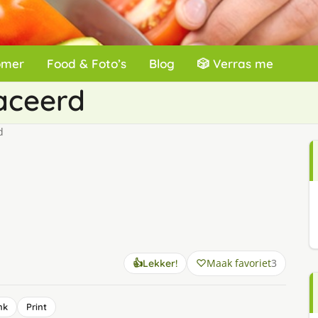
omer
Food & Foto’s
Blog
🎲 Verras me
aceerd
d
Maak favoriet
3
👍
Lekker!
nk
Print