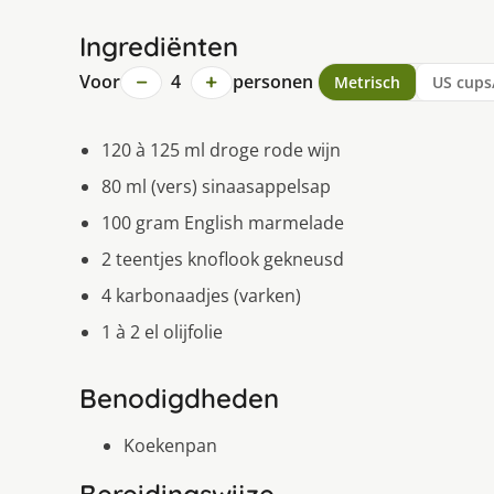
Ingrediënten
−
+
Voor
4
personen
Metrisch
US cups
120 à 125 ml droge rode wijn
80 ml (vers) sinaasappelsap
100 gram English marmelade
2 teentjes knoflook gekneusd
4 karbonaadjes (varken)
1 à 2 el olijfolie
Benodigdheden
Koekenpan