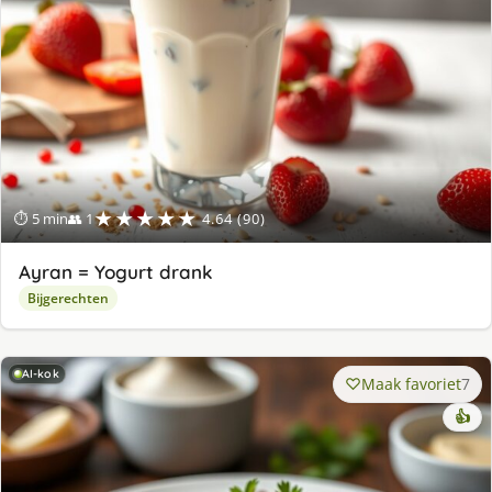
★★★★★
⏱ 5 min
👥 1
4.64 (90)
Ayran = Yogurt drank
Bijgerechten
AI-kok
Maak favoriet
7
👍