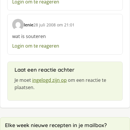
Login om te reageren
lenie
28 juli 2008 om 21:01
s
c
wat is souteren
h
Login om te reageren
r
e
e
f
Laat een reactie achter
:
Je moet
ingelogd zijn op
om een reactie te
plaatsen.
Elke week nieuwe recepten in je mailbox?