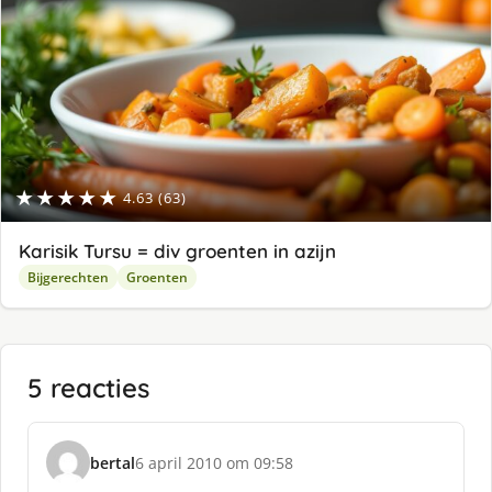
★★★★★
4.63 (63)
Karisik Tursu = div groenten in azijn
Bijgerechten
Groenten
5 reacties
bertal
6 april 2010 om 09:58
s