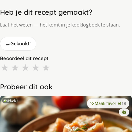
Heb je dit recept gemaakt?
Laat het weten — het komt in je kooklogboek te staan.
🍳
Gekookt!
Beoordeel dit recept
★
★
★
★
★
Probeer dit ook
AI-kok
Maak favoriet
18
👍