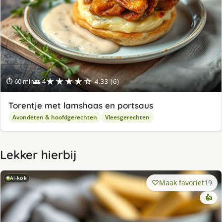
★★★★☆
⏱ 60 min
👥 4
4.33 (6)
Torentje met lamshaas en portsaus
Avondeten & hoofdgerechten
Vleesgerechten
Lekker hierbij
AI-kok
Maak favoriet
19
👍