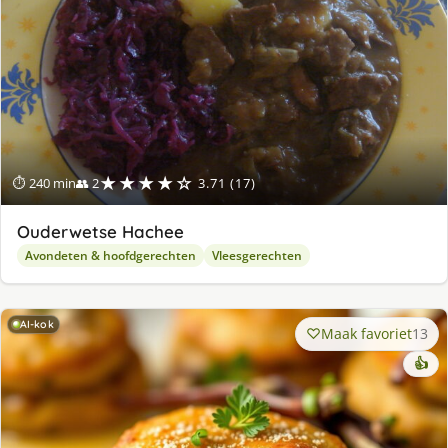
★★★★☆
⏱ 240 min
👥 2
3.71 (17)
Ouderwetse Hachee
Avondeten & hoofdgerechten
Vleesgerechten
AI-kok
Maak favoriet
13
👍