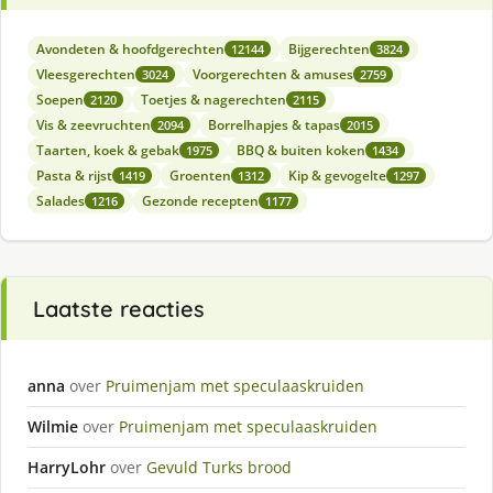
Avondeten & hoofdgerechten
Bijgerechten
12144
3824
Vleesgerechten
Voorgerechten & amuses
3024
2759
Soepen
Toetjes & nagerechten
2120
2115
Vis & zeevruchten
Borrelhapjes & tapas
2094
2015
Taarten, koek & gebak
BBQ & buiten koken
1975
1434
Pasta & rijst
Groenten
Kip & gevogelte
1419
1312
1297
Salades
Gezonde recepten
1216
1177
Laatste reacties
anna
over
Pruimenjam met speculaaskruiden
Wilmie
over
Pruimenjam met speculaaskruiden
HarryLohr
over
Gevuld Turks brood