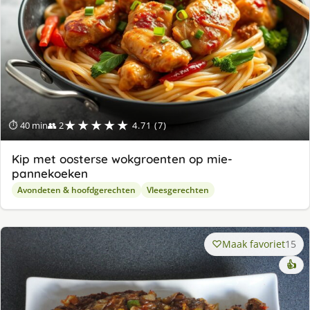
★★★★★
⏱ 40 min
👥 2
4.71 (7)
Kip met oosterse wokgroenten op mie-
pannekoeken
Avondeten & hoofdgerechten
Vleesgerechten
Maak favoriet
15
👍