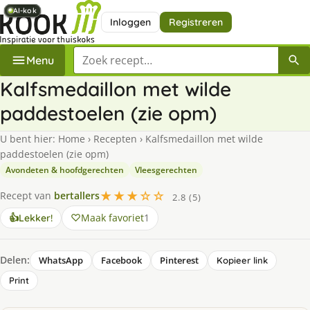
AI-kok
AI-kok
AI-kok
AI-kok
AI-kok
AI-kok
Inloggen
Registreren
Zoek een recept
Menu
Kalfsmedaillon met wilde
paddestoelen (zie opm)
U bent hier:
Home
›
Recepten
›
Kalfsmedaillon met wilde
paddestoelen (zie opm)
Avondeten & hoofdgerechten
Vleesgerechten
★★★☆☆
Recept van
bertallers
2.8 (5)
Maak favoriet
1
👍
Lekker!
Delen:
WhatsApp
Facebook
Pinterest
Kopieer link
Print