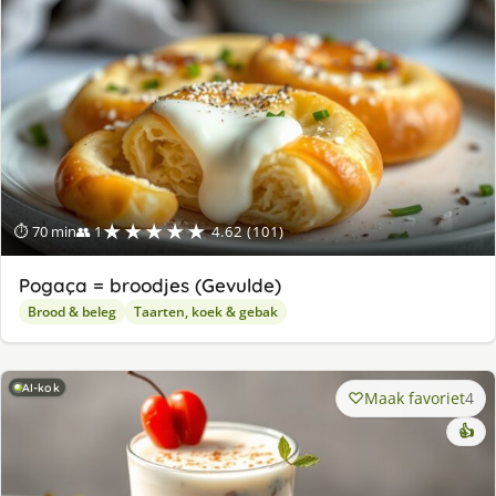
★★★★★
⏱ 70 min
👥 1
4.62 (101)
Pogaça = broodjes (Gevulde)
Brood & beleg
Taarten, koek & gebak
AI-kok
Maak favoriet
4
👍