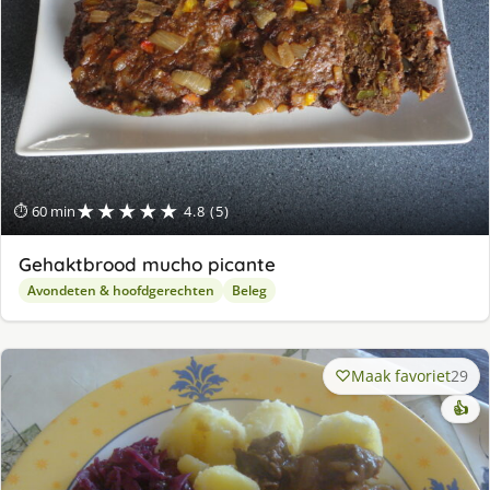
★★★★★
⏱ 60 min
4.8 (5)
Gehaktbrood mucho picante
Avondeten & hoofdgerechten
Beleg
Maak favoriet
29
👍