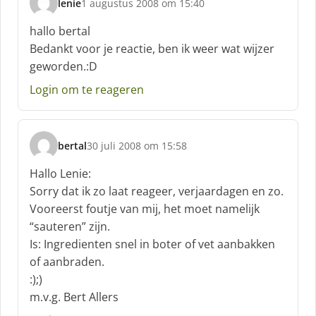
lenie
1 augustus 2008 om 15:40
s
c
hallo bertal
h
Bedankt voor je reactie, ben ik weer wat wijzer
r
geworden.:D
e
e
Login om te reageren
f
:
bertal
30 juli 2008 om 15:58
s
c
Hallo Lenie:
h
Sorry dat ik zo laat reageer, verjaardagen en zo.
r
Vooreerst foutje van mij, het moet namelijk
e
“sauteren” zijn.
e
f
Is: Ingredienten snel in boter of vet aanbakken
:
of aanbraden.
:);)
m.v.g. Bert Allers