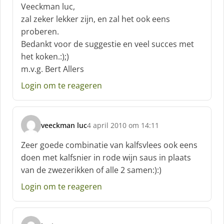
c
Veeckman luc,
h
zal zeker lekker zijn, en zal het ook eens
r
proberen.
e
Bedankt voor de suggestie en veel succes met
e
f
het koken.:);)
:
m.v.g. Bert Allers
Login om te reageren
veeckman luc
4 april 2010 om 14:11
s
c
Zeer goede combinatie van kalfsvlees ook eens
h
doen met kalfsnier in rode wijn saus in plaats
r
van de zwezerikken of alle 2 samen:):)
e
e
Login om te reageren
f
: