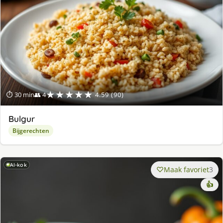
★★★★★
⏱ 30 min
👥 4
4.59 (90)
Bulgur
Bijgerechten
AI-kok
Maak favoriet
3
👍