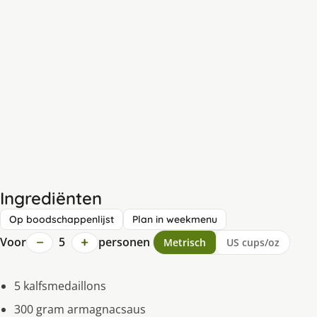
Ingrediënten
Op boodschappenlijst
Plan in weekmenu
−
+
Voor
5
personen
Metrisch
US cups/oz
5 kalfsmedaillons
300 gram armagnacsaus