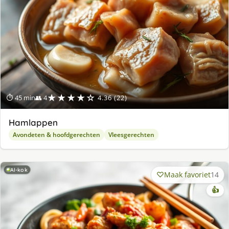
★★★★☆
⏱ 45 min
👥 4
4.36 (22)
Hamlappen
Avondeten & hoofdgerechten
Vleesgerechten
AI-kok
Maak favoriet
14
👍