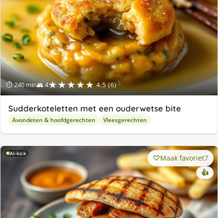
★★★★★
⏱ 240 min
👥 4
4.5 (6)
Sudderkoteletten met een ouderwetse bite
Avondeten & hoofdgerechten
Vleesgerechten
AI-kok
Maak favoriet
7
👍