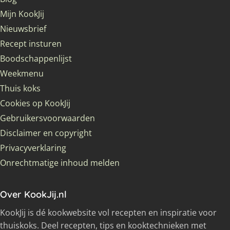
Mijn KookJij
Nieuwsbrief
Recept insturen
Boodschappenlijst
Weekmenu
Thuis koks
Cookies op KookJij
Gebruikersvoorwaarden
Disclaimer en copyright
Privacyverklaring
Onrechtmatige inhoud melden
Over KookJij.nl
KookJij is dé kookwebsite vol recepten en inspiratie voor
thuiskoks. Deel recepten, tips en kooktechnieken met