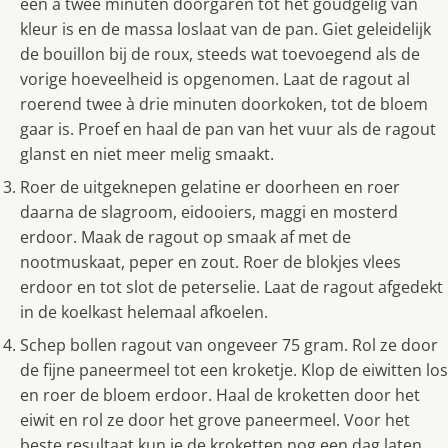
één à twee minuten doorgaren tot het goudgelig van
kleur is en de massa loslaat van de pan. Giet geleidelijk
de bouillon bij de roux, steeds wat toevoegend als de
vorige hoeveelheid is opgenomen. Laat de ragout al
roerend twee à drie minuten doorkoken, tot de bloem
gaar is. Proef en haal de pan van het vuur als de ragout
glanst en niet meer melig smaakt.
Roer de uitgeknepen gelatine er doorheen en roer
daarna de slagroom, eidooiers, maggi en mosterd
erdoor. Maak de ragout op smaak af met de
nootmuskaat, peper en zout. Roer de blokjes vlees
erdoor en tot slot de peterselie. Laat de ragout afgedekt
in de koelkast helemaal afkoelen.
Schep bollen ragout van ongeveer 75 gram. Rol ze door
de fijne paneermeel tot een kroketje. Klop de eiwitten los
en roer de bloem erdoor. Haal de kroketten door het
eiwit en rol ze door het grove paneermeel. Voor het
beste resultaat kun je de kroketten nog een dag laten