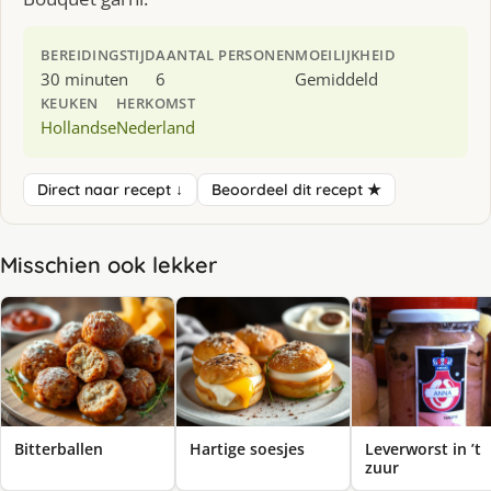
BEREIDINGSTIJD
AANTAL PERSONEN
MOEILIJKHEID
30 minuten
6
Gemiddeld
KEUKEN
HERKOMST
Hollandse
Nederland
Direct naar recept ↓
Beoordeel dit recept ★
Misschien ook lekker
Bitterballen
Hartige soesjes
Leverworst in ’t
zuur