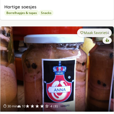
Hartige soesjes
Borrelhapjes & tapas
Snacks
Maak favoriet
4
👍
★★★★☆
⏱ 30 min
👥 10
4 (8)