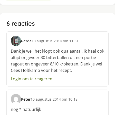
6 reacties
Gerda
10 augustus 2014 om 11:31
s
c
Dank je wel, het klopt ook qua aantal, ik haal ook
h
altijd ongeveer 30 bitterballen uit een portie
r
ragout en ongeveer 8/10 kroketten. Dank je wel
e
Cees Holtkamp voor het recept.
e
f
Login om te reageren
:
Peter
10 augustus 2014 om 10:18
s
c
nog * natuurlijk
h