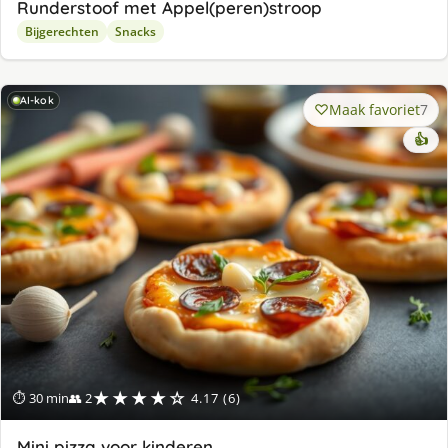
Runderstoof met Appel(peren)stroop
Bijgerechten
Snacks
AI-kok
Maak favoriet
7
👍
★★★★☆
⏱ 30 min
👥 2
4.17 (6)
Mini pizza voor kinderen