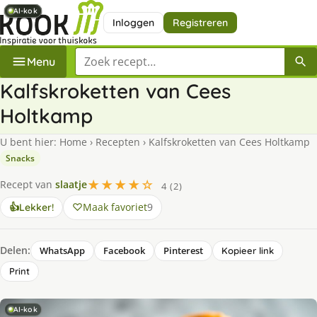
AI-kok
AI-kok
AI-kok
AI-kok
AI-kok
Inloggen
Registreren
Zoek een recept
Menu
Kalfskroketten van Cees
Holtkamp
U bent hier:
Home
›
Recepten
›
Kalfskroketten van Cees Holtkamp
Snacks
★★★★☆
Recept van
slaatje
4 (2)
Maak favoriet
9
👍
Lekker!
Delen:
WhatsApp
Facebook
Pinterest
Kopieer link
Print
AI-kok