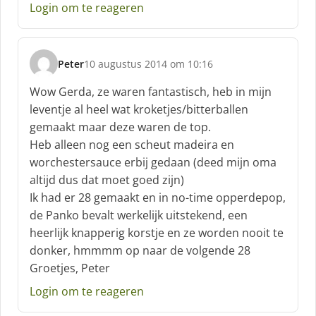
Login om te reageren
r
e
e
f
Peter
10 augustus 2014 om 10:16
:
s
c
Wow Gerda, ze waren fantastisch, heb in mijn
h
leventje al heel wat kroketjes/bitterballen
r
gemaakt maar deze waren de top.
e
Heb alleen nog een scheut madeira en
e
f
worchestersauce erbij gedaan (deed mijn oma
:
altijd dus dat moet goed zijn)
Ik had er 28 gemaakt en in no-time opperdepop,
de Panko bevalt werkelijk uitstekend, een
heerlijk knapperig korstje en ze worden nooit te
donker, hmmmm op naar de volgende 28
Groetjes, Peter
Login om te reageren