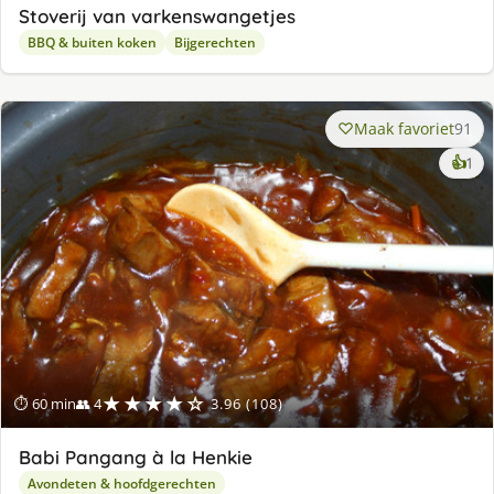
Stoverij van varkenswangetjes
BBQ & buiten koken
Bijgerechten
Maak favoriet
91
ke
👍
1
lek
ge
★★★★☆
⏱ 60 min
👥 4
3.96 (108)
Babi Pangang à la Henkie
Avondeten & hoofdgerechten