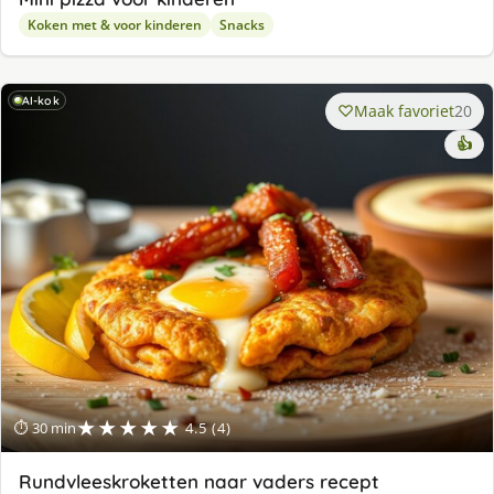
Koken met & voor kinderen
Snacks
AI-kok
Maak favoriet
20
👍
★★★★★
⏱ 30 min
4.5 (4)
Rundvleeskroketten naar vaders recept