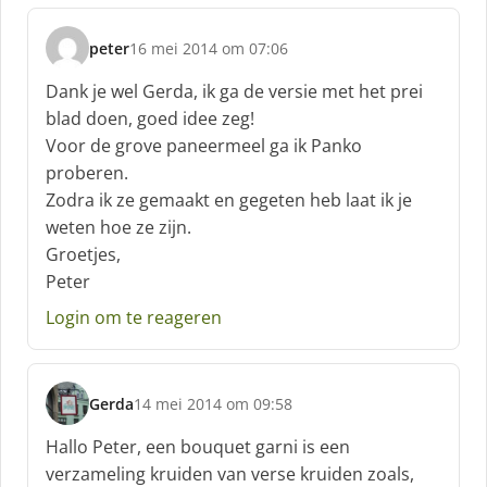
peter
16 mei 2014 om 07:06
s
c
Dank je wel Gerda, ik ga de versie met het prei
h
blad doen, goed idee zeg!
r
Voor de grove paneermeel ga ik Panko
e
proberen.
e
f
Zodra ik ze gemaakt en gegeten heb laat ik je
:
weten hoe ze zijn.
Groetjes,
Peter
Login om te reageren
Gerda
14 mei 2014 om 09:58
s
c
Hallo Peter, een bouquet garni is een
h
verzameling kruiden van verse kruiden zoals,
r