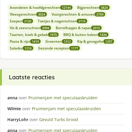
Avondeten & hoofdgerechten
Bijgerechten
12144
3824
Vleesgerechten
Voorgerechten & amuses
3024
2759
Soepen
Toetjes & nagerechten
2120
2115
Vis & zeevruchten
Borrelhapjes & tapas
2094
2015
Taarten, koek & gebak
BBQ & buiten koken
1975
1434
Pasta & rijst
Groenten
Kip & gevogelte
1419
1312
1297
Salades
Gezonde recepten
1216
1177
Laatste reacties
anna
over
Pruimenjam met speculaaskruiden
Wilmie
over
Pruimenjam met speculaaskruiden
HarryLohr
over
Gevuld Turks brood
anna
over
Pruimenjam met speculaaskruiden