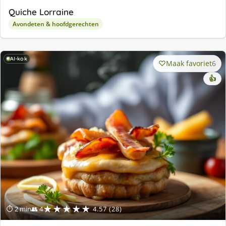
Quiche Lorraine
Avondeten & hoofdgerechten
AI-kok
Maak favoriet
6
👍
★★★★★
⏱ 2 min
👥 4
4.57 (28)