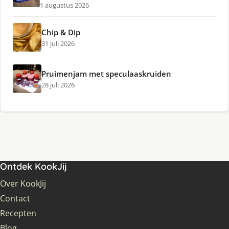
1 augustus 2026
Chip & Dip
31 juli 2026
Pruimenjam met speculaaskruiden
28 juli 2026
Ontdek KookJij
Over KookJij
Contact
Recepten
Blog