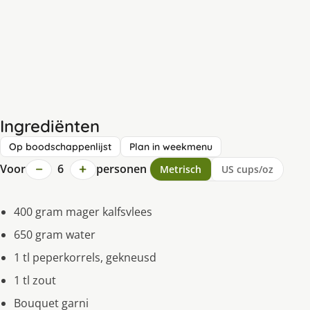
Ingrediënten
Op boodschappenlijst
Plan in weekmenu
−
+
Voor
6
personen
Metrisch
US cups/oz
400 gram mager kalfsvlees
650 gram water
1 tl peperkorrels, gekneusd
1 tl zout
Bouquet garni