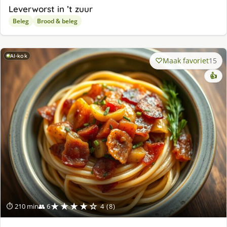
Leverworst in ’t zuur
Beleg
Brood & beleg
AI-kok
Maak favoriet
15
👍
★★★★☆
⏱ 210 min
👥 6
4 (8)