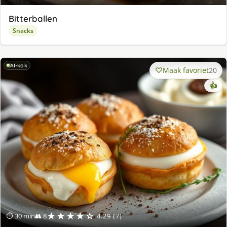
Bitterballen
Snacks
AI-kok
Maak favoriet
20
👍
★★★★☆
⏱ 30 min
👥 8
4.29 (7)