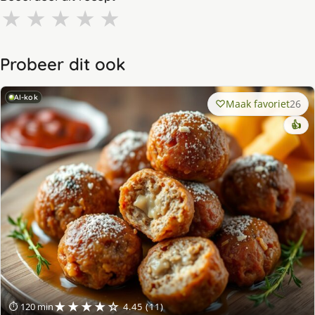
★
★
★
★
★
Probeer dit ook
AI-kok
Maak favoriet
26
👍
★★★★☆
⏱ 120 min
4.45 (11)