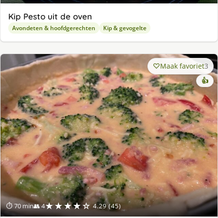
Kip Pesto uit de oven
Avondeten & hoofdgerechten
Kip & gevogelte
Maak favoriet
3
👍
★★★★☆
⏱ 70 min
👥 4
4.29 (45)