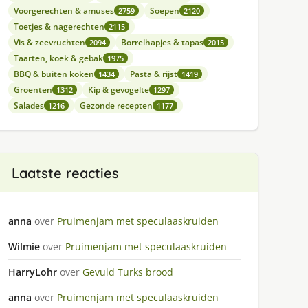
Voorgerechten & amuses
Soepen
2759
2120
Toetjes & nagerechten
2115
Vis & zeevruchten
Borrelhapjes & tapas
2094
2015
Taarten, koek & gebak
1975
BBQ & buiten koken
Pasta & rijst
1434
1419
Groenten
Kip & gevogelte
1312
1297
Salades
Gezonde recepten
1216
1177
Laatste reacties
anna
over
Pruimenjam met speculaaskruiden
Wilmie
over
Pruimenjam met speculaaskruiden
HarryLohr
over
Gevuld Turks brood
anna
over
Pruimenjam met speculaaskruiden