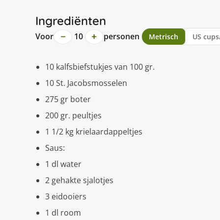
Ingrediënten
−
+
Voor
10
personen
Metrisch
US cups
10 kalfsbiefstukjes van 100 gr.
10 St. Jacobsmosselen
275 gr boter
200 gr. peultjes
1 1/2 kg krielaardappeltjes
Saus:
1 dl water
2 gehakte sjalotjes
3 eidooiers
1 dl room