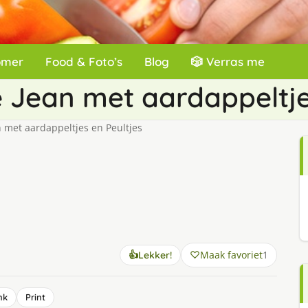
omer
Food & Foto’s
Blog
🎲 Verras me
e Jean met aardappeltje
n met aardappeltjes en Peultjes
Maak favoriet
1
👍
Lekker!
nk
Print