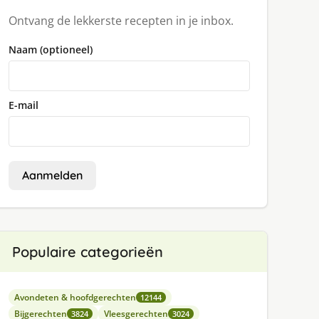
Ontvang de lekkerste recepten in je inbox.
Naam (optioneel)
E-mail
Aanmelden
Populaire categorieën
Avondeten & hoofdgerechten
12144
Bijgerechten
Vleesgerechten
3824
3024