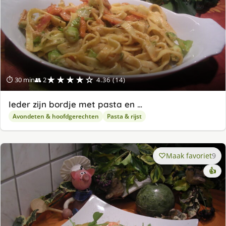
★★★★☆
⏱ 30 min
👥 2
4.36 (14)
Ieder zijn bordje met pasta en …
Avondeten & hoofdgerechten
Pasta & rijst
Maak favoriet
9
👍