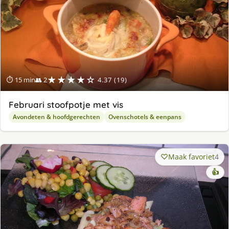
★★★★☆
⏱ 15 min
👥 2
4.37 (19)
Februari stoofpotje met vis
Avondeten & hoofdgerechten
Ovenschotels & eenpans
Maak favoriet
4
👍