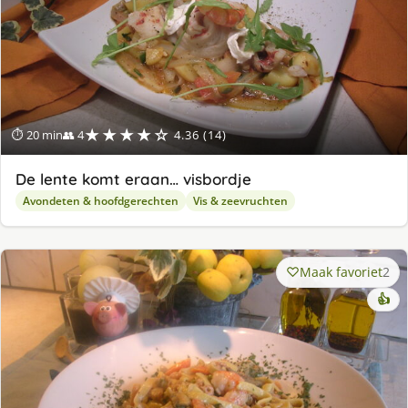
★★★★☆
⏱ 20 min
👥 4
4.36 (14)
De lente komt eraan… visbordje
Avondeten & hoofdgerechten
Vis & zeevruchten
Maak favoriet
2
👍