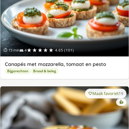
★★★★★
⏱ 15 min
👥 4
4.65 (101)
Canapés met mozzarella, tomaat en pesto
Bijgerechten
Brood & beleg
Maak favoriet
19
👍