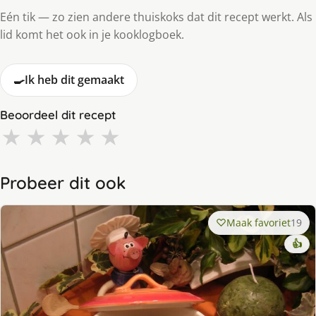
Eén tik — zo zien andere thuiskoks dat dit recept werkt. Als
lid komt het ook in je kooklogboek.
🍳
Ik heb dit gemaakt
Beoordeel dit recept
★
★
★
★
★
Probeer dit ook
Maak favoriet
19
👍