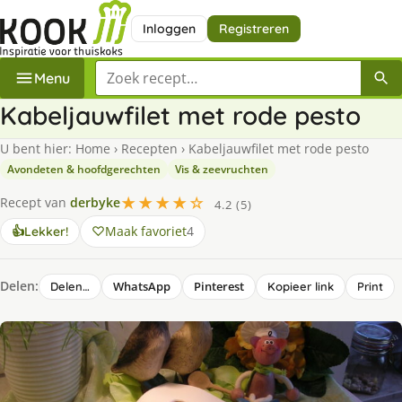
Inloggen
Registreren
Zoek een recept
Menu
Kabeljauwfilet met rode pesto
U bent hier:
Home
›
Recepten
›
Kabeljauwfilet met rode pesto
Avondeten & hoofdgerechten
Vis & zeevruchten
★★★★☆
Recept van
derbyke
4.2 (5)
Maak favoriet
4
👍
Lekker!
Delen:
WhatsApp
Pinterest
Delen…
Kopieer link
Print