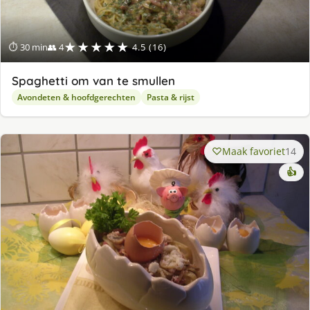
★★★★★
⏱ 30 min
👥 4
4.5 (16)
Spaghetti om van te smullen
Avondeten & hoofdgerechten
Pasta & rijst
Maak favoriet
14
👍