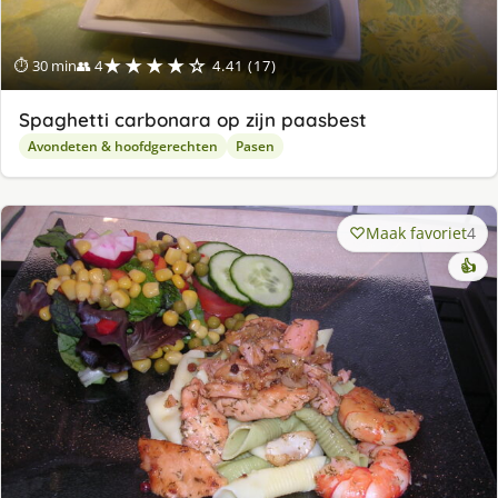
★★★★☆
⏱ 30 min
👥 4
4.41 (17)
Spaghetti carbonara op zijn paasbest
Avondeten & hoofdgerechten
Pasen
Maak favoriet
4
👍