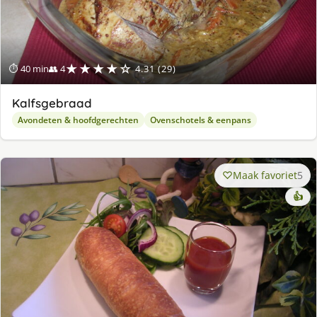
★★★★☆
⏱ 40 min
👥 4
4.31 (29)
Kalfsgebraad
Avondeten & hoofdgerechten
Ovenschotels & eenpans
Maak favoriet
5
👍