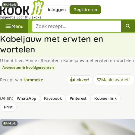
AI-kok
AI-kok
Inloggen
Registreren
Zoek een recept
Menu
Kabeljauw met erwten en
wortelen
U bent hier:
Home
›
Recepten
›
Kabeljauw met erwten en wortelen
Avondeten & hoofdgerechten
Maak favoriet
1
Recept van
tommeke
👍
Lekker!
Delen:
WhatsApp
Facebook
Pinterest
Kopieer link
Print
AI-kok