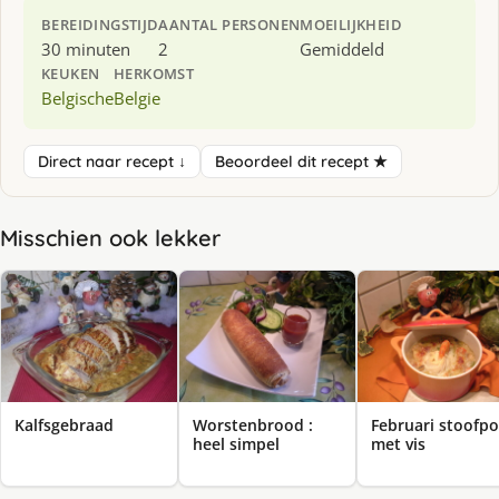
BEREIDINGSTIJD
AANTAL PERSONEN
MOEILIJKHEID
30 minuten
2
Gemiddeld
KEUKEN
HERKOMST
Belgische
Belgie
Direct naar recept ↓
Beoordeel dit recept ★
Misschien ook lekker
Kalfsgebraad
Worstenbrood :
Februari stoofpo
heel simpel
met vis