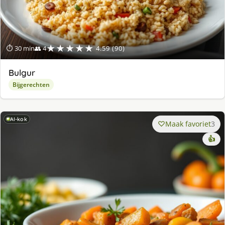
★★★★★
⏱ 30 min
👥 4
4.59 (90)
Bulgur
Bijgerechten
AI-kok
Maak favoriet
3
👍