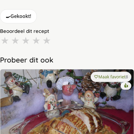
🍳
Gekookt!
Beoordeel dit recept
★
★
★
★
★
Probeer dit ook
Maak favoriet
8
👍