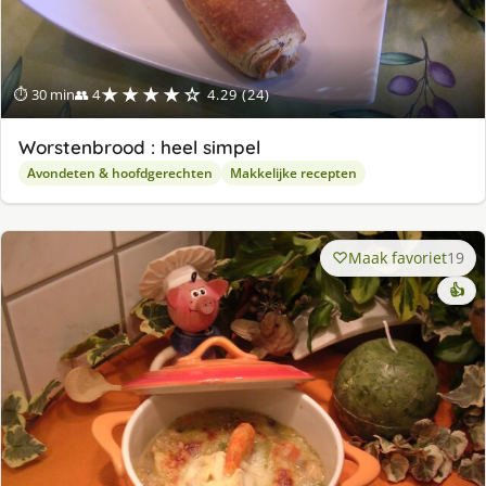
★★★★☆
⏱ 30 min
👥 4
4.29 (24)
Worstenbrood : heel simpel
Avondeten & hoofdgerechten
Makkelijke recepten
Maak favoriet
19
👍