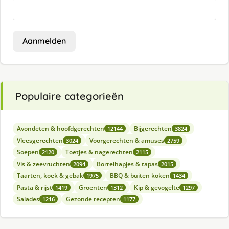
Aanmelden
Populaire categorieën
Avondeten & hoofdgerechten
Bijgerechten
12144
3824
Vleesgerechten
Voorgerechten & amuses
3024
2759
Soepen
Toetjes & nagerechten
2120
2115
Vis & zeevruchten
Borrelhapjes & tapas
2094
2015
Taarten, koek & gebak
BBQ & buiten koken
1975
1434
Pasta & rijst
Groenten
Kip & gevogelte
1419
1312
1297
Salades
Gezonde recepten
1216
1177