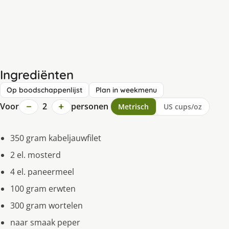
Ingrediënten
Op boodschappenlijst
Plan in weekmenu
−
+
Voor
2
personen
Metrisch
US cups/oz
350 gram kabeljauwfilet
2 el. mosterd
4 el. paneermeel
100 gram erwten
300 gram wortelen
naar smaak peper