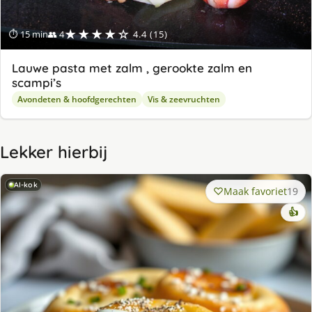
★★★★☆
⏱ 15 min
👥 4
4.4 (15)
Lauwe pasta met zalm , gerookte zalm en
scampi’s
Avondeten & hoofdgerechten
Vis & zeevruchten
Lekker hierbij
AI-kok
Maak favoriet
19
👍