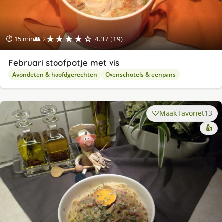
★★★★☆
⏱ 15 min
👥 2
4.37 (19)
Februari stoofpotje met vis
Avondeten & hoofdgerechten
Ovenschotels & eenpans
Maak favoriet
13
👍