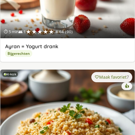
★★★★★
⏱ 5 min
👥 1
4.64 (90)
Ayran = Yogurt drank
Bijgerechten
AI-kok
Maak favoriet
7
👍