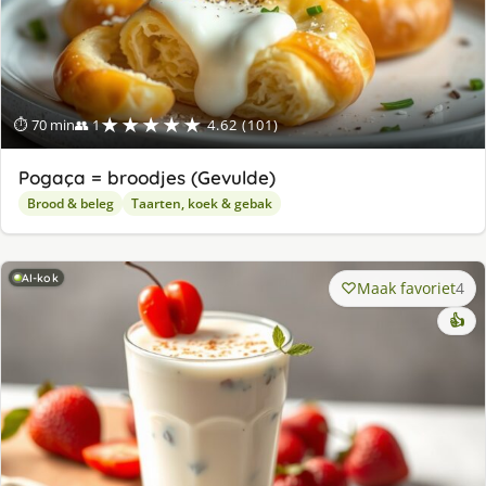
★★★★★
⏱ 70 min
👥 1
4.62 (101)
Pogaça = broodjes (Gevulde)
Brood & beleg
Taarten, koek & gebak
AI-kok
Maak favoriet
4
👍