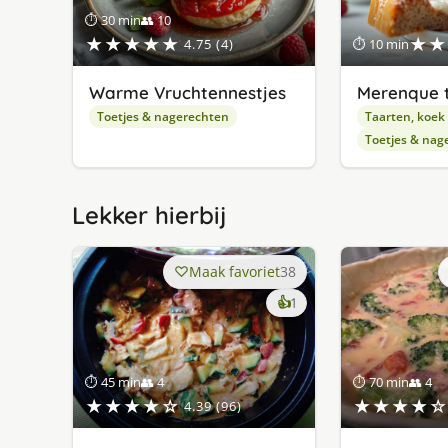
⏱ 30 min
👥 10
★★★★★
★★
4.75 (4)
⏱ 10 min
Warme Vruchtennestjes
Merenque 
Toetjes & nagerechten
Taarten, koek
Toetjes & nag
Lekker hierbij
Maak favoriet
38
keer
👍
1
lekker
gevonden
⏱ 45 min
👥 4
⏱ 70 min
👥 4
★★★★☆
★★★★☆
4.39 (96)