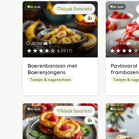
AI-kok
AI-kok
Maak favoriet
4
👍
⏱ 20 min
👥 4
⏱ 45 min
👥 10
★★★★☆
★★★★☆
4.29 (7)
Boerenbanaan met
Pavlovarol
Boerenjongens
frambozenc
Toetjes & nagerechten
Toetjes & nag
AI-kok
AI-kok
Maak favoriet
6
👍