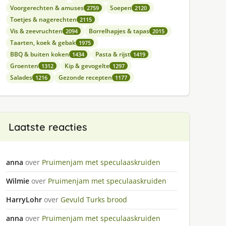
Voorgerechten & amuses
Soepen
2759
2120
Toetjes & nagerechten
2115
Vis & zeevruchten
Borrelhapjes & tapas
2094
2015
Taarten, koek & gebak
1975
BBQ & buiten koken
Pasta & rijst
1434
1419
Groenten
Kip & gevogelte
1312
1297
Salades
Gezonde recepten
1216
1177
Laatste reacties
anna
over
Pruimenjam met speculaaskruiden
Wilmie
over
Pruimenjam met speculaaskruiden
HarryLohr
over
Gevuld Turks brood
anna
over
Pruimenjam met speculaaskruiden