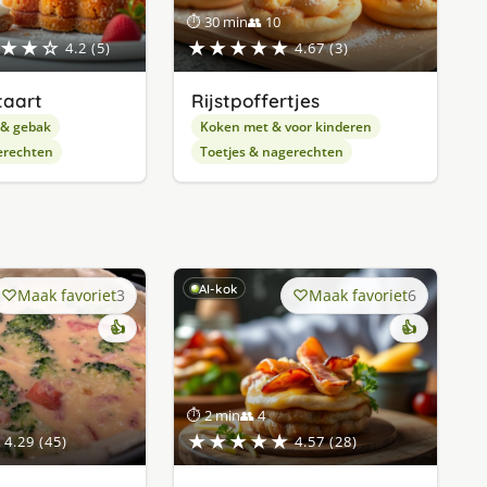
⏱ 30 min
👥 10
★★☆
★★★★★
4.2 (5)
4.67 (3)
taart
Rijstpoffertjes
 & gebak
Koken met & voor kinderen
erechten
Toetjes & nagerechten
AI-kok
Maak favoriet
3
Maak favoriet
6
👍
👍
⏱ 2 min
👥 4
★★★★★
4.29 (45)
4.57 (28)