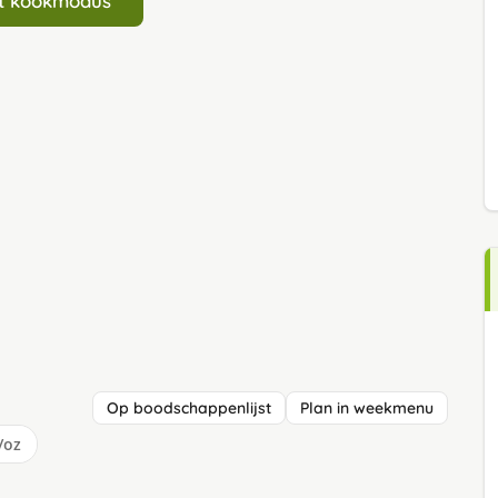
art kookmodus
Op boodschappenlijst
Plan in weekmenu
/oz