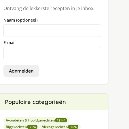
Ontvang de lekkerste recepten in je inbox.
Naam (optioneel)
E-mail
Aanmelden
Populaire categorieën
Avondeten & hoofdgerechten
12144
Bijgerechten
Vleesgerechten
3824
3024