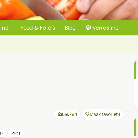
omer
Food & Foto’s
Blog
🎲 Verras me
Maak favoriet
4
👍
Lekker!
nk
Print