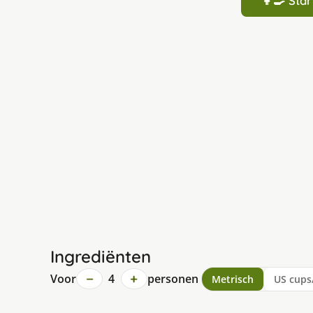
👩‍🍳 St
Ingrediënten
−
+
Voor
4
personen
Metrisch
US cups