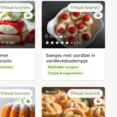
Maak favoriet
4
Maak favoriet
7
👍
👍
⏱ 10 min
👥 4
★★★★★
4.13 (8)
4.6 (5)
 met
Soesjes met aardbei in
oulis
vanillevlabodempje
erechten
Makkelijke recepten
Toetjes & nagerechten
AI-kok
Maak favoriet
9
Maak favoriet
6
👍
👍