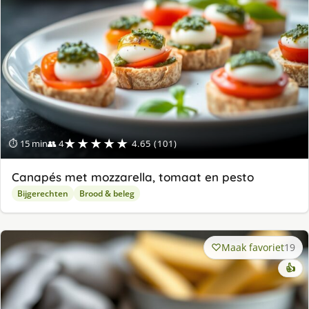
★★★★★
⏱ 15 min
👥 4
4.65 (101)
Canapés met mozzarella, tomaat en pesto
Bijgerechten
Brood & beleg
Maak favoriet
19
👍