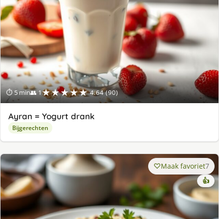
★★★★★
⏱ 5 min
👥 1
4.64 (90)
Ayran = Yogurt drank
Bijgerechten
Maak favoriet
7
👍