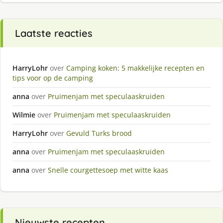
Laatste reacties
HarryLohr
over
Camping koken: 5 makkelijke recepten en
tips voor op de camping
anna
over
Pruimenjam met speculaaskruiden
Wilmie
over
Pruimenjam met speculaaskruiden
HarryLohr
over
Gevuld Turks brood
anna
over
Pruimenjam met speculaaskruiden
anna
over
Snelle courgettesoep met witte kaas
Nieuwste recepten