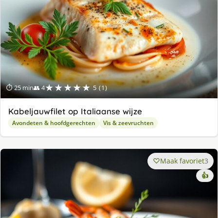
★★★★★
⏱ 25 min
👥 4
5 (1)
Kabeljauwfilet op Italiaanse wijze
Avondeten & hoofdgerechten
Vis & zeevruchten
Maak favoriet
3
👍