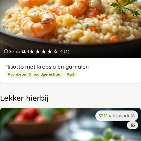
★★★★☆
⏱ 30 min
👥 4
4 (1)
Ri­sot­to met krop­sla en gar­na­len
Avondeten & hoofdgerechten
Rijst
Lekker hierbij
Maak favoriet
8
👍