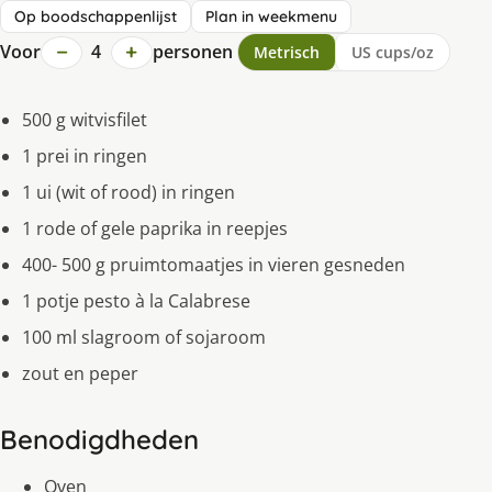
Op boodschappenlijst
Plan in weekmenu
−
+
Voor
4
personen
Metrisch
US cups/oz
500 g witvisfilet
1 prei in ringen
1 ui (wit of rood) in ringen
1 rode of gele paprika in reepjes
400- 500 g pruimtomaatjes in vieren gesneden
1 potje pesto à la Calabrese
100 ml slagroom of sojaroom
zout en peper
Benodigdheden
Oven