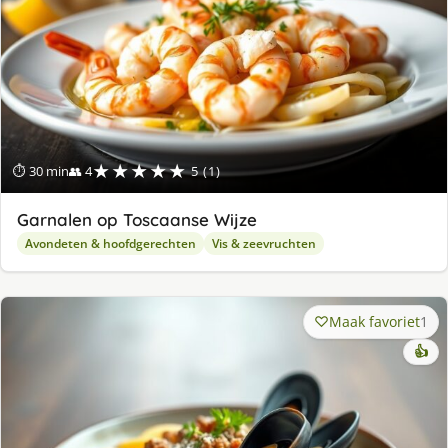
★★★★★
⏱ 30 min
👥 4
5 (1)
Garnalen op Toscaanse Wijze
Avondeten & hoofdgerechten
Vis & zeevruchten
Maak favoriet
1
👍