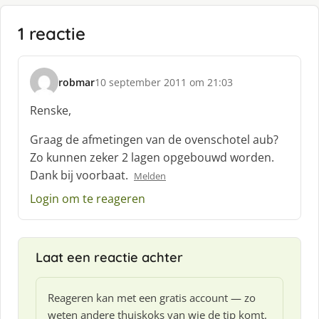
1 reactie
robmar
10 september 2011 om 21:03
s
c
Renske,
h
r
Graag de afmetingen van de ovenschotel aub?
e
Zo kunnen zeker 2 lagen opgebouwd worden.
e
Dank bij voorbaat.
Melden
f
:
Login om te reageren
Laat een reactie achter
Reageren kan met een gratis account — zo
weten andere thuiskoks van wie de tip komt.