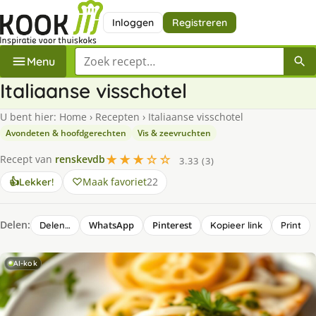
Inloggen
Registreren
Zoek een recept
Menu
Italiaanse visschotel
U bent hier:
Home
›
Recepten
›
Italiaanse visschotel
Avondeten & hoofdgerechten
Vis & zeevruchten
★★★☆☆
Recept van
renskevdb
3.33 (3)
Maak favoriet
22
👍
Lekker!
Delen:
WhatsApp
Pinterest
Delen…
Kopieer link
Print
AI-kok