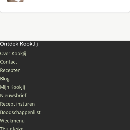
Ontdek KookJij
Over KookJij
Contact
Recepten
Blog
Mijn KookJij
Nieuwsbrief
Recept insturen
Boodschappenlijst
Weekmenu
Thuis koks