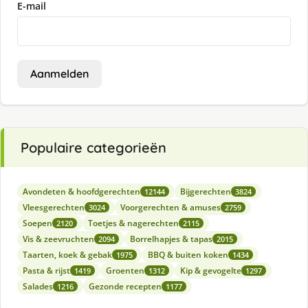
E-mail
Aanmelden
Populaire categorieën
Avondeten & hoofdgerechten
Bijgerechten
12144
3824
Vleesgerechten
Voorgerechten & amuses
3024
2759
Soepen
Toetjes & nagerechten
2120
2115
Vis & zeevruchten
Borrelhapjes & tapas
2094
2015
Taarten, koek & gebak
BBQ & buiten koken
1975
1434
Pasta & rijst
Groenten
Kip & gevogelte
1419
1312
1297
Salades
Gezonde recepten
1216
1177