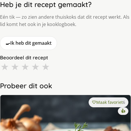
Heb je dit recept gemaakt?
Eén tik — zo zien andere thuiskoks dat dit recept werkt. Als
lid komt het ook in je kooklogboek.
🍳
Ik heb dit gemaakt
Beoordeel dit recept
★
★
★
★
★
Probeer dit ook
Maak favoriet
6
👍