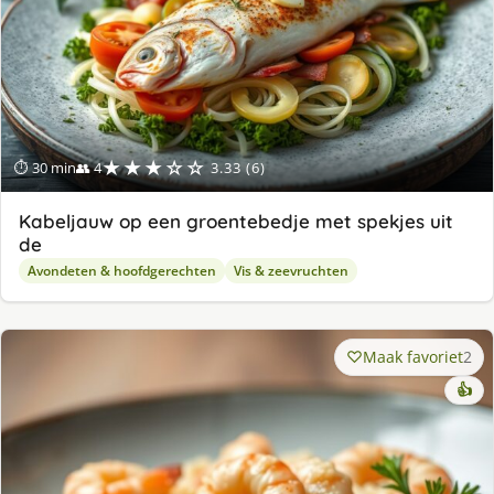
★★★☆☆
⏱ 30 min
👥 4
3.33 (6)
Kabeljauw op een groentebedje met spekjes uit
de
Avondeten & hoofdgerechten
Vis & zeevruchten
Maak favoriet
2
👍