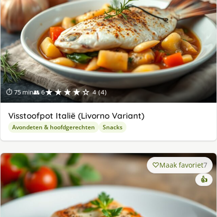
★★★★☆
⏱ 75 min
👥 6
4 (4)
Visstoofpot Italië (Livorno Variant)
Avondeten & hoofdgerechten
Snacks
Maak favoriet
7
👍