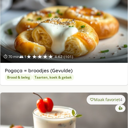
★★★★★
⏱ 70 min
👥 1
4.62 (101)
Pogaça = broodjes (Gevulde)
Brood & beleg
Taarten, koek & gebak
Maak favoriet
4
👍