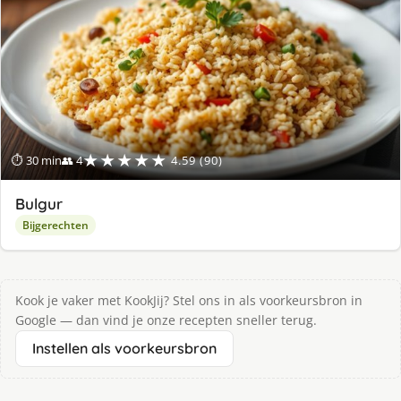
★★★★★
⏱ 30 min
👥 4
4.59 (90)
Bulgur
Bijgerechten
Kook je vaker met KookJij? Stel ons in als voorkeursbron in
Google — dan vind je onze recepten sneller terug.
Instellen als voorkeursbron