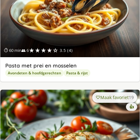
★★★★☆
⏱ 60 min
👥 6
3.5 (4)
Pasta met prei en mosselen
Avondeten & hoofdgerechten
Pasta & rijst
Maak favoriet
19
👍