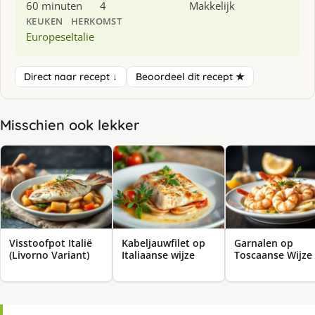
60 minuten
4
Makkelijk
KEUKEN
HERKOMST
Europese
Italie
Direct naar recept ↓
Beoordeel dit recept ★
Misschien ook lekker
Visstoofpot Italië
Kabeljauwfilet op
Garnalen op
(Livorno Variant)
Italiaanse wijze
Toscaanse Wijze