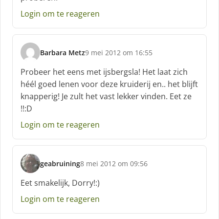
r
e
Login om te reageren
e
f
:
Barbara Metz
9 mei 2012 om 16:55
s
c
Probeer het eens met ijsbergsla! Het laat zich
h
héél goed lenen voor deze kruiderij en.. het blijft
r
knapperig! Je zult het vast lekker vinden. Eet ze
e
!!:D
e
f
Login om te reageren
:
geabruining
8 mei 2012 om 09:56
s
c
Eet smakelijk, Dorry!:)
h
Login om te reageren
r
e