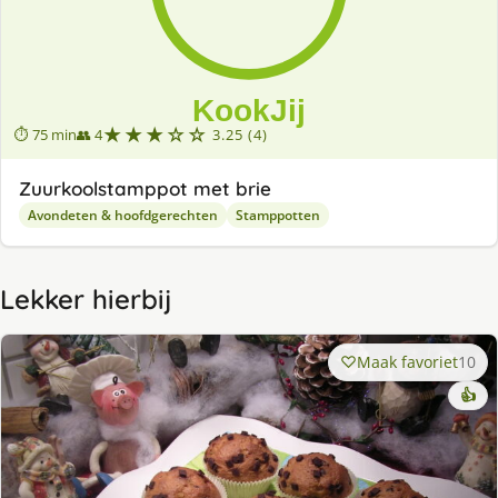
★★★☆☆
⏱ 75 min
👥 4
3.25 (4)
Zuurkoolstamppot met brie
Avondeten & hoofdgerechten
Stamppotten
Lekker hierbij
Maak favoriet
10
👍