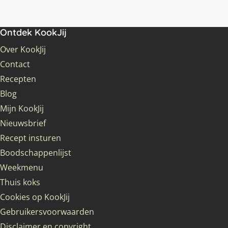
Ontdek KookJij
Over KookJij
Contact
Recepten
Blog
Mijn KookJij
Nieuwsbrief
Recept insturen
Boodschappenlijst
Weekmenu
Thuis koks
Cookies op KookJij
Gebruikersvoorwaarden
Disclaimer en copyright