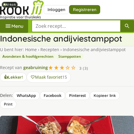
AI-kok
AI-kok
AI-kok
AI-kok
Inloggen
Registreren
Zoek een recept
Menu
Indonesische andijviestamppot
U bent hier:
Home
›
Recepten
›
Indonesische andijviestamppot
Avondeten & hoofdgerechten
Stamppotten
★★★☆☆
Recept van
geabruining
3 (3)
Maak favoriet
15
👍
Lekker!
Delen:
WhatsApp
Facebook
Pinterest
Kopieer link
Print