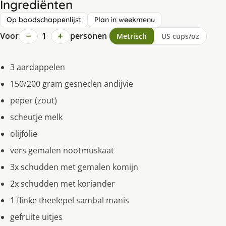
Ingrediënten
Op boodschappenlijst
Plan in weekmenu
−
+
Voor
1
personen
Metrisch
US cups/oz
3 aardappelen
150/200 gram gesneden andijvie
peper (zout)
scheutje melk
olijfolie
vers gemalen nootmuskaat
3x schudden met gemalen komijn
2x schudden met koriander
1 flinke theelepel sambal manis
gefruite uitjes