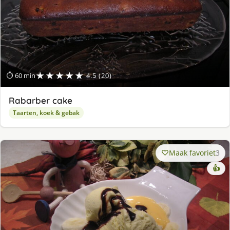
★★★★★
⏱ 60 min
4.5 (20)
Rabarber cake
Taarten, koek & gebak
Maak favoriet
3
👍