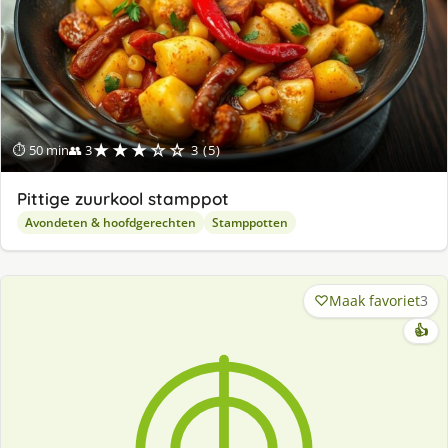
★★★☆☆
⏱ 50 min
👥 3
3 (5)
Pittige zuurkool stamppot
Avondeten & hoofdgerechten
Stamppotten
Maak favoriet
3
👍