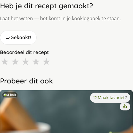
Heb je dit recept gemaakt?
Laat het weten — het komt in je kooklogboek te staan.
🍳
Gekookt!
Beoordeel dit recept
★
★
★
★
★
Probeer dit ook
AI-kok
Maak favoriet
7
👍