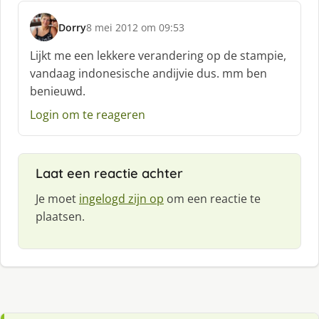
e
f
Dorry
8 mei 2012 om 09:53
:
s
c
Lijkt me een lekkere verandering op de stampie,
h
vandaag indonesische andijvie dus. mm ben
r
benieuwd.
e
e
Login om te reageren
f
:
Laat een reactie achter
Je moet
ingelogd zijn op
om een reactie te
plaatsen.