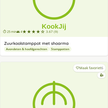
★★★★☆
⏱ 25 min
👥 4
3.67 (9)
Zuurkoolstamppot met shoarma
Avondeten & hoofdgerechten
Stamppotten
Maak favoriet
6
👍