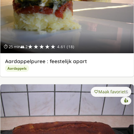
★★★★★
⏱ 25 min
👥 2
4.61 (18)
Aardappelpuree : feestelijk apart
Aardappels
Maak favoriet
6
👍