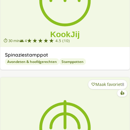
★★★★★
⏱ 30 min
👥 4
4.5 (10)
Spinaziestamppot
Avondeten & hoofdgerechten
Stamppotten
Maak favoriet
8
👍