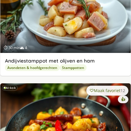
⏱ 30 min
👥 4
Andijviestamppot met olijven en ham
Avondeten & hoofdgerechten
Stamppotten
AI-kok
Maak favoriet
12
👍