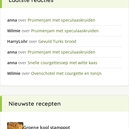
anna
over
Pruimenjam met speculaaskruiden
Wilmie
over
Pruimenjam met speculaaskruiden
HarryLohr
over
Gevuld Turks brood
anna
over
Pruimenjam met speculaaskruiden
anna
over
Snelle courgettesoep met witte kaas
Wilmie
over
Ovenschotel met courgette en tonijn
Nieuwste recepten
Groene kool stamppot