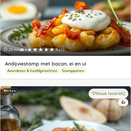
★★★★★
⏱ 25 min
👥 4
5 (1)
Andijviestamp met bacon, ei en ui
Avondeten & hoofdgerechten
Stamppotten
AI-kok
Maak favoriet
2
👍