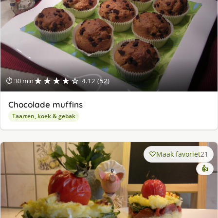
★★★★☆
⏱ 30 min
4.12 (52)
Chocolade muffins
Taarten, koek & gebak
Maak favoriet
21
👍