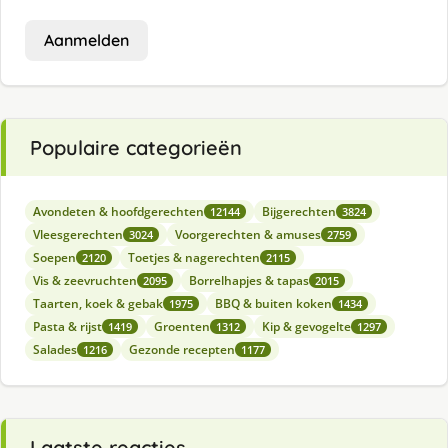
Aanmelden
Populaire categorieën
Avondeten & hoofdgerechten
Bijgerechten
12144
3824
Vleesgerechten
Voorgerechten & amuses
3024
2759
Soepen
Toetjes & nagerechten
2120
2115
Vis & zeevruchten
Borrelhapjes & tapas
2095
2015
Taarten, koek & gebak
BBQ & buiten koken
1975
1434
Pasta & rijst
Groenten
Kip & gevogelte
1419
1312
1297
Salades
Gezonde recepten
1216
1177
Laatste reacties