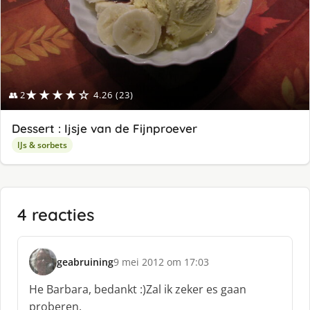
★★★★☆
👥 2
4.26 (23)
Dessert : Ijsje van de Fijnproever
IJs & sorbets
4 reacties
geabruining
9 mei 2012 om 17:03
s
c
He Barbara, bedankt :)Zal ik zeker es gaan
h
proberen.