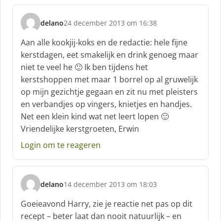
delano
24 december 2013 om 16:38
s
c
Aan alle kookjij-koks en de redactie: hele fijne
h
kerstdagen, eet smakelijk en drink genoeg maar
r
niet te veel he 🙂 Ik ben tijdens het
e
kerstshoppen met maar 1 borrel op al gruwelijk
e
f
op mijn gezichtje gegaan en zit nu met pleisters
:
en verbandjes op vingers, knietjes en handjes.
Net een klein kind wat net leert lopen 🙂
Vriendelijke kerstgroeten, Erwin
Login om te reageren
delano
14 december 2013 om 18:03
s
c
Goeieavond Harry, zie je reactie net pas op dit
h
recept – beter laat dan nooit natuurlijk – en
r