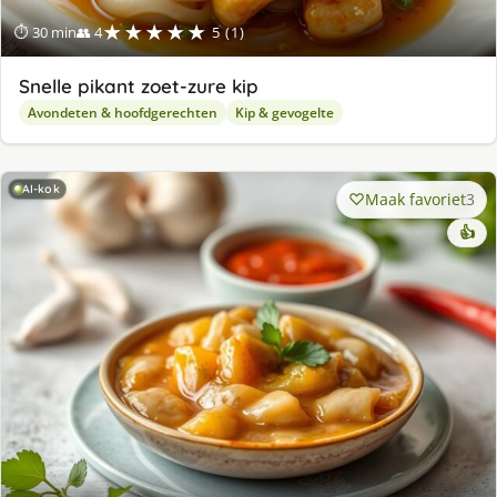
★★★★★
⏱ 30 min
👥 4
5 (1)
Snelle pikant zoet-zure kip
Avondeten & hoofdgerechten
Kip & gevogelte
AI-kok
Maak favoriet
3
👍