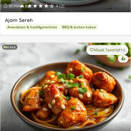
★★★★☆
⏱ 50 min
👥 6
4 (2)
Ajam Sereh
Avondeten & hoofdgerechten
BBQ & buiten koken
AI-kok
Maak favoriet
10
👍