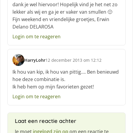
dank je wel hiervoor! Hopelijk vind je het net zo
e
lekker als wij en ga je er vaker van smullen 🙂
e
f
Fijn weekend en vriendelijke groetjes, Erwin
:
Delano DELAROSA
Login om te reageren
HarryLohr
12 december 2013 om 12:12
s
c
Ik hou van kip, ik hou van pittig…. Ben benieuwd
h
hoe deze combinatie is.
r
Ik heb hem op mijn favorieten gezet!
e
e
Login om te reageren
f
:
Laat een reactie achter
Je moet
ingelogd zijn op
om een reactie te