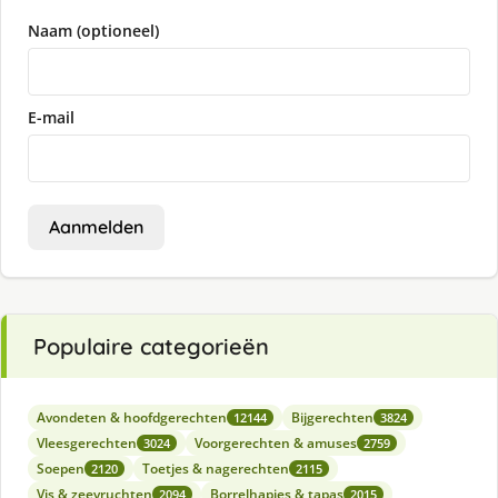
Naam (optioneel)
E-mail
Aanmelden
Populaire categorieën
Avondeten & hoofdgerechten
Bijgerechten
12144
3824
Vleesgerechten
Voorgerechten & amuses
3024
2759
Soepen
Toetjes & nagerechten
2120
2115
Vis & zeevruchten
Borrelhapjes & tapas
2094
2015