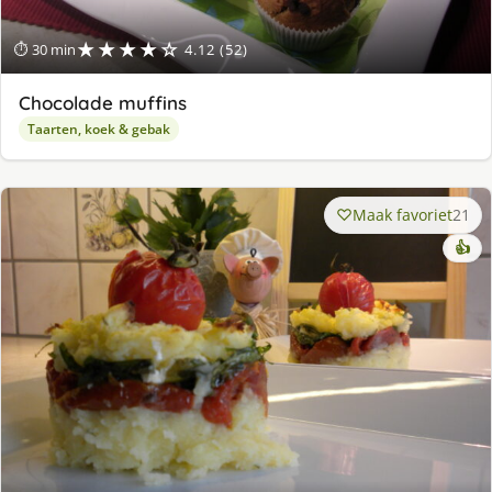
★★★★☆
⏱ 30 min
4.12 (52)
Chocolade muffins
Taarten, koek & gebak
Maak favoriet
21
👍