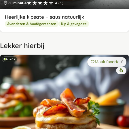
★★★★☆
⏱ 60 min
👥 4
4 (1)
Heerlijke kipsate + saus natuurlijk
Avondeten & hoofdgerechten
Kip & gevogelte
Lekker hierbij
AI-kok
Maak favoriet
6
👍