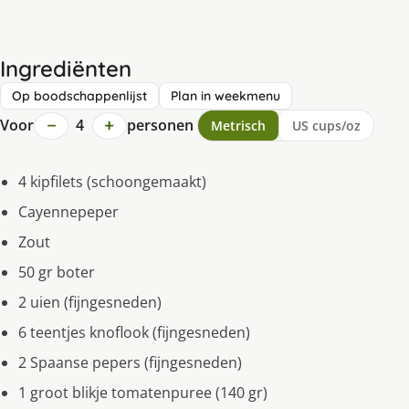
Ingrediënten
Op boodschappenlijst
Plan in weekmenu
−
+
Voor
4
personen
Metrisch
US cups/oz
4 kipfilets (schoongemaakt)
Cayennepeper
Zout
50 gr boter
2 uien (fijngesneden)
6 teentjes knoflook (fijngesneden)
2 Spaanse pepers (fijngesneden)
1 groot blikje tomatenpuree (140 gr)