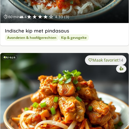
★★★★☆
⏱ 60 min
👥 4
4.33 (3)
Indische kip met pindasaus
Avondeten & hoofdgerechten
Kip & gevogelte
AI-kok
Maak favoriet
14
👍