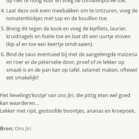
op niet te hoog vuur en voeg de tomatenpuree toe.
Laat deze ook even meebakken om te ontzuren, voeg de
tomatenblokjes met sap en de bouillon toe.
Breng dit tegen de kook en voeg de kipfilets, laurier,
kruidnagels en foelie toe en laat dit een uurtje stoven
(kip af en toe een keertje omdraaien).
Bind de saus eventueel bij met de aangelengde maizena
en roer er de peterselie door, proef of ze lekker op
smaak is en de pan kan op tafel. selamet makan, oftewel
eet smakelijk!!
Het lievelings’kostje’ van ons Jiri, die pittig eten wel goed
kan waarderen…
Lekker met rijst, gestoofde boontjes, ananas en kroepoek..
Bron:
Ons Jiri