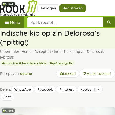
AI-kok
AI-kok
AI-kok
AI-kok
AI-kok
AI-kok
AI-kok
Inloggen
Registreren
Zoek een recept
Menu
Indische kip op z’n Delarosa’s
(=pittig!)
U bent hier:
Home
›
Recepten
›
Indische kip op z’n Delarosa’s
(=pittig!)
Avondeten & hoofdgerechten
Kip & gevogelte
Maak favoriet
1
Recept van
delano
👍
Lekker!
Delen:
WhatsApp
Facebook
Pinterest
Kopieer link
Print
AI-kok