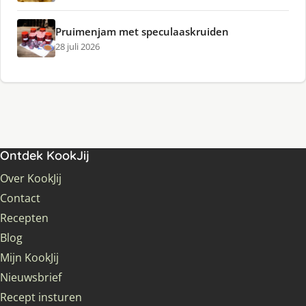
Pruimenjam met speculaaskruiden
28 juli 2026
Ontdek KookJij
Over KookJij
Contact
Recepten
Blog
Mijn KookJij
Nieuwsbrief
Recept insturen