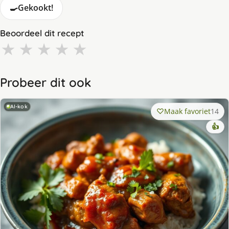
🍳
Gekookt!
Beoordeel dit recept
★
★
★
★
★
Probeer dit ook
AI-kok
Maak favoriet
14
👍