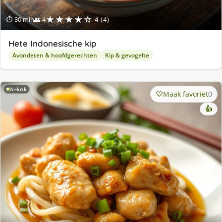
★★★★☆
⏱ 30 min
👥 4
4 (4)
Hete Indonesische kip
Avondeten & hoofdgerechten
Kip & gevogelte
AI-kok
Maak favoriet
0
👍