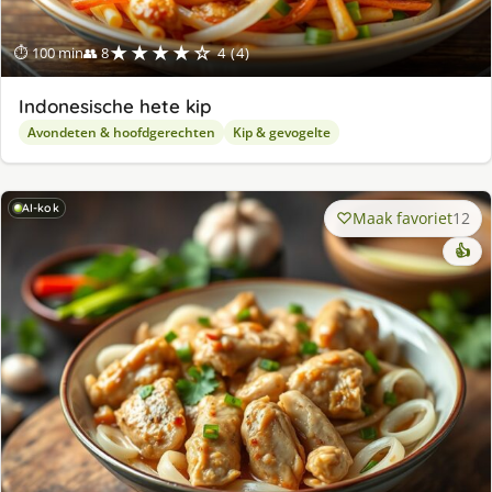
★★★★☆
⏱ 100 min
👥 8
4 (4)
Indonesische hete kip
Avondeten & hoofdgerechten
Kip & gevogelte
AI-kok
Maak favoriet
12
👍