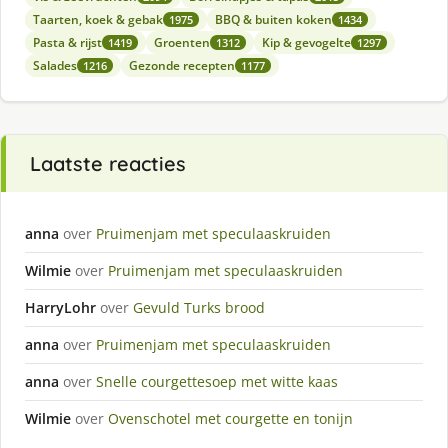
Taarten, koek & gebak
BBQ & buiten koken
1975
1434
Pasta & rijst
Groenten
Kip & gevogelte
1419
1312
1297
Salades
Gezonde recepten
1216
1177
Laatste reacties
anna
over
Pruimenjam met speculaaskruiden
Wilmie
over
Pruimenjam met speculaaskruiden
HarryLohr
over
Gevuld Turks brood
anna
over
Pruimenjam met speculaaskruiden
anna
over
Snelle courgettesoep met witte kaas
Wilmie
over
Ovenschotel met courgette en tonijn