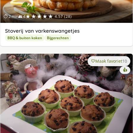
★★★★★
⏱ 2 min
👥 4
4.57 (28)
Stoverij van varkenswangetjes
BBQ & buiten koken
Bijgerechten
Maak favoriet
10
👍