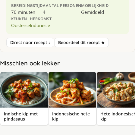
BEREIDINGSTIJD
AANTAL PERSONEN
MOEILIJKHEID
70 minuten
4
Gemiddeld
KEUKEN
HERKOMST
Oosterse
Indonesie
Direct naar recept ↓
Beoordeel dit recept ★
Misschien ook lekker
Indische kip met
Indonesische hete
Hete Indonesisc
pindasaus
kip
kip