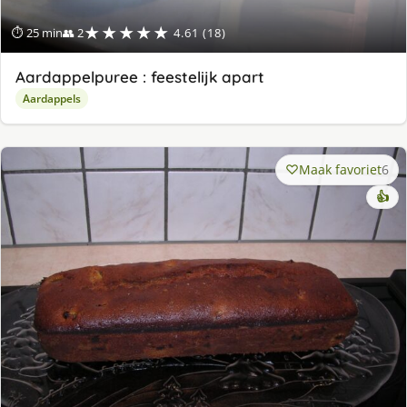
★★★★★
⏱ 25 min
👥 2
4.61 (18)
Aardappelpuree : feestelijk apart
Aardappels
Maak favoriet
6
👍