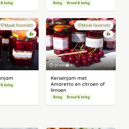
 & beleg
Beleg
Brood & beleg
Maak favoriet
0
Maak favoriet
0
👍
👍
⏱ 20 min
👥 1
enjam
Kersenjam met
Amaretto en citroen of
 & beleg
limoen
Beleg
Brood & beleg