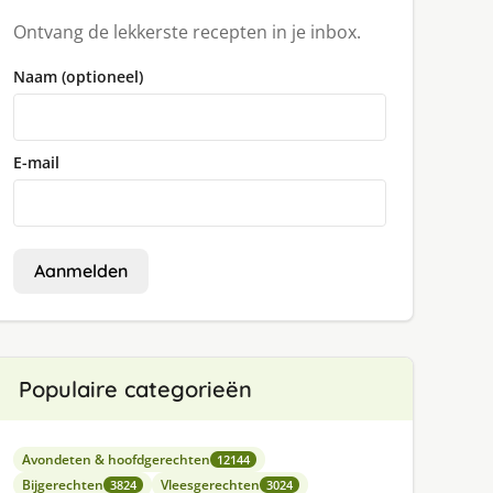
Ontvang de lekkerste recepten in je inbox.
Naam (optioneel)
E-mail
Aanmelden
Populaire categorieën
Avondeten & hoofdgerechten
12144
Bijgerechten
Vleesgerechten
3824
3024