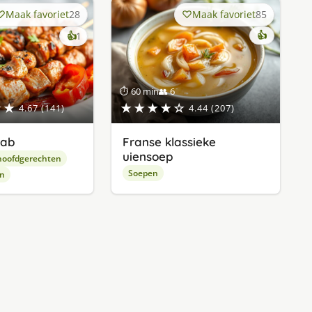
Maak favoriet
28
Maak favoriet
85
keer
👍
👍
1
lekker
gevonden
⏱ 60 min
👥 6
★★
★★★★☆
4.67 (141)
4.44 (207)
bab
Franse klassieke
uiensoep
hoofdgerechten
Soepen
en