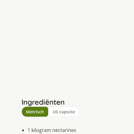
Ingrediënten
Metrisch
US cups/oz
1 kilogram nectarines