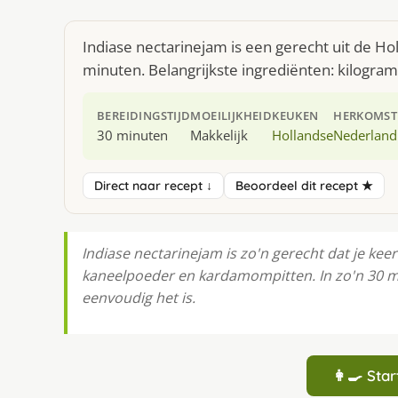
Indiase nectarinejam is een gerecht uit de H
minuten. Belangrijkste ingrediënten: kilogr
BEREIDINGSTIJD
MOEILIJKHEID
KEUKEN
HERKOMST
30 minuten
Makkelijk
Hollandse
Nederland
Direct naar recept ↓
Beoordeel dit recept ★
Indiase nectarinejam is zo'n gerecht dat je keer
kaneelpoeder en kardamompitten. In zo'n 30 mi
eenvoudig het is.
👩‍🍳 St