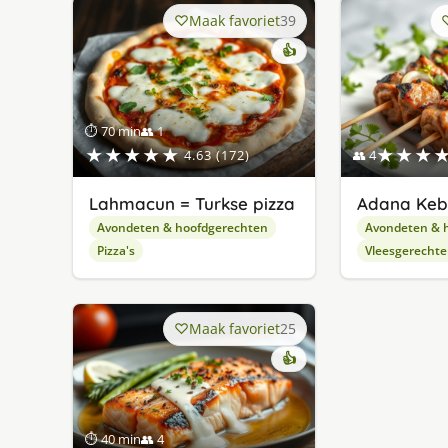
Maak favoriet
39
👍
⏱ 70 min
👥 1
★★★★★
★★★
4.63 (172)
👥 4
Lahmacun = Turkse pizza
Adana Ke
Avondeten & hoofdgerechten
Avondeten & 
Pizza's
Vleesgerecht
Maak favoriet
25
👍
⏱ 40 min
👥 4