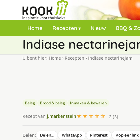
Home
Recepten
Nieuw
BBQ & Z
Indiase nectarinej
U bent hier:
Home
›
Recepten
›
Indiase nectarinejam
Beleg
Brood & beleg
Inmaken & bewaren
★★☆☆☆
Recept van
j.markenstein
2 (3)
Delen:
WhatsApp
Pinterest
Delen…
Kopieer link