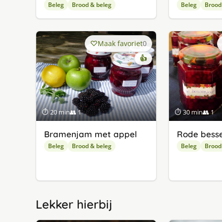
Beleg
Brood & beleg
Beleg
Brood
Maak favoriet
0
👍
⏱ 20 min
👥 1
⏱ 30 min
👥 1
Bramenjam met appel
Rode bess
Beleg
Brood & beleg
Beleg
Brood
Lekker hierbij