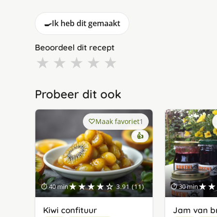
🍳
Ik heb dit gemaakt
Beoordeel dit recept
★
★
★
★
★
Probeer dit ook
Maak favoriet
1
👍
★★★★☆
★★
⏱ 40 min
3.91 (11)
⏱ 30 min
Kiwi confituur
Jam van b