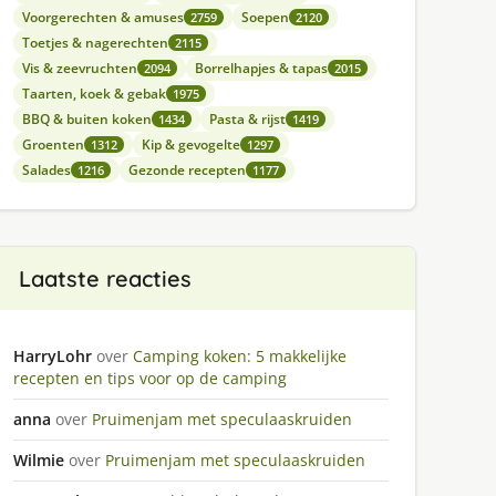
Voorgerechten & amuses
Soepen
2759
2120
Toetjes & nagerechten
2115
Vis & zeevruchten
Borrelhapjes & tapas
2094
2015
Taarten, koek & gebak
1975
BBQ & buiten koken
Pasta & rijst
1434
1419
Groenten
Kip & gevogelte
1312
1297
Salades
Gezonde recepten
1216
1177
Laatste reacties
HarryLohr
over
Camping koken: 5 makkelijke
recepten en tips voor op de camping
anna
over
Pruimenjam met speculaaskruiden
Wilmie
over
Pruimenjam met speculaaskruiden