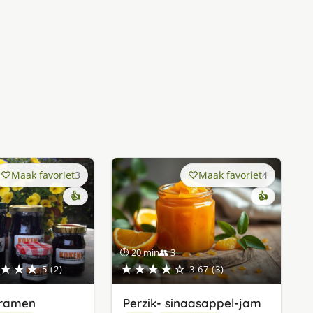
Maak favoriet
3
Maak favoriet
4
👍
👍
⏱ 20 min
👥 3
★★★
★★★★☆
5 (2)
3.67 (3)
ramen
Perzik- sinaasappel-jam