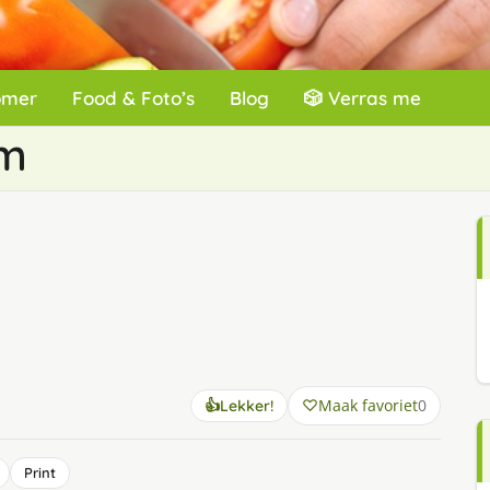
omer
Food & Foto’s
Blog
🎲 Verras me
am
Maak favoriet
0
👍
Lekker!
Print