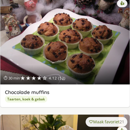
👍
★★★★☆
⏱ 30 min
4.12 (52)
Chocolade muffins
Taarten, koek & gebak
Maak favoriet
21