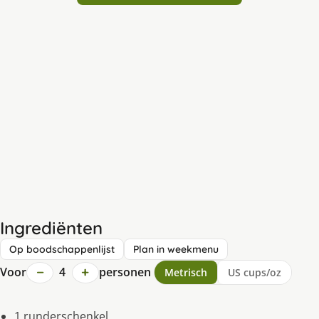
Ingrediënten
Op boodschappenlijst
Plan in weekmenu
−
+
Voor
4
personen
Metrisch
US cups/oz
1 runderschenkel