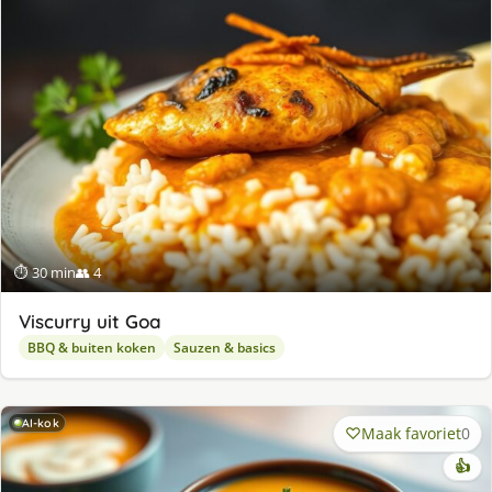
⏱ 30 min
👥 4
Viscurry uit Goa
BBQ & buiten koken
Sauzen & basics
AI-kok
Maak favoriet
0
👍