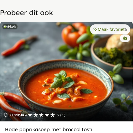
Probeer dit ook
AI-kok
Maak favoriet
6
👍
★★★★★
⏱ 30 min
👥 4
5 (1)
Rode paprikasoep met broccolitosti