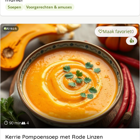
Soepen
Voorgerechten & amuses
AI-kok
Maak favoriet
0
👍
⏱ 90 min
👥 4
Kerrie Pompoensoep met Rode Linzen