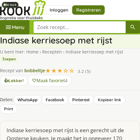
AI-kok
AI-kok
AI-kok
AI-kok
AI-kok
Inloggen
Registreren
Zoek een recept
Menu
Indiase kerriesoep met rijst
U bent hier:
Home
›
Recepten
›
Indiase kerriesoep met rijst
Soepen
★★★☆☆
Recept van
bobbeltje
3.2 (5)
Maak favoriet
4
👍
Lekker!
Delen:
WhatsApp
Facebook
Pinterest
Kopieer link
Print
Indiase kerriesoep met rijst is een gerecht uit de
Oosterse keuken. Je maakt het in ongeveer 170