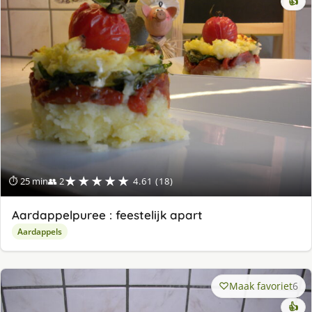
👍
★★★★★
⏱ 25 min
👥 2
4.61 (18)
Aardappelpuree : feestelijk apart
Aardappels
Maak favoriet
6
👍