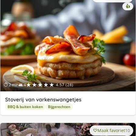
👍
★★★★★
⏱ 2 min
👥 4
4.57 (28)
Stoverij van varkenswangetjes
BBQ & buiten koken
Bijgerechten
Maak favoriet
10