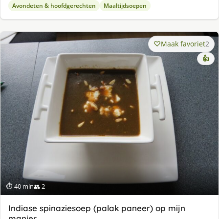
Avondeten & hoofdgerechten
Maaltijdsoepen
Maak favoriet
2
👍
⏱ 40 min
👥 2
Indiase spinaziesoep (palak paneer) op mijn
manier