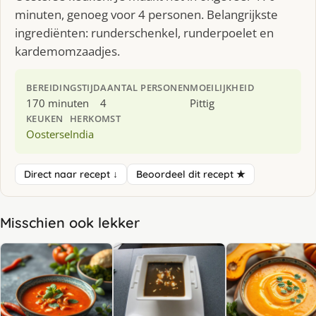
minuten, genoeg voor 4 personen. Belangrijkste
ingrediënten: runderschenkel, runderpoelet en
kardemomzaadjes.
BEREIDINGSTIJD
AANTAL PERSONEN
MOEILIJKHEID
170 minuten
4
Pittig
KEUKEN
HERKOMST
Oosterse
India
Direct naar recept ↓
Beoordeel dit recept ★
Misschien ook lekker