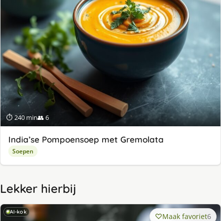
⏱ 240 min
👥 6
India’se Pompoensoep met Gremolata
Soepen
Lekker hierbij
AI-kok
Maak favoriet
6