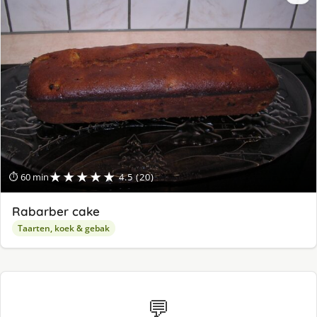
★★★★★
⏱ 60 min
4.5 (20)
Rabarber cake
Taarten, koek & gebak
💬