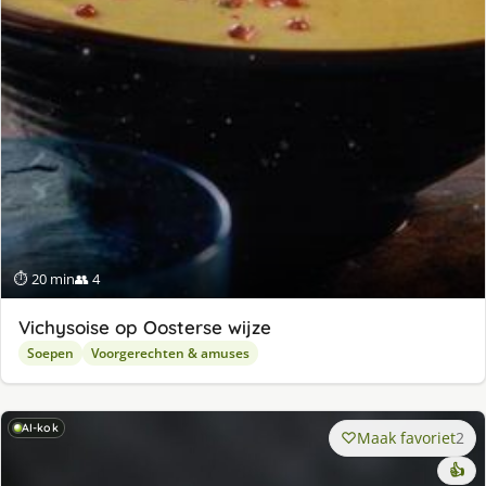
⏱ 20 min
👥 4
Vichysoise op Oosterse wijze
Soepen
Voorgerechten & amuses
AI-kok
Maak favoriet
2
👍