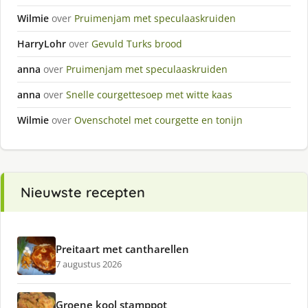
Wilmie
over
Pruimenjam met speculaaskruiden
HarryLohr
over
Gevuld Turks brood
anna
over
Pruimenjam met speculaaskruiden
anna
over
Snelle courgettesoep met witte kaas
Wilmie
over
Ovenschotel met courgette en tonijn
Nieuwste recepten
Preitaart met cantharellen
7 augustus 2026
Groene kool stamppot