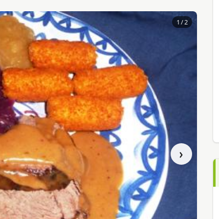
1
/ 2
›