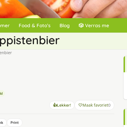
omer
Food & Foto’s
Blog
🎲 Verras me
ppistenbier
enbier
ld
Maak favoriet
0
👍
Lekker!
nk
Print