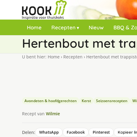
Home
Recepten
Nieuw
BBQ & Z
Hertenbout met tra
U bent hier:
Home
›
Recepten
›
Hertenbout met trappist
Avondeten & hoofdgerechten
Kerst
Seizoensrecepten
Wi
Recept van
Wilmie
Delen:
WhatsApp
Facebook
Pinterest
Kopieer li