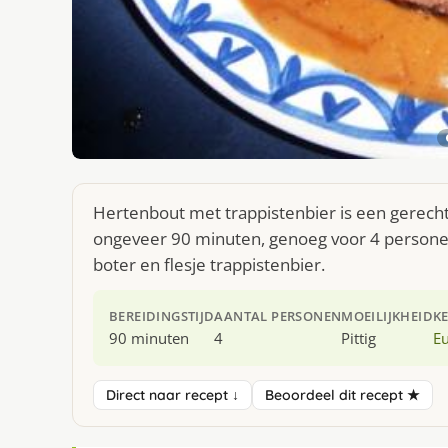
Hertenbout met trappistenbier is een gerecht
ongeveer 90 minuten, genoeg voor 4 personen.
boter en flesje trappistenbier.
BEREIDINGSTIJD
AANTAL PERSONEN
MOEILIJKHEID
K
90 minuten
4
Pittig
E
Direct naar recept ↓
Beoordeel dit recept ★