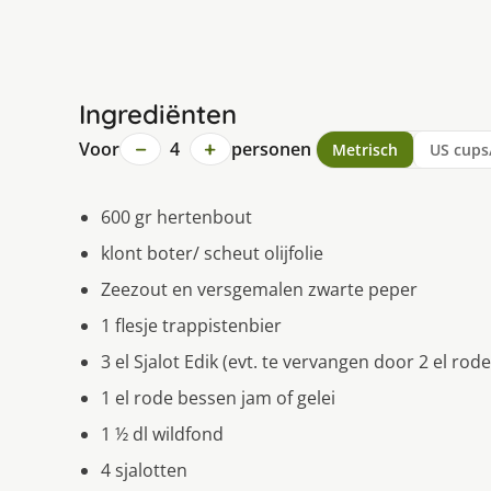
Ingrediënten
−
+
Voor
4
personen
Metrisch
US cups
600 gr hertenbout
klont boter/ scheut olijfolie
Zeezout en versgemalen zwarte peper
1 flesje trappistenbier
3 el Sjalot Edik (evt. te vervangen door 2 el rode
1 el rode bessen jam of gelei
1 ½ dl wildfond
4 sjalotten