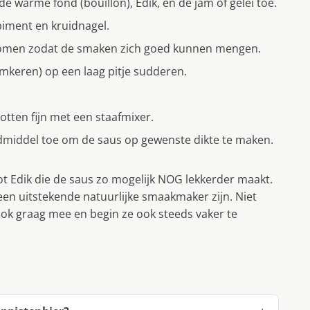
e warme fond (bouillon), Edik, en de jam of gelei toe.
 piment en kruidnagel.
t komen zodat de smaken zich goed kunnen mengen.
omkeren) op een laag pitje sudderen.
otten fijn met een staafmixer.
dmiddel toe om de saus op gewenste dikte te maken.
lot Edik die de saus zo mogelijk NOG lekkerder maakt.
een uitstekende natuurlijke smaakmaker zijn. Niet
r ook graag mee en begin ze ook steeds vaker te