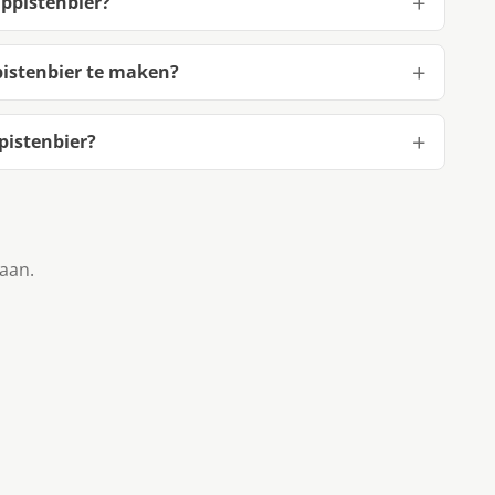
ppistenbier?
istenbier te maken?
pistenbier?
taan.