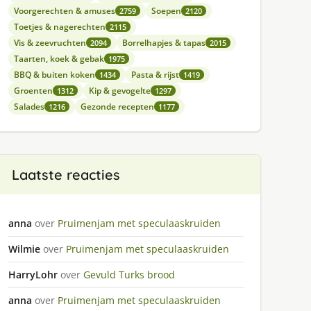
Voorgerechten & amuses
Soepen
2759
2120
Toetjes & nagerechten
2115
Vis & zeevruchten
Borrelhapjes & tapas
2094
2015
Taarten, koek & gebak
1975
BBQ & buiten koken
Pasta & rijst
1434
1419
Groenten
Kip & gevogelte
1312
1297
Salades
Gezonde recepten
1216
1177
Laatste reacties
anna
over
Pruimenjam met speculaaskruiden
Wilmie
over
Pruimenjam met speculaaskruiden
HarryLohr
over
Gevuld Turks brood
anna
over
Pruimenjam met speculaaskruiden