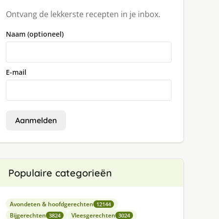
Ontvang de lekkerste recepten in je inbox.
Naam (optioneel)
E-mail
Aanmelden
Populaire categorieën
Avondeten & hoofdgerechten
12144
Bijgerechten
Vleesgerechten
3824
3024