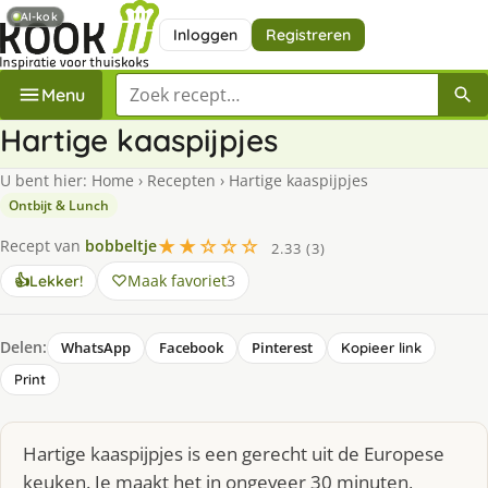
AI-kok
Inloggen
Registreren
Zoek een recept
Menu
Hartige kaaspijpjes
U bent hier:
Home
›
Recepten
›
Hartige kaaspijpjes
Ontbijt & Lunch
★★☆☆☆
Recept van
bobbeltje
2.33 (3)
Maak favoriet
3
👍
Lekker!
Delen:
WhatsApp
Facebook
Pinterest
Kopieer link
Print
Hartige kaaspijpjes is een gerecht uit de Europese
keuken. Je maakt het in ongeveer 30 minuten,