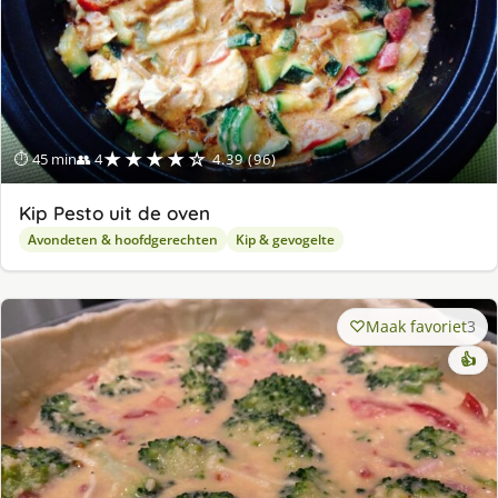
★★★★☆
⏱ 45 min
👥 4
4.39 (96)
Kip Pesto uit de oven
Avondeten & hoofdgerechten
Kip & gevogelte
Maak favoriet
3
👍