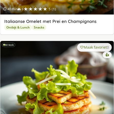
★★★★★
⏱ 40 min
👥 6
5 (1)
Italiaanse Omelet met Prei en Champignons
Ontbijt & Lunch
Snacks
AI-kok
Maak favoriet
0
👍