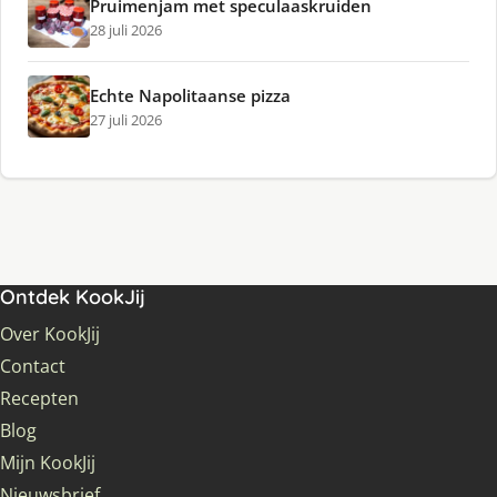
Pruimenjam met speculaaskruiden
28 juli 2026
Echte Napolitaanse pizza
27 juli 2026
Ontdek KookJij
Over KookJij
Contact
Recepten
Blog
Mijn KookJij
Nieuwsbrief