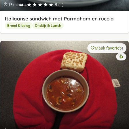
★★★★★
⏱ 15 min
👥 4
5 (1)
Italiaanse sandwich met Parmaham en rucola
Brood & beleg
Ontbijt & Lunch
Maak favoriet
4
👍