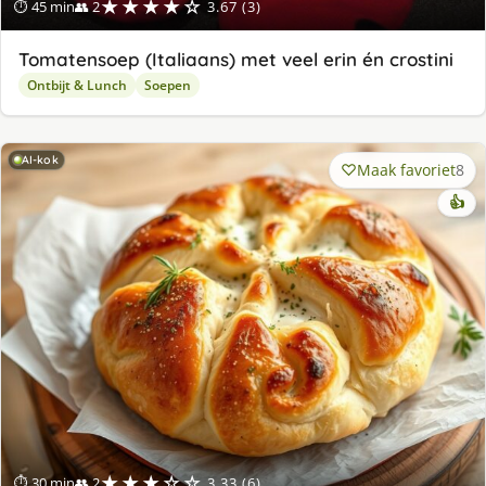
★★★★☆
⏱ 45 min
👥 2
3.67 (3)
Tomatensoep (Italiaans) met veel erin én crostini
Ontbijt & Lunch
Soepen
AI-kok
Maak favoriet
8
👍
★★★☆☆
⏱ 30 min
👥 2
3.33 (6)