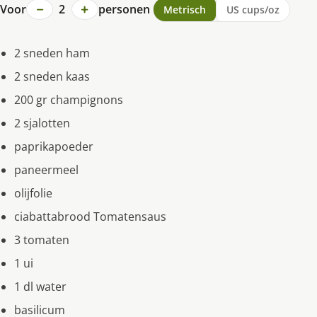
−
+
Voor
2
personen
Metrisch
US cups/oz
2 sneden ham
2 sneden kaas
200 gr champignons
2 sjalotten
paprikapoeder
paneermeel
olijfolie
ciabattabrood Tomatensaus
3 tomaten
1 ui
1 dl water
basilicum