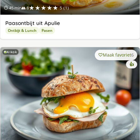
★★★★★
⏱ 45 min
👥 8
5 (1)
Paasontbijt uit Apulie
Ontbijt & Lunch
Pasen
AI-kok
Maak favoriet
6
👍