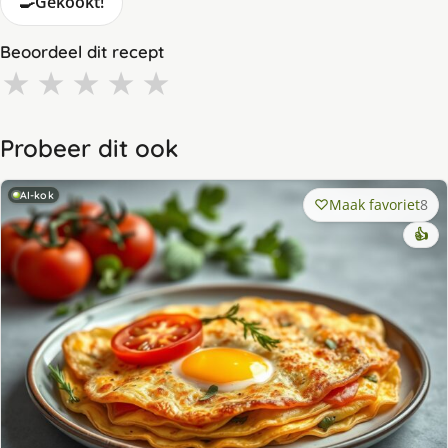
🍳
Gekookt!
Beoordeel dit recept
★
★
★
★
★
Probeer dit ook
AI-kok
Maak favoriet
8
👍