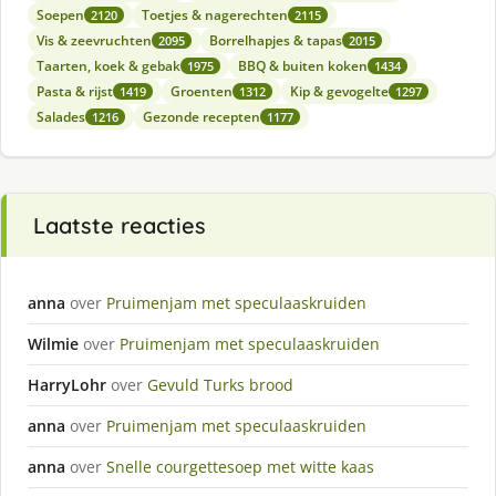
Soepen
Toetjes & nagerechten
2120
2115
Vis & zeevruchten
Borrelhapjes & tapas
2095
2015
Taarten, koek & gebak
BBQ & buiten koken
1975
1434
Pasta & rijst
Groenten
Kip & gevogelte
1419
1312
1297
Salades
Gezonde recepten
1216
1177
Laatste reacties
anna
over
Pruimenjam met speculaaskruiden
Wilmie
over
Pruimenjam met speculaaskruiden
HarryLohr
over
Gevuld Turks brood
anna
over
Pruimenjam met speculaaskruiden
anna
over
Snelle courgettesoep met witte kaas