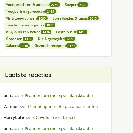
Voorgerechten & amuses
Soepen
2759
2120
Toetjes & nagerechten
2115
Vis & zeevruchten
Borrelhapjes & tapas
2095
2015
Taarten, koek & gebak
1975
BBQ & buiten koken
Pasta & rijst
1434
1419
Groenten
Kip & gevogelte
1312
1297
Salades
Gezonde recepten
1216
1177
Laatste reacties
anna
over
Pruimenjam met speculaaskruiden
Wilmie
over
Pruimenjam met speculaaskruiden
HarryLohr
over
Gevuld Turks brood
anna
over
Pruimenjam met speculaaskruiden