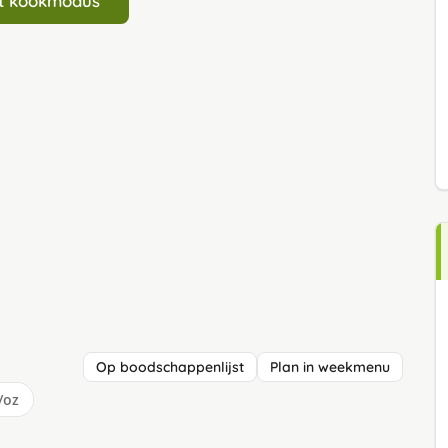
art kookmodus
Op boodschappenlijst
Plan in weekmenu
/oz