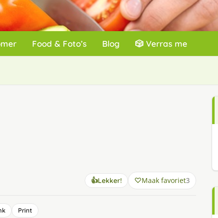
omer
Food & Foto’s
Blog
🎲 Verras me
Maak favoriet
3
👍
Lekker!
nk
Print