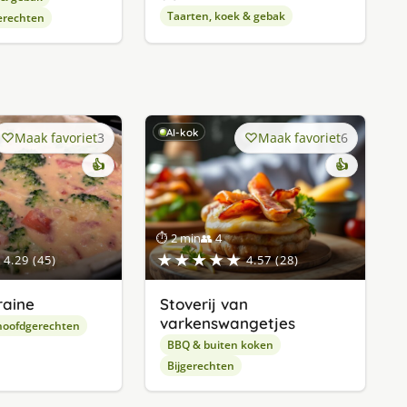
Taarten, koek & gebak
erechten
AI-kok
Maak favoriet
3
Maak favoriet
6
👍
👍
⏱ 2 min
👥 4
★★★★★
4.29 (45)
4.57 (28)
raine
Stoverij van
varkenswangetjes
hoofdgerechten
BBQ & buiten koken
Bijgerechten