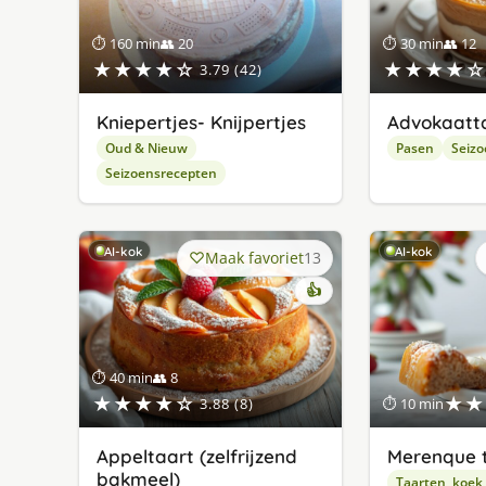
⏱ 160 min
👥 20
⏱ 30 min
👥 12
★★★★☆
★★★★☆
3.79 (42)
Kniepertjes- Knijpertjes
Advokaatt
Oud & Nieuw
Pasen
Seizo
Seizoensrecepten
AI-kok
AI-kok
Maak favoriet
13
👍
⏱ 40 min
👥 8
★★★★☆
★★
3.88 (8)
⏱ 10 min
Appeltaart (zelfrijzend
Merenque 
bakmeel)
Taarten, koek