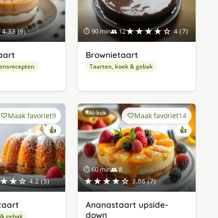
★★★★☆
4.33 (9)
⏱ 90 min
👥 12
4 (7)
aart
Brownietaart
ensrecepten
Taarten, koek & gebak
AI-kok
Maak favoriet
9
Maak favoriet
14
👍
👍
⏱ 60 min
👥 8
★★☆
★★★★☆
4.2 (5)
3.86 (7)
taart
Ananastaart upside-
down
 & gebak