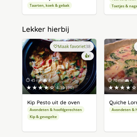
Taarten, koek & gebak
Toetjes & nag
Lekker hierbij
Maak favoriet
38
keer
👍
1
lekker
gevonden
⏱ 45 min
👥 4
⏱ 70 min
👥 4
★★★★☆
★★★★☆
4.39 (96)
Kip Pesto uit de oven
Quiche Lor
Avondeten & hoofdgerechten
Avondeten & 
Kip & gevogelte