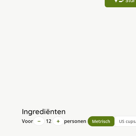
👩‍🍳 St
Ingrediënten
−
+
Voor
12
personen
Metrisch
US cups