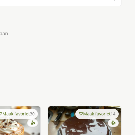
taan.
Maak favoriet
30
Maak favoriet
14
👍
👍