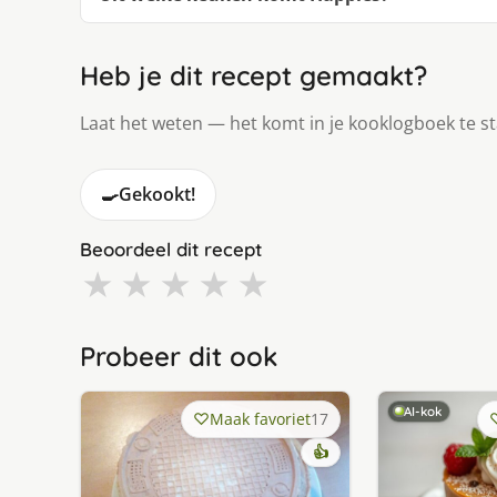
Heb je dit recept gemaakt?
Laat het weten — het komt in je kooklogboek te s
🍳
Gekookt!
Beoordeel dit recept
★
★
★
★
★
Probeer dit ook
AI-kok
Maak favoriet
17
👍