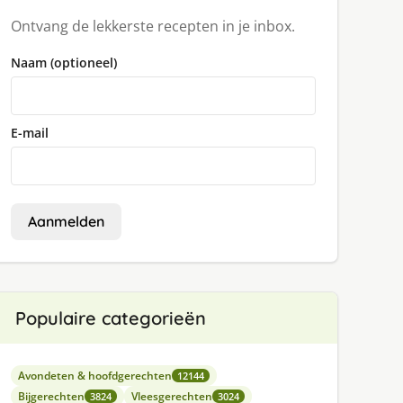
Ontvang de lekkerste recepten in je inbox.
Naam (optioneel)
E-mail
Aanmelden
Populaire categorieën
Avondeten & hoofdgerechten
12144
Bijgerechten
Vleesgerechten
3824
3024