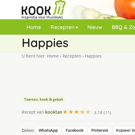
Home
Recepten
Nieuw
BBQ & Z
Happies
U bent hier:
Home
›
Recepten
›
Happies
Taarten, koek & gebak
★★★☆☆
Recept van
kooktan
3.18 (11)
Delen:
WhatsApp
Facebook
Pinterest
Kopieer li