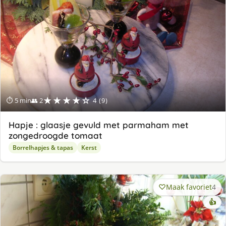
★★★★☆
⏱ 5 min
👥 2
4 (9)
Hapje : glaasje gevuld met parmaham met
zongedroogde tomaat
Borrelhapjes & tapas
Kerst
Maak favoriet
4
👍