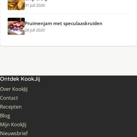
31 juli 2026
Pruimenjam met speculaaskruiden
28 juli 2026
Ontdek KookJij
Over KookJij
Contact
Recepten
Blog
Mijn KookJij
Nieuwsbrief