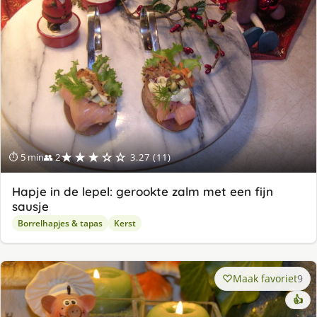
★★★☆☆
⏱ 5 min
👥 2
3.27 (11)
Hapje in de lepel: gerookte zalm met een fijn
sausje
Borrelhapjes & tapas
Kerst
Maak favoriet
9
👍