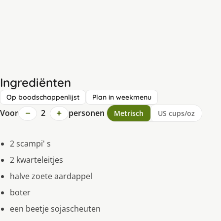
Ingrediënten
Op boodschappenlijst
Plan in weekmenu
−
+
Voor
2
personen
Metrisch
US cups/oz
2 scampi' s
2 kwarteleitjes
halve zoete aardappel
boter
een beetje sojascheuten