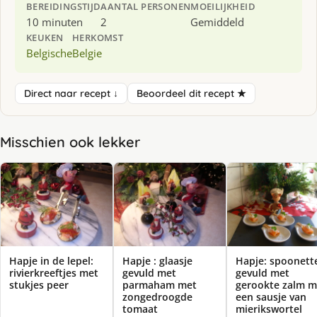
BEREIDINGSTIJD
AANTAL PERSONEN
MOEILIJKHEID
10 minuten
2
Gemiddeld
KEUKEN
HERKOMST
Belgische
Belgie
Direct naar recept ↓
Beoordeel dit recept ★
Misschien ook lekker
Hapje in de lepel:
Hapje : glaasje
Hapje: spoonett
rivierkreeftjes met
gevuld met
gevuld met
stukjes peer
parmaham met
gerookte zalm m
zongedroogde
een sausje van
tomaat
mierikswortel