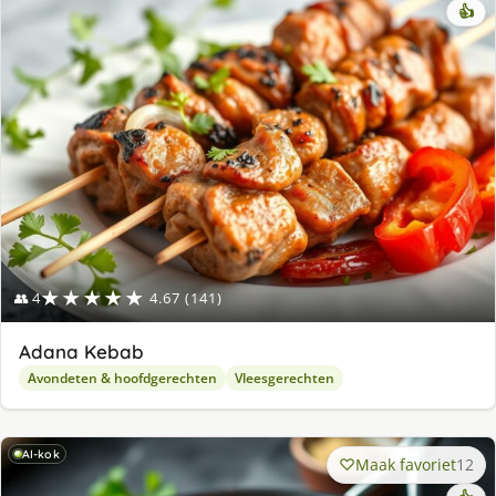
👍
★★★★★
👥 4
4.67 (141)
Adana Kebab
Avondeten & hoofdgerechten
Vleesgerechten
AI-kok
Maak favoriet
12