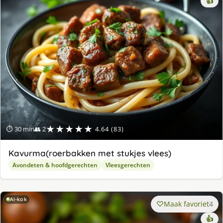
👍
★★★★★
⏱ 30 min
👥 2
4.64 (83)
Kavurma(roerbakken met stukjes vlees)
Avondeten & hoofdgerechten
Vleesgerechten
AI-kok
Maak favoriet
4
👍