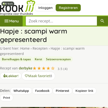
AI-kok
AI-kok
Inloggen
Registreren
Zoek een recept
Menu
Hapje : scampi warm
gepresenteerd
U bent hier:
Home
›
Recepten
›
Hapje : scampi warm
gepresenteerd
Borrelhapjes & tapas
Kerst
Seizoensrecepten
★★★★☆
Recept van
derbyke
3.5 (4)
Maak favoriet
8
👍
Lekker!
Delen:
WhatsApp
Facebook
Pinterest
Kopieer link
Print