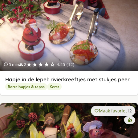
★★★★☆
⏱ 5 min
👥 2
4.25 (12)
Hapje in de lepel: rivierkreeftjes met stukjes peer
Borrelhapjes & tapas
Kerst
Maak favoriet
12
👍