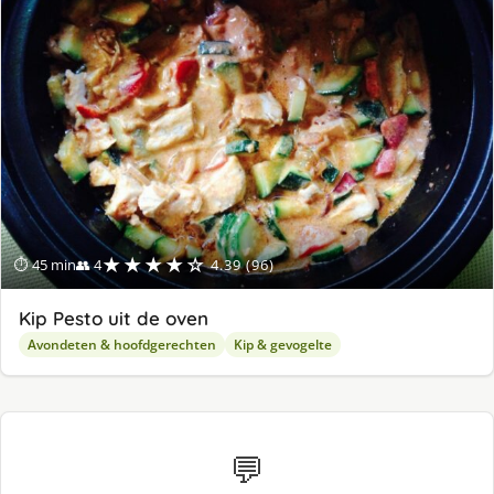
ge
★★★★☆
⏱ 45 min
👥 4
4.39 (96)
Kip Pesto uit de oven
Avondeten & hoofdgerechten
Kip & gevogelte
💬