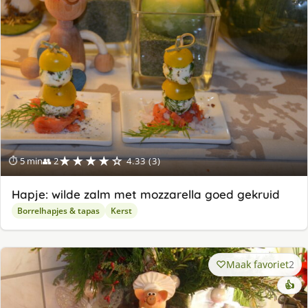
★★★★☆
⏱ 5 min
👥 2
4.33 (3)
Hapje: wilde zalm met mozzarella goed gekruid
Borrelhapjes & tapas
Kerst
Maak favoriet
2
👍