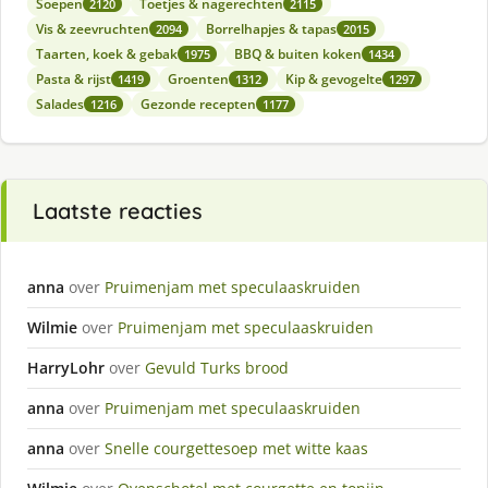
Soepen
Toetjes & nagerechten
2120
2115
Vis & zeevruchten
Borrelhapjes & tapas
2094
2015
Taarten, koek & gebak
BBQ & buiten koken
1975
1434
Pasta & rijst
Groenten
Kip & gevogelte
1419
1312
1297
Salades
Gezonde recepten
1216
1177
Laatste reacties
anna
over
Pruimenjam met speculaaskruiden
Wilmie
over
Pruimenjam met speculaaskruiden
HarryLohr
over
Gevuld Turks brood
anna
over
Pruimenjam met speculaaskruiden
anna
over
Snelle courgettesoep met witte kaas