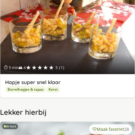
★★★★★
⏱ 5 min
👥 4
5 (1)
Hapje super snel klaar
Borrelhapjes & tapas
Kerst
Lekker hierbij
AI-kok
Maak favoriet
28