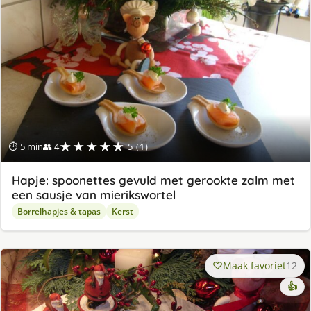
★★★★★
⏱ 5 min
👥 4
5 (1)
Hapje: spoonettes gevuld met gerookte zalm met
een sausje van mierikswortel
Borrelhapjes & tapas
Kerst
Maak favoriet
12
👍