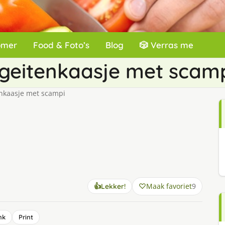
omer
Food & Foto’s
Blog
🎲 Verras me
 geitenkaasje met scam
enkaasje met scampi
Maak favoriet
9
👍
Lekker!
nk
Print