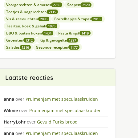
Voorgerechten & amuses
Soepen
2759
2120
Toetjes & nagerechten
2115
Vis & zeevruchten
Borrelhapjes & tapas
2095
2015
Taarten, koek & gebak
1975
BBQ & buiten koken
Pasta & rijst
1434
1419
Groenten
Kip & gevogelte
1312
1297
Salades
Gezonde recepten
1216
1177
Laatste reacties
anna
over
Pruimenjam met speculaaskruiden
Wilmie
over
Pruimenjam met speculaaskruiden
HarryLohr
over
Gevuld Turks brood
anna
over
Pruimenjam met speculaaskruiden