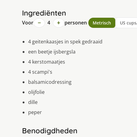
Ingrediënten
−
+
Voor
4
personen
Metrisch
US cups
4 geitenkaasjes in spek gedraaid
een beetje ijsbergsla
4 kerstomaatjes
4 scampi's
balsamicodressing
olijfolie
dille
peper
Benodigdheden