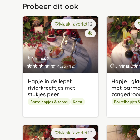
Probeer dit ook
Maak favoriet
12
👍
⏱ 5 min
👥 2
★★★★☆
★
4.25 (12)
⏱ 5 min
👥 2
Hapje in de lepel:
Hapje : gl
rivierkreeftjes met
met parm
stukjes peer
zongedroo
Borrelhapjes & tapas
Kerst
Borrelhapjes 
Maak favoriet
12