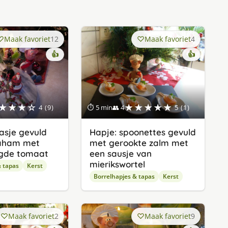
Maak favoriet
12
Maak favoriet
4
👍
👍
★★★☆
★★★★★
4 (9)
⏱ 5 min
👥 4
5 (1)
aasje gevuld
Hapje: spoonettes gevuld
aham met
met gerookte zalm met
gde tomaat
een sausje van
mierikswortel
& tapas
Kerst
Borrelhapjes & tapas
Kerst
Maak favoriet
2
Maak favoriet
9