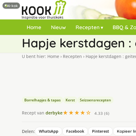
AI-kok
Home
Nieuw
Recepten
BBQ & Z
Hapje kerstdagen :
U bent hier:
Home
›
Recepten
›
Hapje kerstdagen : geit
Borrelhapjes & tapas
Kerst
Seizoensrecepten
★★★★☆
Recept van
derbyke
4.33 (6)
Delen:
WhatsApp
Facebook
Pinterest
Kopieer li