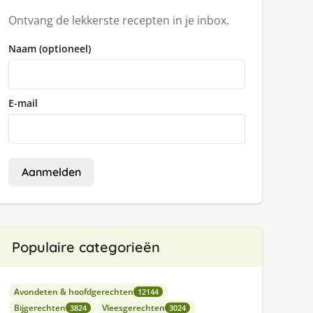
Ontvang de lekkerste recepten in je inbox.
Naam (optioneel)
E-mail
Aanmelden
Populaire categorieën
Avondeten & hoofdgerechten
12144
Bijgerechten
Vleesgerechten
3824
3024