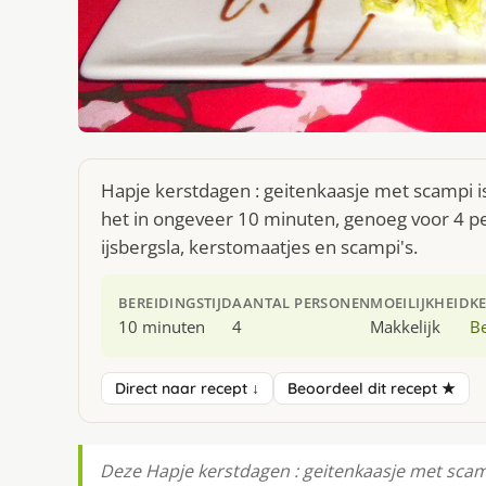
Hapje kerstdagen : geitenkaasje met scampi i
het in ongeveer 10 minuten, genoeg voor 4 pe
ijsbergsla, kerstomaatjes en scampi's.
BEREIDINGSTIJD
AANTAL PERSONEN
MOEILIJKHEID
K
10 minuten
4
Makkelijk
Be
Direct naar recept ↓
Beoordeel dit recept ★
Deze Hapje kerstdagen : geitenkaasje met scam