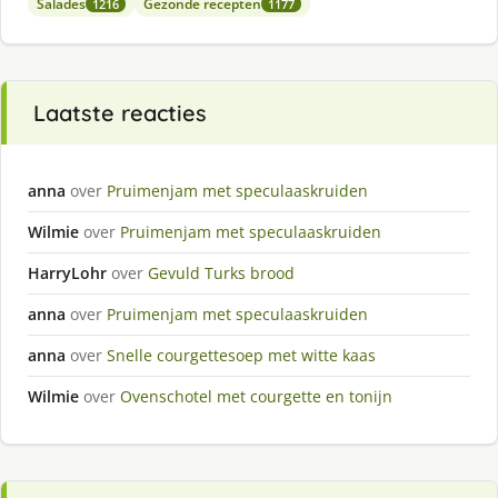
Salades
Gezonde recepten
1216
1177
Laatste reacties
anna
over
Pruimenjam met speculaaskruiden
Wilmie
over
Pruimenjam met speculaaskruiden
HarryLohr
over
Gevuld Turks brood
anna
over
Pruimenjam met speculaaskruiden
anna
over
Snelle courgettesoep met witte kaas
Wilmie
over
Ovenschotel met courgette en tonijn