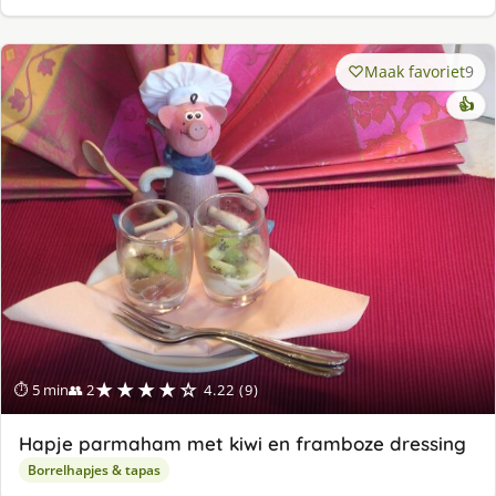
Maak favoriet
9
👍
★★★★☆
⏱ 5 min
👥 2
4.22 (9)
Hapje parmaham met kiwi en framboze dressing
Borrelhapjes & tapas