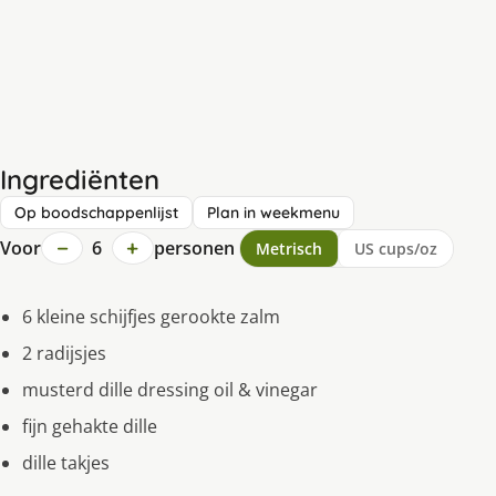
Ingrediënten
Op boodschappenlijst
Plan in weekmenu
−
+
Voor
6
personen
Metrisch
US cups/oz
6 kleine schijfjes gerookte zalm
2 radijsjes
musterd dille dressing oil & vinegar
fijn gehakte dille
dille takjes