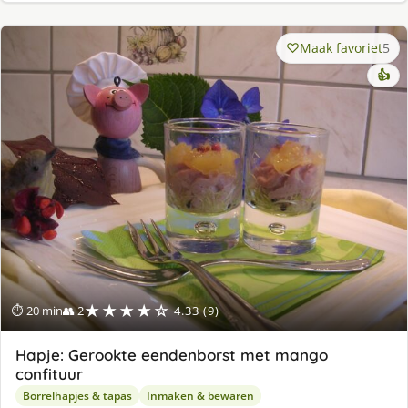
Maak favoriet
5
👍
★★★★☆
⏱ 20 min
👥 2
4.33 (9)
Hapje: Gerookte eendenborst met mango
confituur
Borrelhapjes & tapas
Inmaken & bewaren