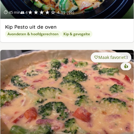
★★★★☆
⏱ 45 min
👥 4
4.39 (96)
Kip Pesto uit de oven
Avondeten & hoofdgerechten
Kip & gevogelte
Maak favoriet
3
👍