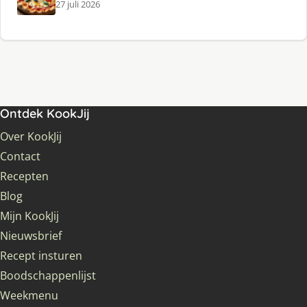
27 juli 2026
Ontdek KookJij
Over KookJij
Contact
Recepten
Blog
Mijn KookJij
Nieuwsbrief
Recept insturen
Boodschappenlijst
Weekmenu