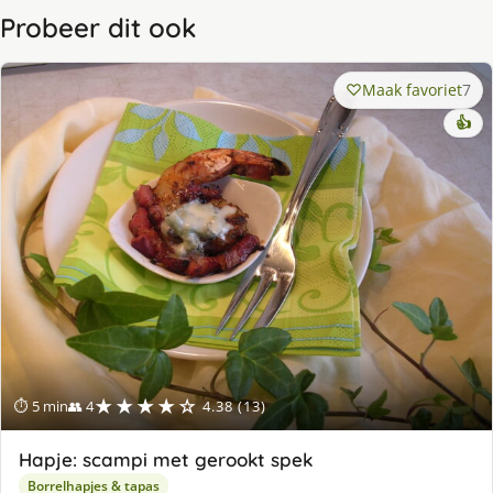
Probeer dit ook
Maak favoriet
7
👍
★★★★☆
⏱ 5 min
👥 4
4.38 (13)
Hapje: scampi met gerookt spek
Borrelhapjes & tapas