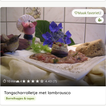
Maak favoriet
2
👍
★★★★☆
⏱ 10 min
👥 4
4.43 (7)
Tongscharrolletje met lambrousco
Borrelhapjes & tapas