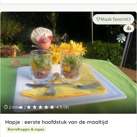
Maak favoriet
3
👍
★★★★★
⏱ 2 min
👥 2
4.5 (8)
Hapje : eerste hoofdstuk van de maaltijd
Borrelhapjes & tapas