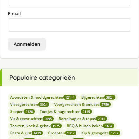
E-mail
Aanmelden
Populaire categorieën
Avondeten & hoofdgerechten
Bijgerechten
12144
3824
Vleesgerechten
Voorgerechten & amuses
3024
2759
Soepen
Toetjes & nagerechten
2120
2115
Vis & zeevruchten
Borrelhapjes & tapas
2095
2015
Taarten, koek & gebak
BBQ & buiten koken
1975
1434
Pasta & rijst
Groenten
Kip & gevogelte
1419
1312
1297