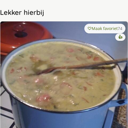
Lekker hierbij
Maak favoriet
74
👍