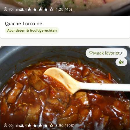
★★★★☆
⏱ 70 min
👥 4
4.29 (45)
Quiche Lorraine
Avondeten & hoofdgerechten
Maak favoriet
91
ke
👍
1
lek
ge
★★★★☆
⏱ 60 min
👥 4
3.96 (108)