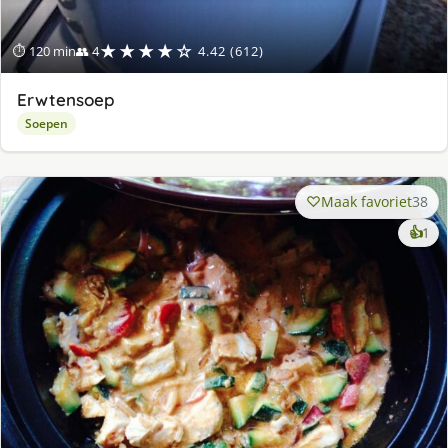
★★★★☆
⏱ 120 min
👥 4
4.42 (612)
Erwtensoep
Soepen
Maak favoriet
38
ke
👍
1
lek
ge