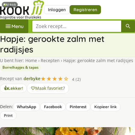
AI-kok
Inloggen
Registreren
Zoek een recept
Menu
Hapje: gerookte zalm met
radijsjes
U bent hier:
Home
›
Recepten
›
Hapje: gerookte zalm met radijsjes
Borrelhapjes & tapas
★★★★☆
Recept van
derbyke
4 (2)
Maak favoriet
7
👍
Lekker!
Delen:
WhatsApp
Facebook
Pinterest
Kopieer link
Print