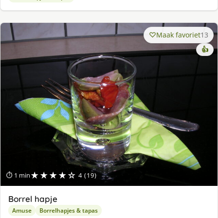
Maak favoriet
13
👍
★★★★☆
⏱ 1 min
4 (19)
Borrel hapje
Amuse
Borrelhapjes & tapas