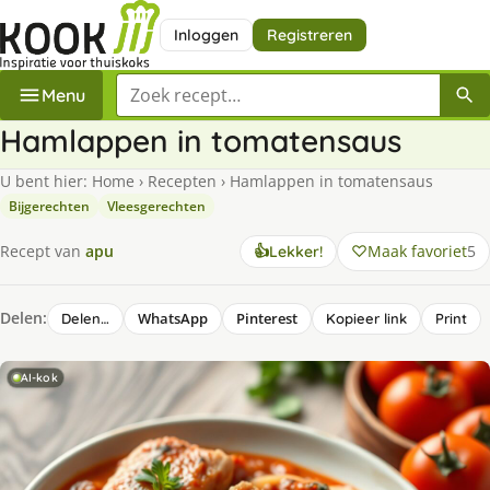
Inloggen
Registreren
Zoek een recept
Menu
Hamlappen in tomatensaus
U bent hier:
Home
›
Recepten
›
Hamlappen in tomatensaus
Bijgerechten
Vleesgerechten
Maak favoriet
5
Recept van
apu
👍
Lekker!
Delen:
WhatsApp
Pinterest
Delen…
Kopieer link
Print
AI-kok