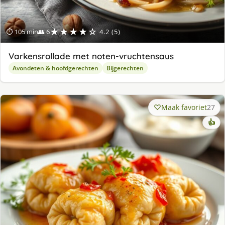
★★★★☆
⏱ 105 min
👥 6
4.2 (5)
Varkensrollade met noten-vruchtensaus
Avondeten & hoofdgerechten
Bijgerechten
Maak favoriet
27
👍