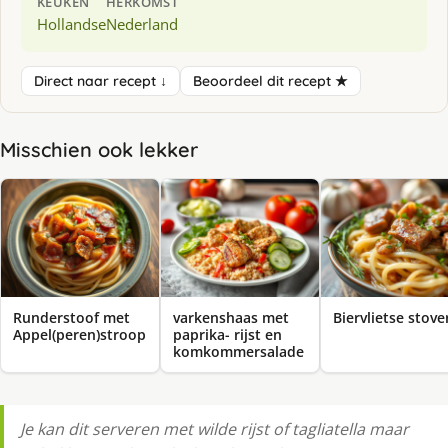
KEUKEN
HERKOMST
Hollandse
Nederland
Direct naar recept ↓
Beoordeel dit recept ★
Misschien ook lekker
Runderstoof met
varkenshaas met
Biervlietse stover
Appel(peren)stroop
paprika- rijst en
komkommersalade
Je kan dit serveren met wilde rijst of tagliatella maar