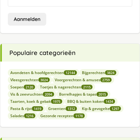
Aanmelden
Populaire categorieën
Avondeten & hoofdgerechten
Bijgerechten
12144
3824
Vleesgerechten
Voorgerechten & amuses
3024
2759
Soepen
Toetjes & nagerechten
2120
2115
Vis & zeevruchten
Borrelhapjes & tapas
2094
2015
Taarten, koek & gebak
BBQ & buiten koken
1975
1434
Pasta & rijst
Groenten
Kip & gevogelte
1419
1312
1297
Salades
Gezonde recepten
1216
1178