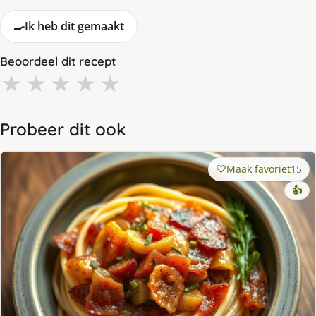
🍳
Ik heb dit gemaakt
Beoordeel dit recept
★
★
★
★
★
Probeer dit ook
Maak favoriet
15
👍