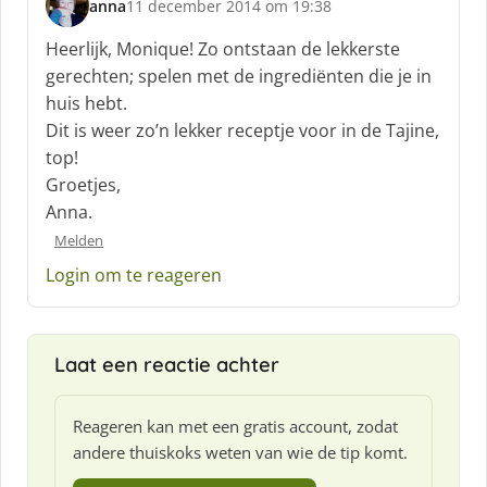
anna
11 december 2014 om 19:38
s
c
Heerlijk, Monique! Zo ontstaan de lekkerste
h
gerechten; spelen met de ingrediënten die je in
r
huis hebt.
e
Dit is weer zo’n lekker receptje voor in de Tajine,
e
f
top!
:
Groetjes,
Anna.
Melden
Login om te reageren
Laat een reactie achter
Reageren kan met een gratis account, zodat
andere thuiskoks weten van wie de tip komt.