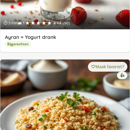
★★★★★
⏱ 5 min
👥 1
4.64 (90)
Ayran = Yogurt drank
Bijgerechten
Maak favoriet
7
👍