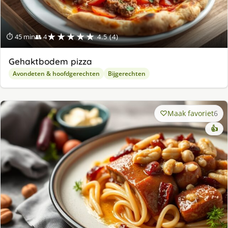
★★★★★
⏱ 45 min
👥 4
4.5 (4)
Gehaktbodem pizza
Avondeten & hoofdgerechten
Bijgerechten
Maak favoriet
6
👍