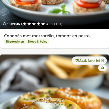
★★★★★
⏱ 15 min
👥 4
4.65 (101)
Canapés met mozzarella, tomaat en pesto
Bijgerechten
Brood & beleg
Maak favoriet
19
👍