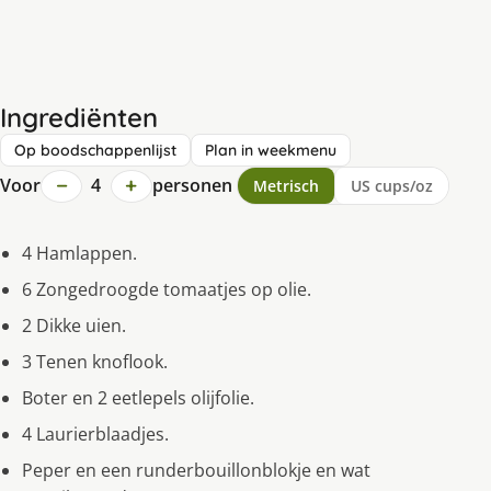
Ingrediënten
Op boodschappenlijst
Plan in weekmenu
−
+
Voor
4
personen
Metrisch
US cups/oz
4 Hamlappen.
6 Zongedroogde tomaatjes op olie.
2 Dikke uien.
3 Tenen knoflook.
Boter en 2 eetlepels olijfolie.
4 Laurierblaadjes.
Peper en een runderbouillonblokje en wat