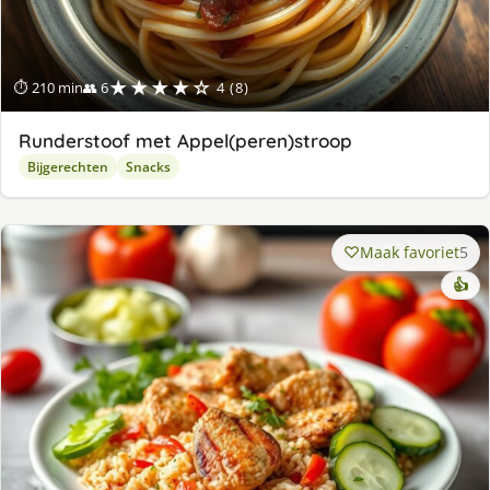
★★★★☆
⏱ 210 min
👥 6
4 (8)
Runderstoof met Appel(peren)stroop
Bijgerechten
Snacks
Maak favoriet
5
👍