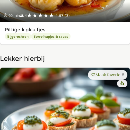
★★★★★
⏱ 60 min
👥 4
4.67 (3)
Pittige kipkluifjes
Bijgerechten
Borrelhapjes & tapas
Lekker hierbij
Maak favoriet
8
👍