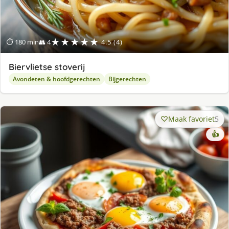
★★★★★
⏱ 180 min
👥 4
4.5 (4)
Biervlietse stoverij
Avondeten & hoofdgerechten
Bijgerechten
Maak favoriet
5
👍