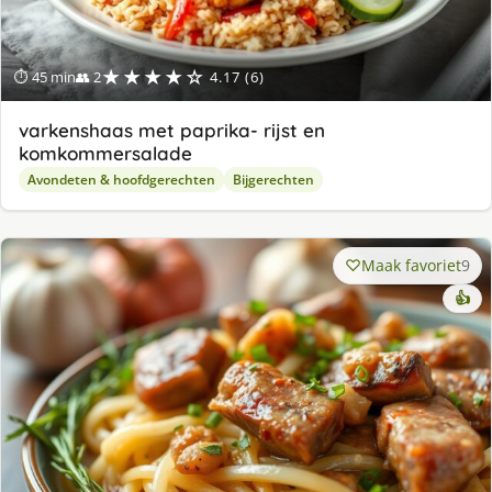
★★★★☆
⏱ 45 min
👥 2
4.17 (6)
varkenshaas met paprika- rijst en
komkommersalade
Avondeten & hoofdgerechten
Bijgerechten
Maak favoriet
9
👍