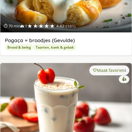
★★★★★
⏱ 70 min
👥 1
4.62 (101)
Pogaça = broodjes (Gevulde)
Brood & beleg
Taarten, koek & gebak
Maak favoriet
4
👍