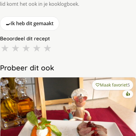
lid komt het ook in je kooklogboek.
🍳
Ik heb dit gemaakt
Beoordeel dit recept
★
★
★
★
★
Probeer dit ook
Maak favoriet
5
👍