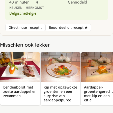
40 minuten
4
Gemiddeld
KEUKEN
HERKOMST
Belgische
Belgie
Direct naar recept ↓
Beoordeel dit recept ★
Misschien ook lekker
Eendenborst met
Kip met opgewokte
Aardappel-
zoete aardappel en
groenten en een
groentengerecht
zwammen
surprise van
met kip en een
aardappelpuree
eitje