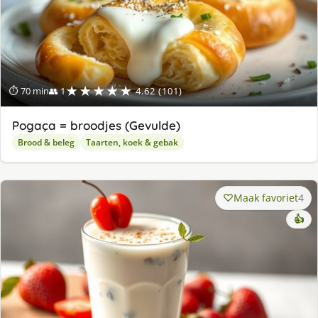
★★★★★
⏱ 70 min
👥 1
4.62 (101)
Pogaça = broodjes (Gevulde)
Brood & beleg
Taarten, koek & gebak
Maak favoriet
4
👍