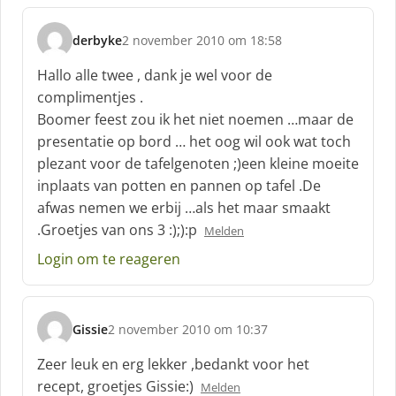
derbyke
2 november 2010 om 18:58
s
c
Hallo alle twee , dank je wel voor de
h
complimentjes .
r
Boomer feest zou ik het niet noemen …maar de
e
presentatie op bord … het oog wil ook wat toch
e
f
plezant voor de tafelgenoten ;)een kleine moeite
:
inplaats van potten en pannen op tafel .De
afwas nemen we erbij …als het maar smaakt
.Groetjes van ons 3 :);):p
Melden
Login om te reageren
Gissie
2 november 2010 om 10:37
s
c
Zeer leuk en erg lekker ,bedankt voor het
h
recept, groetjes Gissie:)
Melden
r