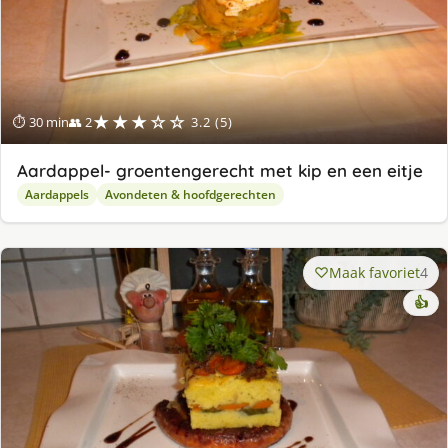
★★★☆☆
⏱ 30 min
👥 2
3.2 (5)
Aardappel- groentengerecht met kip en een eitje
Aardappels
Avondeten & hoofdgerechten
Maak favoriet
4
👍