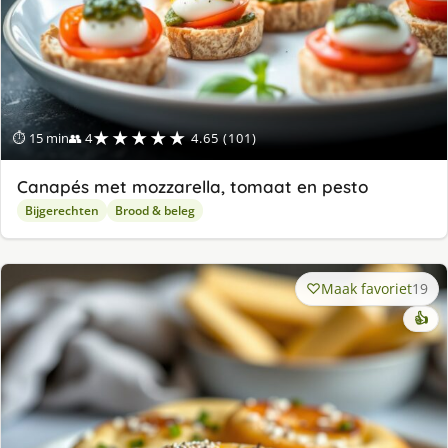
★★★★★
⏱ 15 min
👥 4
4.65 (101)
Canapés met mozzarella, tomaat en pesto
Bijgerechten
Brood & beleg
Maak favoriet
19
👍