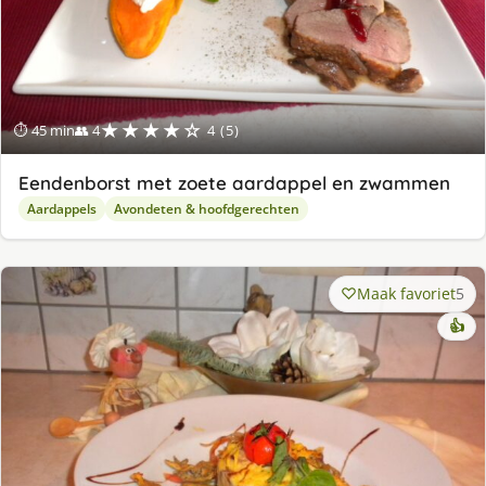
★★★★☆
⏱ 45 min
👥 4
4 (5)
Eendenborst met zoete aardappel en zwammen
Aardappels
Avondeten & hoofdgerechten
Maak favoriet
5
👍