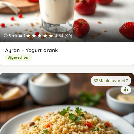
★★★★★
⏱ 5 min
👥 1
4.64 (90)
Ayran = Yogurt drank
Bijgerechten
Maak favoriet
7
👍