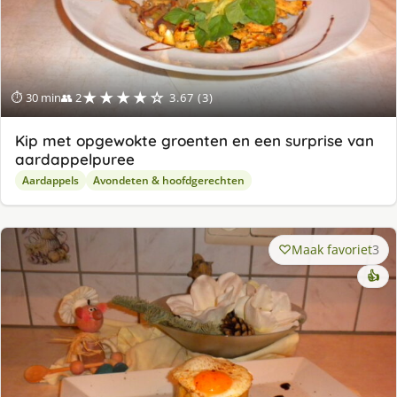
★★★★☆
⏱ 30 min
👥 2
3.67 (3)
Kip met opgewokte groenten en een surprise van
aardappelpuree
Aardappels
Avondeten & hoofdgerechten
Maak favoriet
3
👍