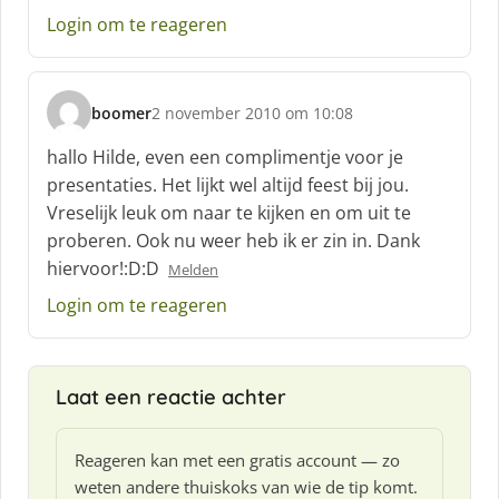
e
Login om te reageren
e
f
:
boomer
2 november 2010 om 10:08
s
c
hallo Hilde, even een complimentje voor je
h
presentaties. Het lijkt wel altijd feest bij jou.
r
Vreselijk leuk om naar te kijken en om uit te
e
proberen. Ook nu weer heb ik er zin in. Dank
e
f
hiervoor!:D:D
Melden
:
Login om te reageren
Laat een reactie achter
Reageren kan met een gratis account — zo
weten andere thuiskoks van wie de tip komt.