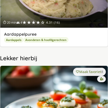
★★★★☆
⏱ 20 min
👥 4
4.31 (16)
Aardappelpuree
Aardappels
Avondeten & hoofdgerechten
Lekker hierbij
Maak favoriet
8
👍