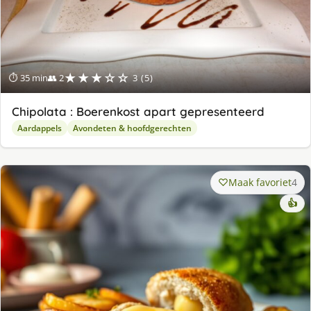
★★★☆☆
⏱ 35 min
👥 2
3 (5)
Chipolata : Boerenkost apart gepresenteerd
Aardappels
Avondeten & hoofdgerechten
Maak favoriet
4
👍