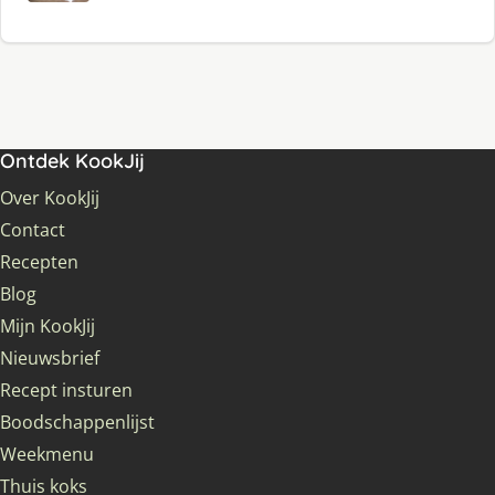
Ontdek KookJij
Over KookJij
Contact
Recepten
Blog
Mijn KookJij
Nieuwsbrief
Recept insturen
Boodschappenlijst
Weekmenu
Thuis koks