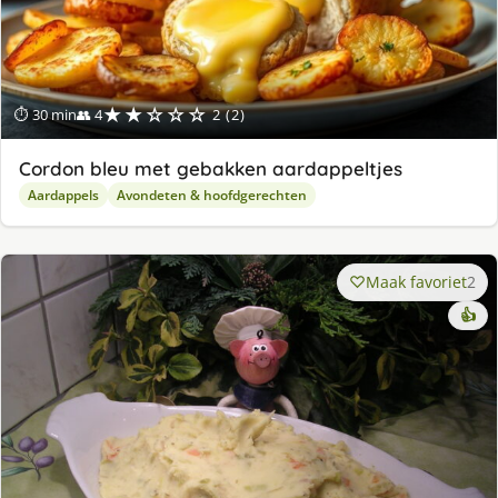
★★☆☆☆
⏱ 30 min
👥 4
2 (2)
Cordon bleu met gebakken aardappeltjes
Aardappels
Avondeten & hoofdgerechten
Maak favoriet
2
👍