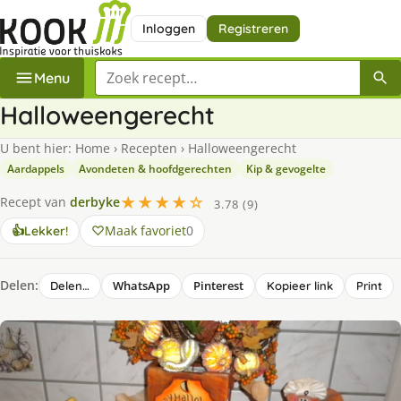
Inloggen
Registreren
Zoek een recept
Menu
Halloweengerecht
U bent hier:
Home
›
Recepten
›
Halloweengerecht
Aardappels
Avondeten & hoofdgerechten
Kip & gevogelte
★★★★☆
Recept van
derbyke
3.78 (9)
Maak favoriet
0
👍
Lekker!
Delen:
WhatsApp
Pinterest
Delen…
Kopieer link
Print