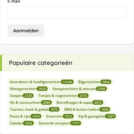
E-mail
Aanmelden
Populaire categorieën
Avondeten & hoofdgerechten
Bijgerechten
12144
3824
Vleesgerechten
Voorgerechten & amuses
3024
2759
Soepen
Toetjes & nagerechten
2120
2115
Vis & zeevruchten
Borrelhapjes & tapas
2094
2015
Taarten, koek & gebak
BBQ & buiten koken
1975
1434
Pasta & rijst
Groenten
Kip & gevogelte
1419
1312
1297
Salades
Gezonde recepten
1216
1177