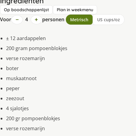
Ingrediënten
Op boodschappenlijst
Plan in weekmenu
−
+
Voor
4
personen
Metrisch
US cups/oz
± 12 aardappelen
200 gram pompoenblokjes
verse rozemarijn
boter
muskaatnoot
peper
zeezout
4 sjalotjes
200 gr pompoenblokjes
verse rozemarijn