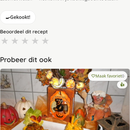
🍳
Gekookt!
Beoordeel dit recept
★
★
★
★
★
Probeer dit ook
Maak favoriet
0
👍