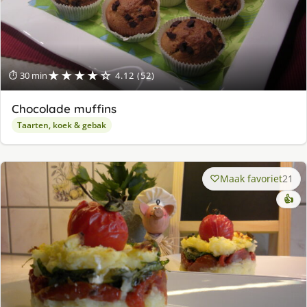
★★★★☆
⏱ 30 min
4.12 (52)
Chocolade muffins
Taarten, koek & gebak
Maak favoriet
21
👍