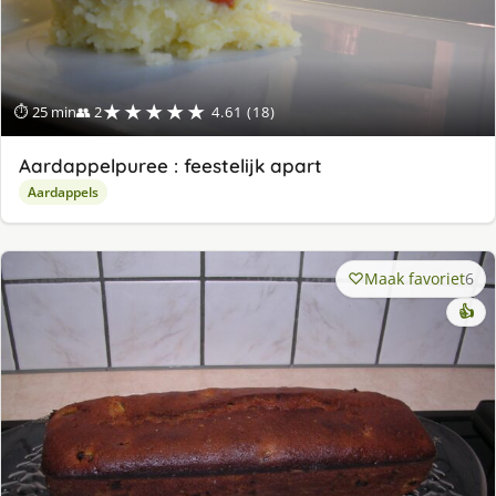
★★★★★
⏱ 25 min
👥 2
4.61 (18)
Aardappelpuree : feestelijk apart
Aardappels
Maak favoriet
6
👍