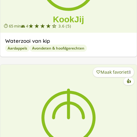
★★★★☆
⏱ 65 min
👥 4
3.6 (5)
Waterzooi van kip
Aardappels
Avondeten & hoofdgerechten
Maak favoriet
8
👍