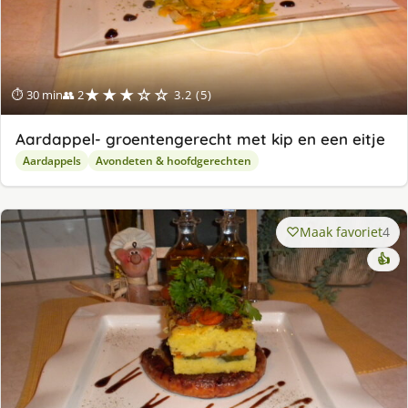
★★★☆☆
⏱ 30 min
👥 2
3.2 (5)
Aardappel- groentengerecht met kip en een eitje
Aardappels
Avondeten & hoofdgerechten
Maak favoriet
4
👍