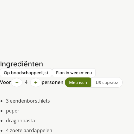
Ingrediënten
Op boodschappenlijst
Plan in weekmenu
−
+
Voor
4
personen
Metrisch
US cups/oz
3 eendenborstfilets
peper
dragonpasta
4 zoete aardappelen