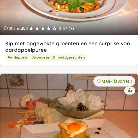
★★★★☆
⏱ 30 min
👥 2
3.67 (3)
Kip met opgewokte groenten en een surprise van
aardappelpuree
Aardappels
Avondeten & hoofdgerechten
Maak favoriet
3
👍