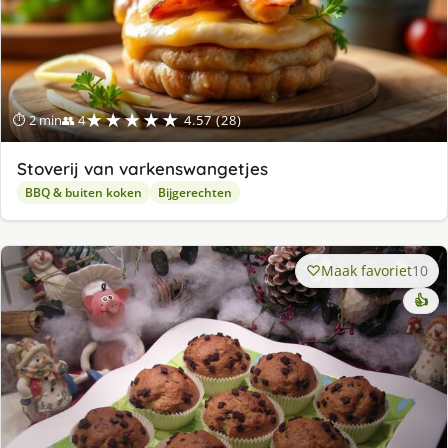
★★★★★
⏱ 2 min
👥 4
4.57 (28)
Stoverij van varkenswangetjes
BBQ & buiten koken
Bijgerechten
Maak favoriet
10
👍