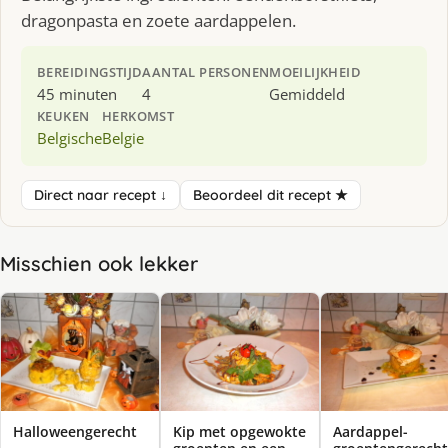
dragonpasta en zoete aardappelen.
BEREIDINGSTIJD
AANTAL PERSONEN
MOEILIJKHEID
45 minuten
4
Gemiddeld
KEUKEN
HERKOMST
Belgische
Belgie
Direct naar recept ↓
Beoordeel dit recept ★
Misschien ook lekker
Halloweengerecht
Kip met opgewokte
Aardappel-