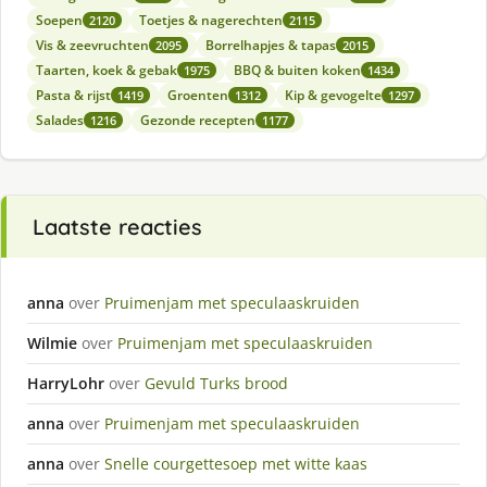
Soepen
Toetjes & nagerechten
2120
2115
Vis & zeevruchten
Borrelhapjes & tapas
2095
2015
Taarten, koek & gebak
BBQ & buiten koken
1975
1434
Pasta & rijst
Groenten
Kip & gevogelte
1419
1312
1297
Salades
Gezonde recepten
1216
1177
Laatste reacties
anna
over
Pruimenjam met speculaaskruiden
Wilmie
over
Pruimenjam met speculaaskruiden
HarryLohr
over
Gevuld Turks brood
anna
over
Pruimenjam met speculaaskruiden
anna
over
Snelle courgettesoep met witte kaas