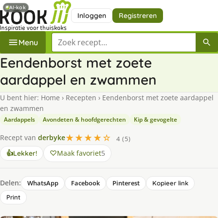
AI-kok
Inloggen
Registreren
Zoek een recept
Menu
Eendenborst met zoete
aardappel en zwammen
U bent hier:
Home
›
Recepten
›
Eendenborst met zoete aardappel
en zwammen
Aardappels
Avondeten & hoofdgerechten
Kip & gevogelte
★★★★☆
Recept van
derbyke
4 (5)
Maak favoriet
5
👍
Lekker!
Delen:
WhatsApp
Facebook
Pinterest
Kopieer link
Print