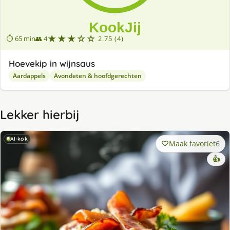
★★★☆☆
⏱ 65 min
👥 4
2.75 (4)
Hoevekip in wijnsaus
Aardappels
Avondeten & hoofdgerechten
Lekker hierbij
AI-kok
Maak favoriet
6
👍