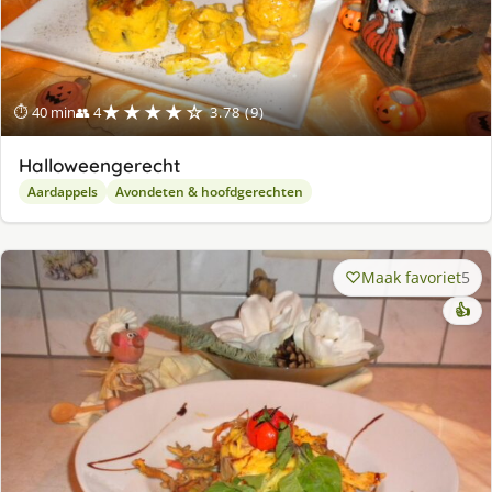
★★★★☆
⏱ 40 min
👥 4
3.78 (9)
Halloweengerecht
Aardappels
Avondeten & hoofdgerechten
Maak favoriet
5
👍