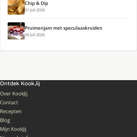
Chip & Dip
31 juli 2026
Pruimenjam met speculaaskruiden
28 juli 2026
Ontdek KookJij
Over KookJij
Contact
Recepten
Blog
Mijn KookJij