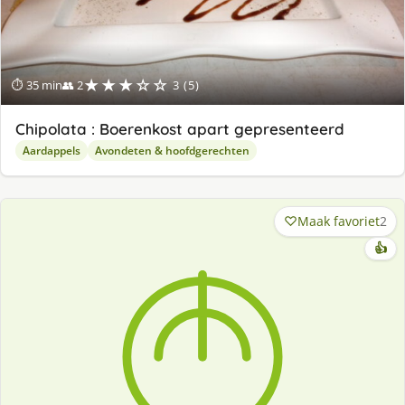
★★★☆☆
⏱ 35 min
👥 2
3 (5)
Chipolata : Boerenkost apart gepresenteerd
Aardappels
Avondeten & hoofdgerechten
Maak favoriet
2
👍