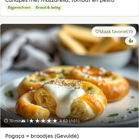
Bijgerechten
Brood & beleg
Maak favoriet
19
👍
★★★★★
⏱ 70 min
👥 1
4.62 (101)
Pogaça = broodjes (Gevulde)