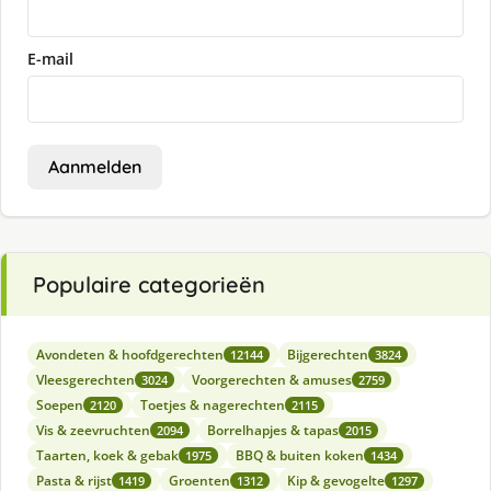
E-mail
Aanmelden
Populaire categorieën
Avondeten & hoofdgerechten
Bijgerechten
12144
3824
Vleesgerechten
Voorgerechten & amuses
3024
2759
Soepen
Toetjes & nagerechten
2120
2115
Vis & zeevruchten
Borrelhapjes & tapas
2094
2015
Taarten, koek & gebak
BBQ & buiten koken
1975
1434
Pasta & rijst
Groenten
Kip & gevogelte
1419
1312
1297