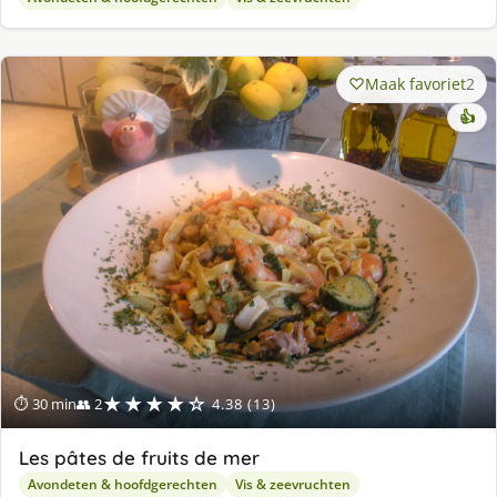
Maak favoriet
2
👍
★★★★☆
⏱ 30 min
👥 2
4.38 (13)
Les pâtes de fruits de mer
Avondeten & hoofdgerechten
Vis & zeevruchten