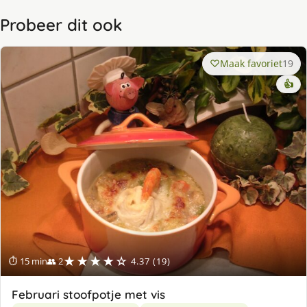
Probeer dit ook
Maak favoriet
19
👍
★★★★☆
⏱ 15 min
👥 2
4.37 (19)
Februari stoofpotje met vis