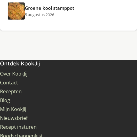
Groene kool stamppot
5 augustus 2026
Ontdek KookJij
Over KookJij
Contact
Recepten
Blog
Mijn KookJij
Nieuwsbrief
Recept insturen
Boodschappenlijst