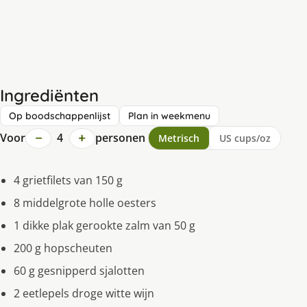
Ingrediënten
Op boodschappenlijst
Plan in weekmenu
−
+
Voor
4
personen
Metrisch
US cups/oz
4 grietfilets van 150 g
8 middelgrote holle oesters
1 dikke plak gerookte zalm van 50 g
200 g hopscheuten
60 g gesnipperd sjalotten
2 eetlepels droge witte wijn