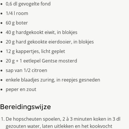
0,6 dl gevogelte fond
1/4 l room
60 g boter
40 g hardgekookt eiwit, in blokjes
20 g hard gekookte eierdooier, in blokjes
12 g kappertjes, licht geplet
20 g + 1 eetlepel Gentse mosterd
sap van 1/2 citroen
enkele blaadjes zuring, in reepjes gesneden
peper en zout
Bereidingswijze
De hopscheuten spoelen, 2 à 3 minuten koken in 3 dl
gezouten water, laten uitlekken en het kookvocht