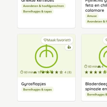
Griekse keftedes
Pijlinktvis
feta en chi
Avondeten & hoofdgerechten
calamare
Borrelhapjes & tapas
Amuse
Avondeten & 
Maak favoriet
9
👍
⏱ 60 min
👥 4
★★★★☆
★★★★☆
⏱ 60 min
👥 10
4 (8)
Gyrosflapjes
Bladerdeeg
spinazie e
Borrelhapjes & tapas
Borrelhapjes 