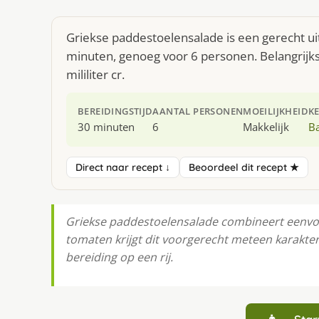
Griekse paddestoelensalade is een gerecht ui
minuten, genoeg voor 6 personen. Belangrijk
mililiter cr.
BEREIDINGSTIJD
AANTAL PERSONEN
MOEILIJKHEID
K
30 minuten
6
Makkelijk
B
Direct naar recept ↓
Beoordeel dit recept ★
Griekse paddestoelensalade combineert eenv
tomaten krijgt dit voorgerecht meteen karakter.
bereiding op een rij.