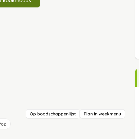
art kookmodus
Op boodschappenlijst
Plan in weekmenu
/oz