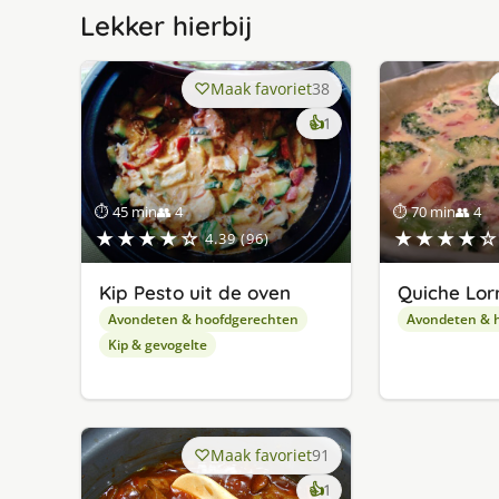
Lekker hierbij
Maak favoriet
38
keer
👍
1
lekker
gevonden
⏱ 45 min
👥 4
⏱ 70 min
👥 4
★★★★☆
★★★★☆
4.39 (96)
Kip Pesto uit de oven
Quiche Lor
Avondeten & hoofdgerechten
Avondeten & 
Kip & gevogelte
Maak favoriet
91
keer
👍
1