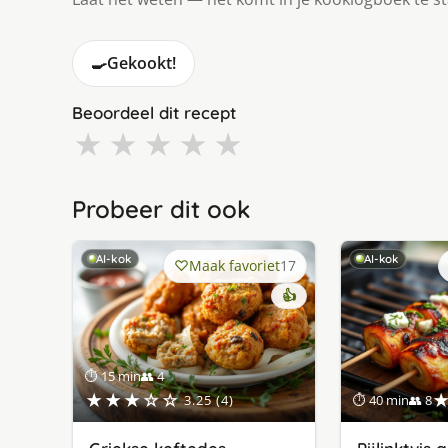
🍳
Gekookt!
Beoordeel dit recept
★
★
★
★
★
Probeer dit ook
AI-kok
AI-kok
Maak favoriet
17
👍
⏱ 15 min
👥 4
★★★☆☆
3.25 (4)
⏱ 40 min
👥 8