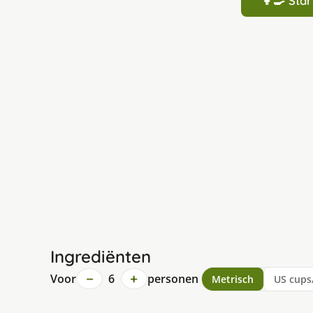
👩‍🍳 St
Ingrediënten
−
+
Voor
6
personen
Metrisch
US cups