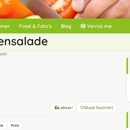
omer
Food & Foto’s
Blog
🎲 Verras me
ensalade
lade
Maak favoriet
4
👍
Lekker!
nk
Print