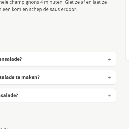
hele champignons 4 minuten. Giet ze af en laat ze
in een kom en schep de saus erdoor.
lensalade?
nsalade te maken?
nsalade?
taan.