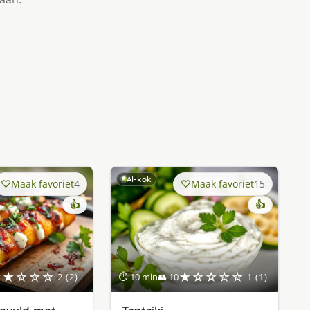
AI-kok
Maak favoriet
4
Maak favoriet
15
👍
👍
★★☆☆☆
★☆☆☆☆
2 (2)
⏱ 10 min
👥 10
1 (1)