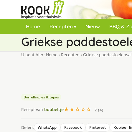
Home
Recepten
Nieuw
BBQ & Z
Griekse paddestoel
U bent hier:
Home
›
Recepten
›
Griekse paddestoelensa
Borrelhapjes & tapas
★★☆☆☆
Recept van
bobbeltje
2 (4)
Delen:
WhatsApp
Facebook
Pinterest
Kopieer li