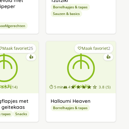
 gevuld met
Tzatziki
lipeper
Borrelhapjes & tapas
Sauzen & basics
hoofdgerechten
Maak favoriet
25
Maak favoriet
2
👍
👍
★★★★☆
3.57 (14)
⏱ 5 min
👥 4
3.8 (5)
flapjes met
Halloumi Heaven
n geitekaas
Borrelhapjes & tapas
& tapas
Snacks