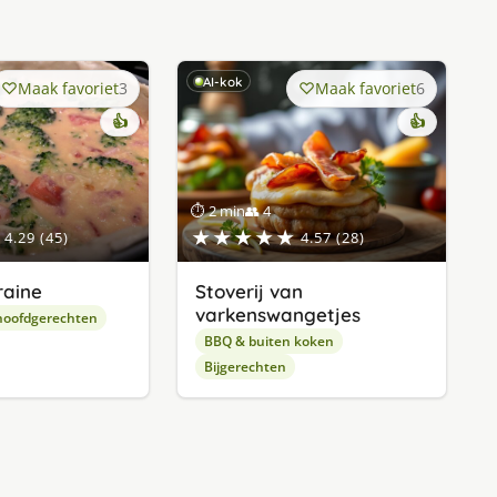
AI-kok
Maak favoriet
3
Maak favoriet
6
👍
👍
⏱ 2 min
👥 4
★★★★★
4.29 (45)
4.57 (28)
raine
Stoverij van
varkenswangetjes
hoofdgerechten
BBQ & buiten koken
Bijgerechten