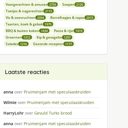
Voorgerechten & amuses
Soepen
2759
2120
Toetjes & nagerechten
2115
Vis & zeevruchten
Borrelhapjes & tapas
2094
2015
Taarten, koek & gebak
1975
BBQ & buiten koken
Pasta & rijst
1434
1419
Groenten
Kip & gevogelte
1312
1297
Salades
Gezonde recepten
1216
1177
Laatste reacties
anna
over
Pruimenjam met speculaaskruiden
Wilmie
over
Pruimenjam met speculaaskruiden
HarryLohr
over
Gevuld Turks brood
anna
over
Pruimenjam met speculaaskruiden