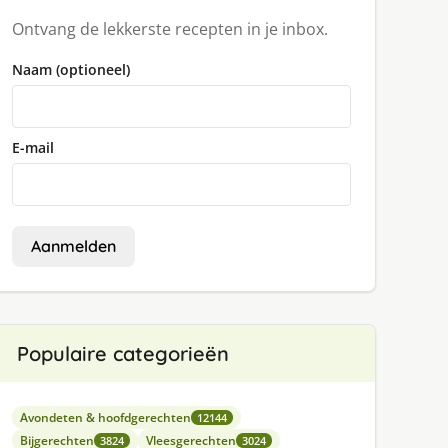
Ontvang de lekkerste recepten in je inbox.
Naam (optioneel)
E-mail
Aanmelden
Populaire categorieën
Avondeten & hoofdgerechten
12144
Bijgerechten
Vleesgerechten
3824
3024