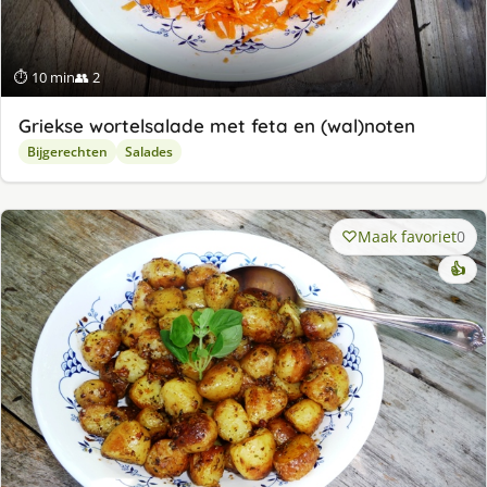
⏱ 10 min
👥 2
Griekse wortelsalade met feta en (wal)noten
Bijgerechten
Salades
Maak favoriet
0
👍