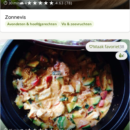
★★★★★
⏱ 30 min
👥 4
4.63 (78)
Zonnevis
Avondeten & hoofdgerechten
Vis & zeevruchten
Maak favoriet
38
ke
👍
1
lek
ge