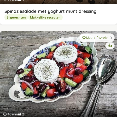
Spinaziesalade met yoghurt munt dressing
Bijgerechten
Makkelijke recepten
Maak favoriet
0
👍
⏱ 10 min
👥 2