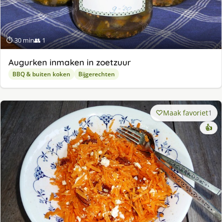
⏱ 30 min
👥 1
Augurken inmaken in zoetzuur
BBQ & buiten koken
Bijgerechten
Maak favoriet
1
👍