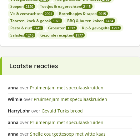
Soepen
Toetjes & nagerechten
2120
2115
Vis & zeevruchten
Borrelhapjes & tapas
2094
2015
Taarten, koek & gebak
BBQ & buiten koken
1975
1434
Pasta & rijst
Groenten
Kip & gevogelte
1419
1312
1297
Salades
Gezonde recepten
1216
1177
Laatste reacties
anna
over
Pruimenjam met speculaaskruiden
Wilmie
over
Pruimenjam met speculaaskruiden
HarryLohr
over
Gevuld Turks brood
anna
over
Pruimenjam met speculaaskruiden
anna
over
Snelle courgettesoep met witte kaas