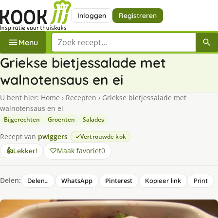
Inloggen
Registreren
Zoek een recept
Menu
Griekse bietjessalade met
walnotensaus en ei
U bent hier:
Home
›
Recepten
›
Griekse bietjessalade met
walnotensaus en ei
Bijgerechten
Groenten
Salades
Recept van
pwiggers
Vertrouwde kok
Maak favoriet
0
👍
Lekker!
Delen:
WhatsApp
Pinterest
Delen…
Kopieer link
Print