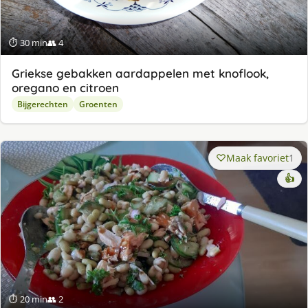
⏱ 30 min
👥 4
Griekse gebakken aardappelen met knoflook,
oregano en citroen
Bijgerechten
Groenten
Maak favoriet
1
👍
⏱ 20 min
👥 2