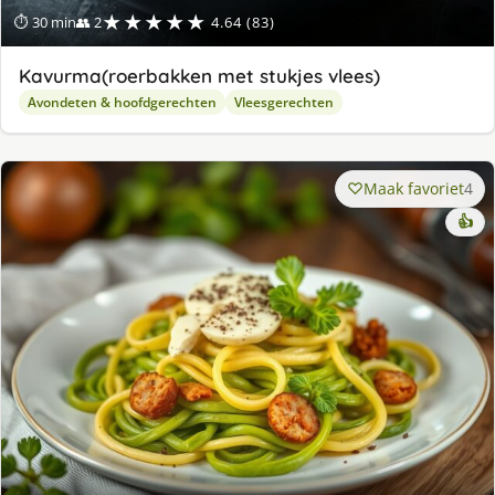
★★★★★
⏱ 30 min
👥 2
4.64 (83)
Kavurma(roerbakken met stukjes vlees)
Avondeten & hoofdgerechten
Vleesgerechten
Maak favoriet
4
👍