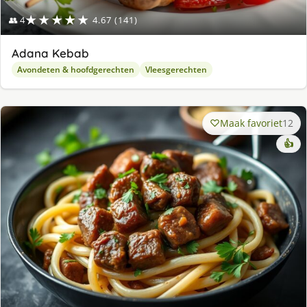
★★★★★
👥 4
4.67 (141)
Adana Kebab
Avondeten & hoofdgerechten
Vleesgerechten
Maak favoriet
12
👍