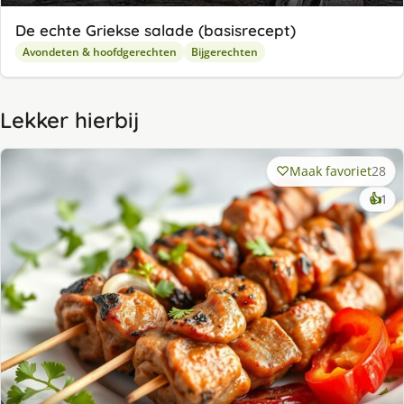
De echte Griekse salade (basisrecept)
Avondeten & hoofdgerechten
Bijgerechten
Lekker hierbij
Maak favoriet
28
ke
👍
1
lek
ge