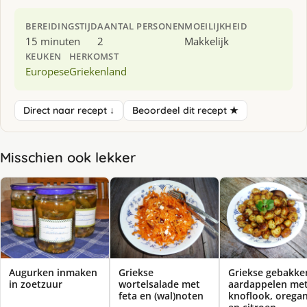
BEREIDINGSTIJD
AANTAL PERSONEN
MOEILIJKHEID
15 minuten
2
Makkelijk
KEUKEN
HERKOMST
Europese
Griekenland
Direct naar recept ↓
Beoordeel dit recept ★
Misschien ook lekker
Augurken inmaken
Griekse
Griekse gebakke
in zoetzuur
wortelsalade met
aardappelen me
feta en (wal)noten
knoflook, orega