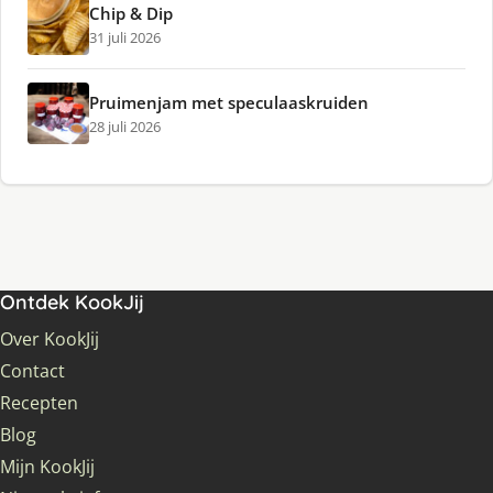
Chip & Dip
31 juli 2026
Pruimenjam met speculaaskruiden
28 juli 2026
Ontdek KookJij
Over KookJij
Contact
Recepten
Blog
Mijn KookJij