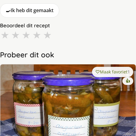
🍳
Ik heb dit gemaakt
Beoordeel dit recept
★
★
★
★
★
Probeer dit ook
Maak favoriet
1
👍