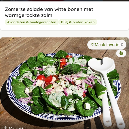
Zomerse salade van witte bonen met
warmgerookte zalm
Avondeten & hoofdgerechten
BBQ & buiten koken
Maak favoriet
0
👍
⏱ 10 min
👥 4