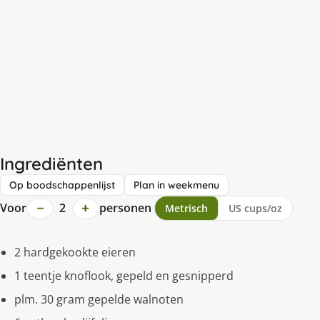
Ingrediënten
Op boodschappenlijst
Plan in weekmenu
−
+
Voor
2
personen
Metrisch
US cups/oz
2 hardgekookte eieren
1 teentje knoflook, gepeld en gesnipperd
plm. 30 gram gepelde walnoten