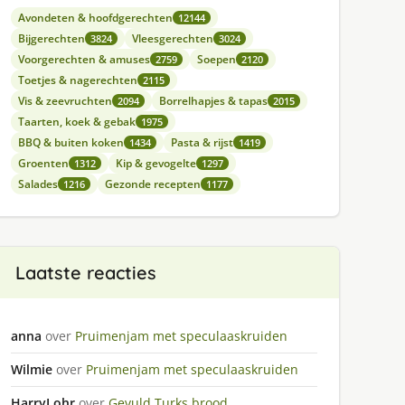
Avondeten & hoofdgerechten
12144
Bijgerechten
Vleesgerechten
3824
3024
Voorgerechten & amuses
Soepen
2759
2120
Toetjes & nagerechten
2115
Vis & zeevruchten
Borrelhapjes & tapas
2094
2015
Taarten, koek & gebak
1975
BBQ & buiten koken
Pasta & rijst
1434
1419
Groenten
Kip & gevogelte
1312
1297
Salades
Gezonde recepten
1216
1177
Laatste reacties
anna
over
Pruimenjam met speculaaskruiden
Wilmie
over
Pruimenjam met speculaaskruiden
HarryLohr
over
Gevuld Turks brood