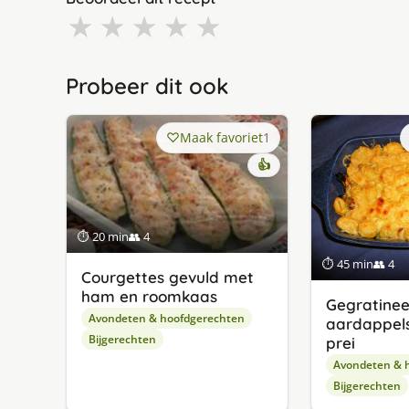
★
★
★
★
★
Probeer dit ook
Maak favoriet
1
👍
⏱ 20 min
👥 4
⏱ 45 min
👥 4
Courgettes gevuld met
ham en roomkaas
Gegratine
Avondeten & hoofdgerechten
aardappel
Bijgerechten
prei
Avondeten & 
Bijgerechten