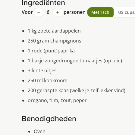
Ingrediënten
−
+
Voor
6
personen
Metrisch
US cups
1 kg zoete aardappelen
250 gram champignons
1 rode (punt)paprika
1 bakje zongedroogde tomaatjes (op olie)
3 lente uitjes
250 ml kookroom
200 geraspte kaas (welke je zelf lekker vind)
oregano, tĳm, zout, peper
Benodigdheden
Oven