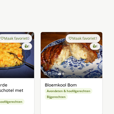
Maak favoriet
0
Maak favoriet
1
keer
keer
👍
1
👍
1
lekker
lekker
gevonden
gevonde
⏱ 75 min
👥 4
erde
Bloemkool Bom
schotel met
Avondeten & hoofdgerechten
Bijgerechten
hoofdgerechten