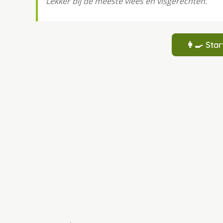
Lekker bĳ de meeste vlees en visgerechten.
👩‍🍳 St