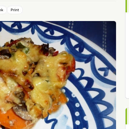
nk
Print