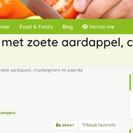
omer
Food & Foto’s
Blog
🎲 Verras me
 met zoete aardappel,
zoete aardappel, champignons en paprika
 eenpans
Maak favoriet
0
👍
Lekker!