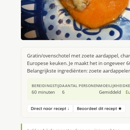
Gratin/ovenschotel met zoete aardappel, cham
Europese keuken. Je maakt het in ongeveer 6
Belangrijkste ingrediënten: zoete aardappele
BEREIDINGSTIJD
AANTAL PERSONEN
MOEILIJKHEID
K
60 minuten
6
Gemiddeld
E
Direct naar recept ↓
Beoordeel dit recept ★